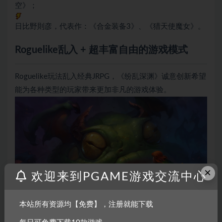
空》；
日比野則彦，代表作：《合金装备3》、《猎天使魔女》。
Roguelike乱入 + 超丰富自由的游戏模式
Roguelike玩法乱入经典JRPG，《纷乱深渊》诚意创新希望
能为各种类型的玩家带来更加非凡的游戏体验。
×
欢迎来到PGAME游戏交流中心
本站所有资源均【免费】，注册就能下载