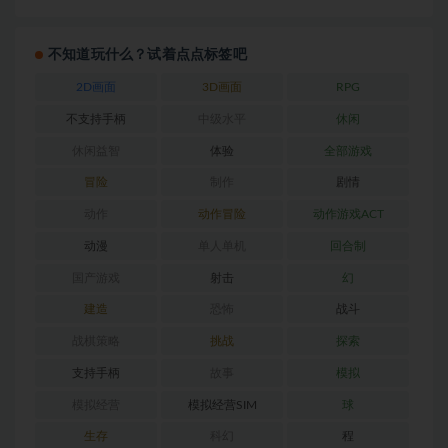
不知道玩什么？试着点点标签吧
2D画面
3D画面
RPG
不支持手柄
中级水平
休闲
休闲益智
体验
全部游戏
冒险
制作
剧情
动作
动作冒险
动作游戏ACT
动漫
单人单机
回合制
国产游戏
射击
幻
建造
恐怖
战斗
战棋策略
挑战
探索
支持手柄
故事
模拟
模拟经营
模拟经营SIM
球
生存
科幻
程