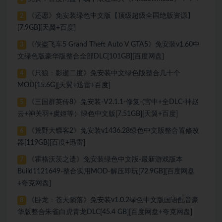
《还愿》免安装绿色中文版【顶级超级全国绝版资源】
2
[7.9GB][天翼+百度]
《侠盗飞车5 Grand Theft Auto V GTA5》免安装v1.60中
3
文绿色版豪华版整合全部DLC[101GB][百度网盘]
《只狼：影逝二度》免安装中文绿色版整合几十个
4
MOD[15.6G][天翼+迅雷+百度]
《三国群英传8》免安装-V2.1.1-修复-(官中+全DLC-神赵
5
云+神关羽+虞姬等）绿色中文版[7.51GB][天翼+百度]
《荒野大镖客2》免安装v1436.28绿色中文版整合置修改
6
器[119GB][百度+迅雷]
《霍格沃茨之遗》免安装绿色中文版-最新游戏版本
7
Build1121649-整合实用MOD-解压即玩[72.9GB][百度网盘
+夸克网盘]
《卧龙：苍天陨落》免安装v1.0.2绿色中文版国语配音豪
8
华版整合朱雀白虎青龙DLC[45.4 GB][百度网盘+夸克网盘]