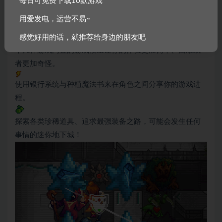
每日可免费下载10款游戏
难度自定义：英雄（老鸟）、冒险（新手，无永久死
用爱发电，运营不易~
亡）、硬核（高玩）三种游戏模式。
感觉好用的话，就推荐给身边的朋友吧
十几种游戏内置的游戏模组让你的体验更加简单、困难或
者更加奇怪。
使用银行系统与种植魔法书来在角色之间分享你的游戏进
程。
探索各类珍稀道具、追求最强装备之路，可能会发生任何
事情的迷你地下城！