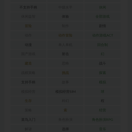
不支持手柄
中级水平
休闲
休闲益智
体验
全部游戏
冒险
制作
剧情
动作
动作冒险
动作游戏ACT
动漫
单人单机
回合制
国产游戏
射击
幻
建造
恐怖
战斗
战棋策略
挑战
探索
支持手柄
故事
模拟
模拟经营
模拟经营SIM
球
生存
科幻
程
策略
索
经营
菜鸟入门
角色扮演
角色扮演RPG
解谜
选择
音乐