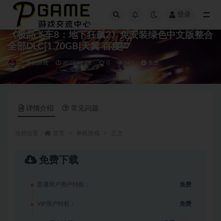
登录
全部
《极品飞车8：地下狂飙2》免安装绿色中文版整合
全部DLC[1.70GB[天翼 百度]
单机游戏
2022-09-02
0
843
免费
详情介绍
常见问题
当前位置：
首页
单机游戏
正文
免费下载
普通用户用户特权：
免费
VIP用户特权：
免费