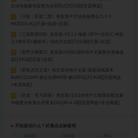
文绿色版豪华版整合全部DLC[101GB][百度网盘]
《只狼：影逝二度》免安装中文绿色版整合几十个
4
MOD[15.6G][天翼+迅雷+百度]
《三国群英传8》免安装-V2.1.1-修复-(官中+全DLC-神赵
5
云+神关羽+虞姬等）绿色中文版[7.51GB][天翼+百度]
《荒野大镖客2》免安装v1436.28绿色中文版整合置修改
6
器[119GB][百度+迅雷]
《霍格沃茨之遗》免安装绿色中文版-最新游戏版本
7
Build1121649-整合实用MOD-解压即玩[72.9GB][百度网盘
+夸克网盘]
《卧龙：苍天陨落》免安装v1.0.2绿色中文版国语配音豪
8
华版整合朱雀白虎青龙DLC[45.4 GB][百度网盘+夸克网盘]
不知道玩什么？试着点点标签吧
2D画面
3D画面
RPG