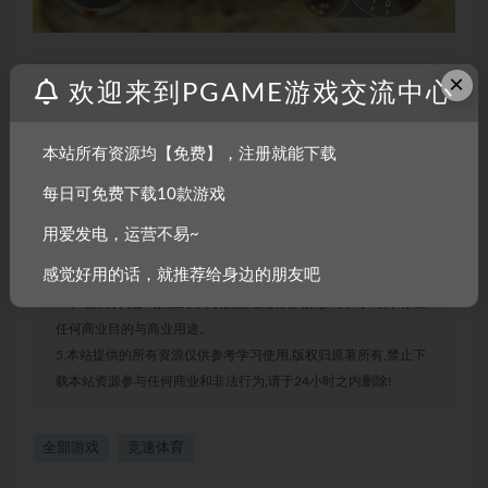
×
欢迎来到PGAME游戏交流中心
声明：
1.本站部分内容转载自其它媒体,但并不代表本站赞同其观点和对
本站所有资源均【免费】，注册就能下载
其真实性负责。
每日可免费下载10款游戏
2.若您需要商业运营或用于其他商业活动,请您购买正版授权并合
法使用。
用爱发电，运营不易~
3.如果本站有侵犯、不妥之处的资源,请联系我们。将会第一时间
感觉好用的话，就推荐给身边的朋友吧
解决!
4.本站部分内容均由互联网收集整理,仅供大家参考、学习,不存在
任何商业目的与商业用途。
5.本站提供的所有资源仅供参考学习使用,版权归原著所有,禁止下
载本站资源参与任何商业和非法行为,请于24小时之内删除!
全部游戏
竞速体育