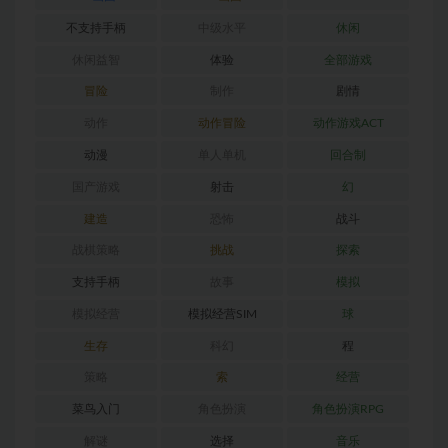
不支持手柄
中级水平
休闲
休闲益智
体验
全部游戏
冒险
制作
剧情
动作
动作冒险
动作游戏ACT
动漫
单人单机
回合制
国产游戏
射击
幻
建造
恐怖
战斗
战棋策略
挑战
探索
支持手柄
故事
模拟
模拟经营
模拟经营SIM
球
生存
科幻
程
策略
索
经营
菜鸟入门
角色扮演
角色扮演RPG
解谜
选择
音乐