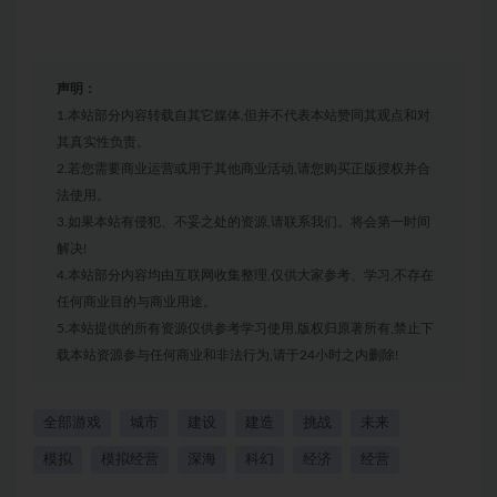
声明：
1.本站部分内容转载自其它媒体,但并不代表本站赞同其观点和对
其真实性负责。
2.若您需要商业运营或用于其他商业活动,请您购买正版授权并合
法使用。
3.如果本站有侵犯、不妥之处的资源,请联系我们。将会第一时间
解决!
4.本站部分内容均由互联网收集整理,仅供大家参考、学习,不存在
任何商业目的与商业用途。
5.本站提供的所有资源仅供参考学习使用,版权归原著所有,禁止下
载本站资源参与任何商业和非法行为,请于24小时之内删除!
全部游戏
城市
建设
建造
挑战
未来
模拟
模拟经营
深海
科幻
经济
经营