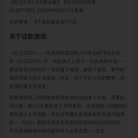
【纪元1701 A.D黄金版】【纪元2070深海
v2.007780】|2019年02月11号更新
注意事项：【不支持服务器CPU】
关于这款游戏
《纪元2205》——热衷城市建设的人们将启程飞往太空！
在《纪元2205》中，你会加入人类下一步的未来计划——
建设更美好的明天！你征服了地球，建设了富有、繁华的
城市和庞大的工业基地，但是，为了守护人民的繁荣，你
必须向着太空进发。
核聚变研究上的突破将彻底改变社会的各个方面。重要的
同位素，氦3只大量存在于月球表面。在这场惊心动魄的比
赛中进入太空冒险，并在月球建立基地来获取资源与能源
吧！《纪元》那对于经济全面掌控的游戏玩法已经回归，
并且将策略城市模拟建设带入全新高度——太空！