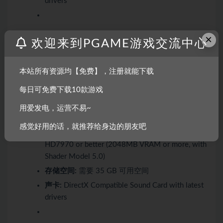
drivers
×
推荐配置:
欢迎来到PGAME游戏交流中心
操作系统:
Windows 7 SP1, Windows 8,
本站所有资源均【免费】，注册就能下载
Windows 10 (64 bit versions only)
每日可免费下载10款游戏
处理器:
Intel Core i5 2400s @ 2.5 GHz or AMD
FX 4100 @ 3.6
用爱发电，运营不易~
内存:
8 GB RAM
感觉好用的话，就推荐给身边的朋友吧
显卡:
nVidia GeForce GTX 680 or AMD Radeon
HD7970 or better (2048MB VRAM or more, with
Shader Model 5.0)
存储空间:
需要 35 GB 可用空间
声卡:
DirectX Compatible Sound Card with latest
drivers