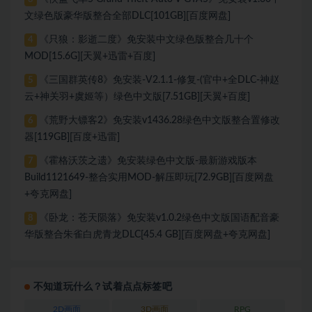
文绿色版豪华版整合全部DLC[101GB][百度网盘]
《只狼：影逝二度》免安装中文绿色版整合几十个
4
MOD[15.6G][天翼+迅雷+百度]
《三国群英传8》免安装-V2.1.1-修复-(官中+全DLC-神赵
5
云+神关羽+虞姬等）绿色中文版[7.51GB][天翼+百度]
《荒野大镖客2》免安装v1436.28绿色中文版整合置修改
6
器[119GB][百度+迅雷]
《霍格沃茨之遗》免安装绿色中文版-最新游戏版本
7
Build1121649-整合实用MOD-解压即玩[72.9GB][百度网盘
+夸克网盘]
《卧龙：苍天陨落》免安装v1.0.2绿色中文版国语配音豪
8
华版整合朱雀白虎青龙DLC[45.4 GB][百度网盘+夸克网盘]
不知道玩什么？试着点点标签吧
2D画面
3D画面
RPG