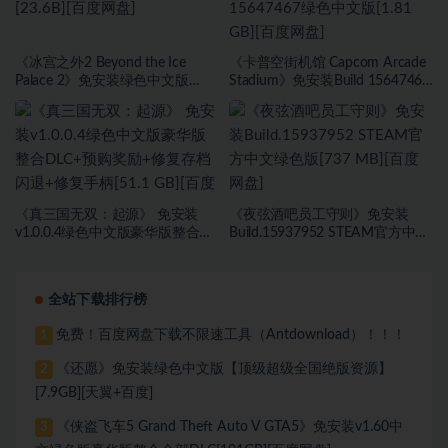
《冰宫之外2 Beyond the Ice
《卡普空街机馆 Capcom Arcade
Palace 2》免安装绿色中文版
Stadium》免安装Build 15647467
[23.6B][百度网盘]
绿色中文版[1.81 GB][百度网盘]
《真三国无双：起源》 免安装
《夜弦酒吧员工守则》免安装
v1.0.0.4绿色中文版豪华版整合
Build.15937952 STEAM官方中文
DLC+预购奖励+修复存档闪退+修
绿色版[737 MB][百度网盘]
复手柄[51.1 GB][百度网盘]
全站下载排行榜
免费！百度网盘下载不限速工具（Antdownload）！！！
1
《还愿》免安装绿色中文版【顶级超级全国绝版资源】
2
[7.9GB][天翼+百度]
《侠盗飞车5 Grand Theft Auto V GTA5》免安装v1.60中
3