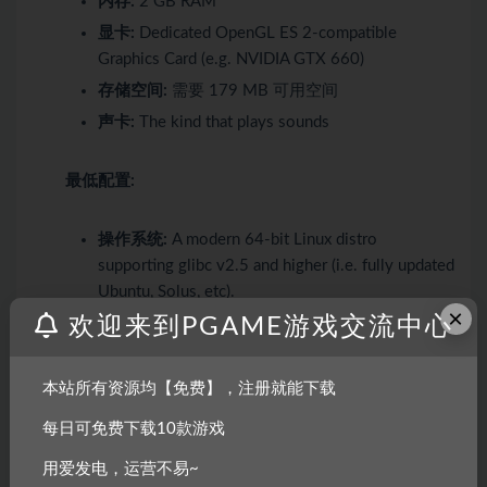
内存:
2 GB RAM
显卡:
Dedicated OpenGL ES 2-compatible
Graphics Card (e.g. NVIDIA GTX 660)
存储空间:
需要 179 MB 可用空间
声卡:
The kind that plays sounds
最低配置:
操作系统:
A modern 64-bit Linux distro
supporting glibc v2.5 and higher (i.e. fully updated
Ubuntu, Solus, etc).
×
欢迎来到PGAME游戏交流中心
处理器:
2-GHZ Single-Core Processor
内存:
2 GB RAM
显卡:
Dedicated OpenGL ES 2-compatible
本站所有资源均【免费】，注册就能下载
Graphics Card (e.g. NVIDIA GTX 660)
每日可免费下载10款游戏
存储空间:
需要 229 MB 可用空间
用爱发电，运营不易~
声卡:
The kind that plays sounds