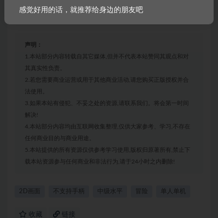
感觉好用的话，就推荐给身边的朋友吧
声明：
1.本站部分内容转载自其它媒体,但并不代表本站赞同其观点和对
其真实性负责。
2.若您需要商业运营或用于其他商业活动,请您购买正版授权并合
法使用。
3.如果本站有侵犯、不妥之处的资源,请联系我们。将会第一时间
解决!
4.本站部分内容均由互联网收集整理,仅供大家参考、学习,不存在
任何商业目的与商业用途。
5.本站提供的所有资源仅供参考学习使用,版权归原著所有,禁止下
载本站资源参与任何商业和非法行为,请于24小时之内删除!
2D画面
不支持手柄
中级水平
冒险
单人单机
收藏
链接