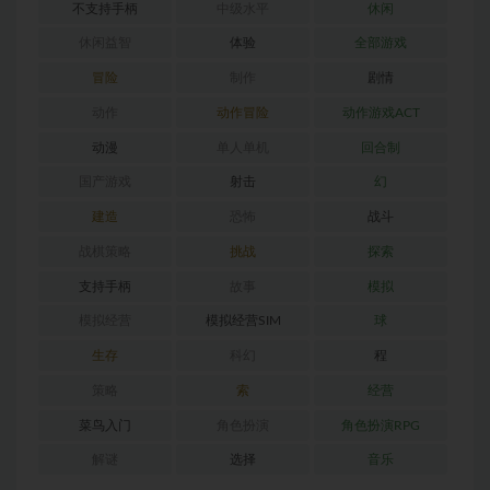
不支持手柄
中级水平
休闲
休闲益智
体验
全部游戏
冒险
制作
剧情
动作
动作冒险
动作游戏ACT
动漫
单人单机
回合制
国产游戏
射击
幻
建造
恐怖
战斗
战棋策略
挑战
探索
支持手柄
故事
模拟
模拟经营
模拟经营SIM
球
生存
科幻
程
策略
索
经营
菜鸟入门
角色扮演
角色扮演RPG
解谜
选择
音乐