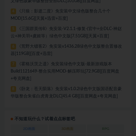
文绿色版豪华版整合全部DLC[101GB][百度网盘]
《只狼：影逝二度》免安装中文绿色版整合几十个
4
MOD[15.6G][天翼+迅雷+百度]
《三国群英传8》免安装-V2.1.1-修复-(官中+全DLC-神赵
5
云+神关羽+虞姬等）绿色中文版[7.51GB][天翼+百度]
《荒野大镖客2》免安装v1436.28绿色中文版整合置修改
6
器[119GB][百度+迅雷]
《霍格沃茨之遗》免安装绿色中文版-最新游戏版本
7
Build1121649-整合实用MOD-解压即玩[72.9GB][百度网盘
+夸克网盘]
《卧龙：苍天陨落》免安装v1.0.2绿色中文版国语配音豪
8
华版整合朱雀白虎青龙DLC[45.4 GB][百度网盘+夸克网盘]
不知道玩什么？试着点点标签吧
2D画面
3D画面
RPG