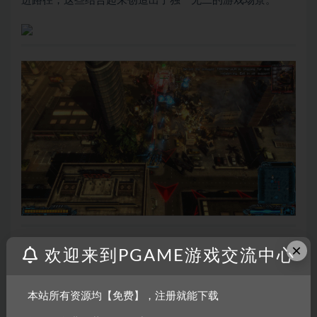
进路径，这些结合起来创造出了独一无二的游戏场景。
人类不顾一切试图保卫的家园。他们创造出巨大的如同楼
×
欢迎来到PGAME游戏交流中心
宇般高大的机械化战争机器，本来是用来互相争斗的，但
现在却不得不用来摧毁X-Morph。与每个Boss的对战都会
本站所有资源均【免费】，注册就能下载
有所不同，并将大大影响游戏环境。整个城市都将被摧