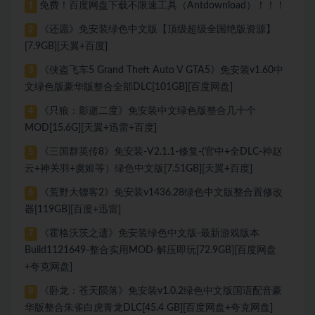
免费！百度网盘下载不限速工具（Antdownload）！！！
1
《还愿》免安装绿色中文版【顶级超级全国绝版资源】
2
[7.9GB][天翼+百度]
《侠盗飞车5 Grand Theft Auto V GTA5》免安装v1.60中
3
文绿色版豪华版整合全部DLC[101GB][百度网盘]
《只狼：影逝二度》免安装中文绿色版整合几十个
4
MOD[15.6G][天翼+迅雷+百度]
《三国群英传8》免安装-V2.1.1-修复-(官中+全DLC-神赵
5
云+神关羽+虞姬等）绿色中文版[7.51GB][天翼+百度]
《荒野大镖客2》免安装v1436.28绿色中文版整合置修改
6
器[119GB][百度+迅雷]
《霍格沃茨之遗》免安装绿色中文版-最新游戏版本
7
Build1121649-整合实用MOD-解压即玩[72.9GB][百度网盘
+夸克网盘]
《卧龙：苍天陨落》免安装v1.0.2绿色中文版国语配音豪
8
华版整合朱雀白虎青龙DLC[45.4 GB][百度网盘+夸克网盘]