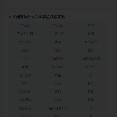
不知道玩什么？试着点点标签吧
2D画面
3D画面
RPG
不支持手柄
中级水平
休闲
休闲益智
体验
全部游戏
冒险
制作
剧情
动作
动作冒险
动作游戏ACT
动漫
单人单机
回合制
国产游戏
射击
幻
建造
恐怖
战斗
战棋策略
挑战
探索
支持手柄
故事
模拟
模拟经营
模拟经营SIM
球
生存
科幻
程