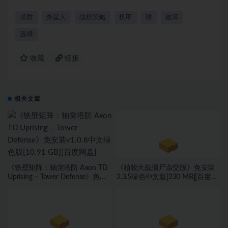
塔防
外星人
战棋策略
机甲
球
破坏
选择
收藏
链接
相关文章
《铁壁矩阵：轴突塔防 Axon TD
《植物大战僵尸杂交版》免安装
Uprising – Tower Defense》免安
2.3.5绿色中文版[230 MB][百度网
装v1.0.8中文绿色版[10.91 GB][百
盘 迅雷网盘]
度网盘]