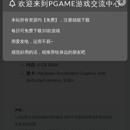
×
内存:
2 GB RAM
欢迎来到PGAME游戏交流中心
显卡:
Hardware Accelerated Graphics with
dedicated memory, 1GB+
本站所有资源均【免费】，注册就能下载
每日可免费下载10款游戏
推荐配置:
用爱发电，运营不易~
操作系统:
Mac OS X
感觉好用的话，就推荐给身边的朋友吧
处理器:
2 GHz Dual Core
内存:
4 GB RAM
显卡:
Hardware Accelerated Graphics with
dedicated memory, 1GB+
声明：
1.本站部分内容转载自其它媒体,但并不代表本站赞同其观点和对
其真实性负责。