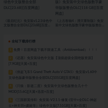
《最后纪元》免安装v1.2.1绿色中
《上古卷轴4：湮灭重制版》免安
文版整合全部DLC[23.6B][百度网
装中文绿色版数字豪华版版整合
盘]
DLC[118 GB][百度网盘]
全站下载排行榜
免费！百度网盘下载不限速工具（Antdownload）！！！
1
《还愿》免安装绿色中文版【顶级超级全国绝版资源】
2
[7.9GB][天翼+百度]
《侠盗飞车5 Grand Theft Auto V GTA5》免安装v1.60中
3
文绿色版豪华版整合全部DLC[101GB][百度网盘]
《只狼：影逝二度》免安装中文绿色版整合几十个
4
MOD[15.6G][天翼+迅雷+百度]
《三国群英传8》免安装-V2.1.1-修复-(官中+全DLC-神赵
5
云+神关羽+虞姬等）绿色中文版[7.51GB][天翼+百度]