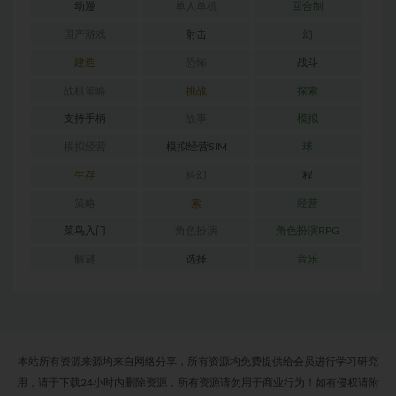
动漫
单人单机
回合制
国产游戏
射击
幻
建造
恐怖
战斗
战棋策略
挑战
探索
支持手柄
故事
模拟
模拟经营
模拟经营SIM
球
生存
科幻
程
策略
索
经营
菜鸟入门
角色扮演
角色扮演RPG
解谜
选择
音乐
本站所有资源来源均来自网络分享，所有资源均免费提供给会员进行学习研究
用，请于下载24小时内删除资源，所有资源请勿用于商业行为！如有侵权请附