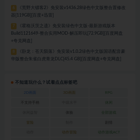
《荒野大镖客2》免安装v1436.28绿色中文版整合置修改
6
器[119GB][百度+迅雷]
《霍格沃茨之遗》免安装绿色中文版-最新游戏版本
7
Build1121649-整合实用MOD-解压即玩[72.9GB][百度网盘
+夸克网盘]
《卧龙：苍天陨落》免安装v1.0.2绿色中文版国语配音豪
8
华版整合朱雀白虎青龙DLC[45.4 GB][百度网盘+夸克网盘]
不知道玩什么？试着点点标签吧
2D画面
3D画面
RPG
不支持手柄
中级水平
休闲
休闲益智
体验
全部游戏
冒险
制作
剧情
动作
动作冒险
动作游戏ACT