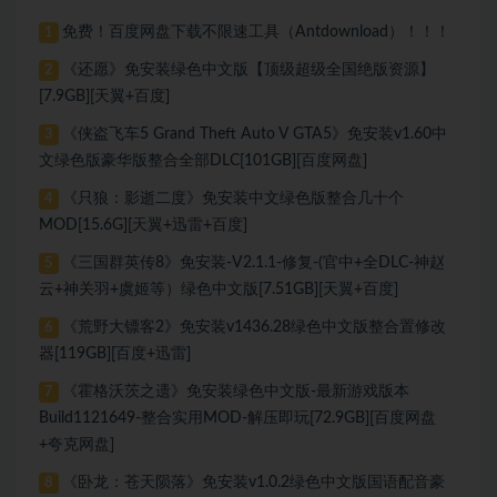
免费！百度网盘下载不限速工具（Antdownload）！！！
1
《还愿》免安装绿色中文版【顶级超级全国绝版资源】
2
[7.9GB][天翼+百度]
《侠盗飞车5 Grand Theft Auto V GTA5》免安装v1.60中
3
文绿色版豪华版整合全部DLC[101GB][百度网盘]
《只狼：影逝二度》免安装中文绿色版整合几十个
4
MOD[15.6G][天翼+迅雷+百度]
《三国群英传8》免安装-V2.1.1-修复-(官中+全DLC-神赵
5
云+神关羽+虞姬等）绿色中文版[7.51GB][天翼+百度]
《荒野大镖客2》免安装v1436.28绿色中文版整合置修改
6
器[119GB][百度+迅雷]
《霍格沃茨之遗》免安装绿色中文版-最新游戏版本
7
Build1121649-整合实用MOD-解压即玩[72.9GB][百度网盘
+夸克网盘]
《卧龙：苍天陨落》免安装v1.0.2绿色中文版国语配音豪
8