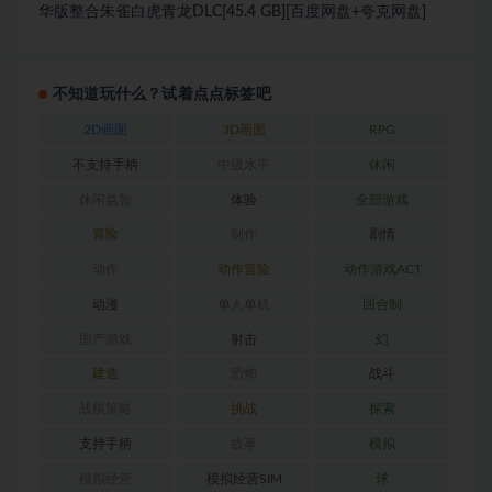
华版整合朱雀白虎青龙DLC[45.4 GB][百度网盘+夸克网盘]
不知道玩什么？试着点点标签吧
2D画面
3D画面
RPG
不支持手柄
中级水平
休闲
休闲益智
体验
全部游戏
冒险
制作
剧情
动作
动作冒险
动作游戏ACT
动漫
单人单机
回合制
国产游戏
射击
幻
建造
恐怖
战斗
战棋策略
挑战
探索
支持手柄
故事
模拟
模拟经营
模拟经营SIM
球