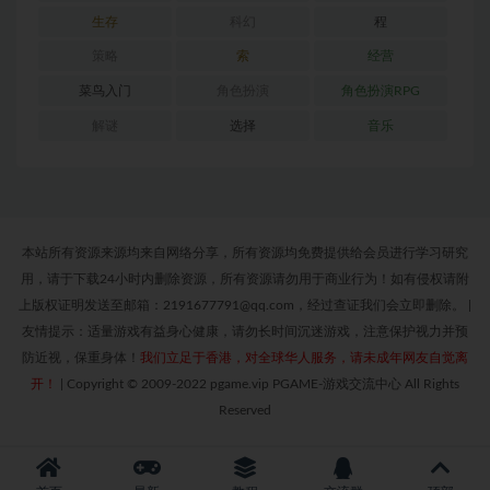
生存
科幻
程
策略
索
经营
菜鸟入门
角色扮演
角色扮演RPG
解谜
选择
音乐
本站所有资源来源均来自网络分享，所有资源均免费提供给会员进行学习研究
用，请于下载24小时内删除资源，所有资源请勿用于商业行为！如有侵权请附
上版权证明发送至邮箱：2191677791@qq.com，经过查证我们会立即删除。
|
友情提示：适量游戏有益身心健康，请勿长时间沉迷游戏，注意保护视力并预
防近视，保重身体！
我们立足于香港，对全球华人服务，请未成年网友自觉离
开！
|
Copyright © 2009-2022 pgame.vip PGAME-游戏交流中心 All Rights
Reserved