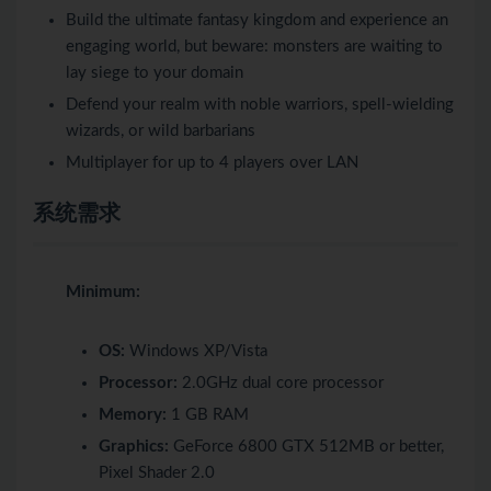
Build the ultimate fantasy kingdom and experience an
engaging world, but beware: monsters are waiting to
lay siege to your domain
Defend your realm with noble warriors, spell-wielding
wizards, or wild barbarians
Multiplayer for up to 4 players over LAN
系统需求
Minimum:
OS:
Windows XP/Vista
Processor:
2.0GHz dual core processor
Memory:
1 GB RAM
Graphics:
GeForce 6800 GTX 512MB or better,
Pixel Shader 2.0