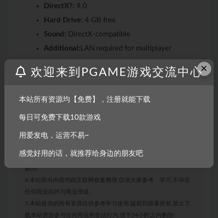
DirectX?:
9.0
Hard Drive:
4 GB free
Sound:
DirectX-compatible
Additional:
LAN required for multiplayer
×
欢迎来到PGAME游戏交流中心
声明：
本站所有资源均【免费】，注册就能下载
1.本站部分内容转载自其它媒体,但并不代表本站赞同其观点和对
每日可免费下载10款游戏
其真实性负责。
2.若您需要商业运营或用于其他商业活动,请您购买正版授权并合
用爱发电，运营不易~
法使用。
感觉好用的话，就推荐给身边的朋友吧
3.如果本站有侵犯、不妥之处的资源,请联系我们。将会第一时间
解决!
4.本站部分内容均由互联网收集整理,仅供大家参考、学习,不存在
任何商业目的与商业用途。
5.本站提供的所有资源仅供参考学习使用,版权归原著所有,禁止下
载本站资源参与任何商业和非法行为,请于24小时之内删除!