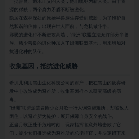
一批善良、追求正义的人类，他们统称为新人类。由于资
源的稀缺，两个势力矛盾不断被激化。
隐居在森林深处的原始半兽族生存受到威胁，为了维护自
然和谐的信仰，出现在世人面前，与危机做斗争。
邪恶的进化种不断进攻高墙，“绿洲”联盟立法允许部分半兽
族、稀少善良的进化种加入了绿洲联盟基地，用来增加对
抗进化种的队伍。
收集基因，抵抗进化威胁
希贝儿利用雪山生化科技公司的财产，把在雪山的废弃研
发中心改造成为避难所，收集基因样本以研究高级的病
毒。
“绿洲”联盟派遣冒险少女月歌一行人调查避难所，却被敌人
困住，以避难所为掩护，展开保障自身安全的战斗。
正当月歌正处于危难时刻，玩家指挥官意外地击败了它
们，被少女们推选成为避难所的总指挥官，并决定留下来