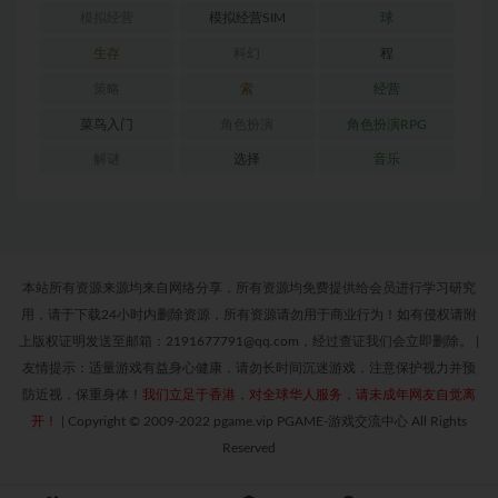
模拟经营
模拟经营SIM
球
生存
科幻
程
策略
索
经营
菜鸟入门
角色扮演
角色扮演RPG
解谜
选择
音乐
本站所有资源来源均来自网络分享，所有资源均免费提供给会员进行学习研究
用，请于下载24小时内删除资源，所有资源请勿用于商业行为！如有侵权请附
上版权证明发送至邮箱：2191677791@qq.com，经过查证我们会立即删除。
|
友情提示：适量游戏有益身心健康，请勿长时间沉迷游戏，注意保护视力并预
防近视，保重身体！
我们立足于香港，对全球华人服务，请未成年网友自觉离
开！
|
Copyright © 2009-2022 pgame.vip PGAME-游戏交流中心 All Rights
Reserved