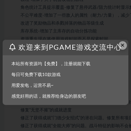
角色统计工具提示覆盖-修复了悬停武器/阻力统计时显示
不公平难度-增加了一些敌人的属性（耐力/力量），减少
改进了奖励物品和杀戮掉落的物品等级生成
库存系统-增加了主库存的自动分拣功能
资源重生现在将使用游戏时间而不是探索时间
×
欢迎来到PGAME游戏交流中心
保存系统
添加了删除保存文件的选项
添加了4个新的保存槽
本站所有资源均【免费】，注册就能下载
游戏设置
每日可免费下载10款游戏
添加了启用/禁用“相机抖动”的选项
用爱发电，运营不易~
添加了启用/禁用Commander Vision切换音效的选项
成就修复
感觉好用的话，就推荐给身边的朋友吧
修正了“知识守护者”的成就。删除了对基于选择的游戏路
修复“无坚不摧”的成就进度
修正了获得成就“门德少女招式”的潜在问题。修复所有项
修正了获得成就“全能大师”的问题。战斗特征的影响不会