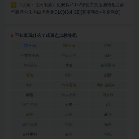
《卧龙：苍天陨落》免安装v1.0.2绿色中文版国语配音豪
8
华版整合朱雀白虎青龙DLC[45.4 GB][百度网盘+夸克网盘]
不知道玩什么？试着点点标签吧
2D画面
3D画面
RPG
不支持手柄
中级水平
休闲
休闲益智
体验
全部游戏
冒险
制作
剧情
动作
动作冒险
动作游戏ACT
动漫
单人单机
回合制
国产游戏
射击
幻
建造
恐怖
战斗
战棋策略
挑战
探索
支持手柄
故事
模拟