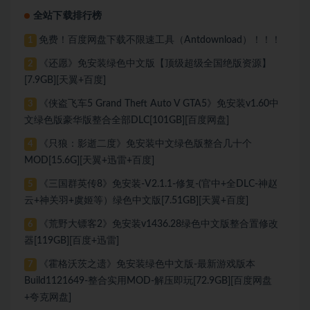
全站下载排行榜
免费！百度网盘下载不限速工具（Antdownload）！！！
1
《还愿》免安装绿色中文版【顶级超级全国绝版资源】
2
[7.9GB][天翼+百度]
《侠盗飞车5 Grand Theft Auto V GTA5》免安装v1.60中
3
文绿色版豪华版整合全部DLC[101GB][百度网盘]
《只狼：影逝二度》免安装中文绿色版整合几十个
4
MOD[15.6G][天翼+迅雷+百度]
《三国群英传8》免安装-V2.1.1-修复-(官中+全DLC-神赵
5
云+神关羽+虞姬等）绿色中文版[7.51GB][天翼+百度]
《荒野大镖客2》免安装v1436.28绿色中文版整合置修改
6
器[119GB][百度+迅雷]
《霍格沃茨之遗》免安装绿色中文版-最新游戏版本
7
Build1121649-整合实用MOD-解压即玩[72.9GB][百度网盘
+夸克网盘]