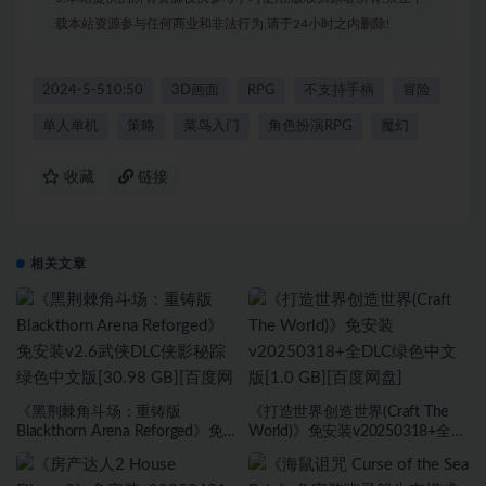
载本站资源参与任何商业和非法行为,请于24小时之内删除!
2024-5-510:50
3D画面
RPG
不支持手柄
冒险
单人单机
策略
菜鸟入门
角色扮演RPG
魔幻
收藏
链接
相关文章
《黑荆棘角斗场：重铸版
《打造世界创造世界(Craft The
Blackthorn Arena Reforged》免
World)》免安装v20250318+全
安装v2.6武侠DLC侠影秘踪绿色中
DLC绿色中文版[1.0 GB][百度网
文版[30.98 GB][百度网盘]
盘]