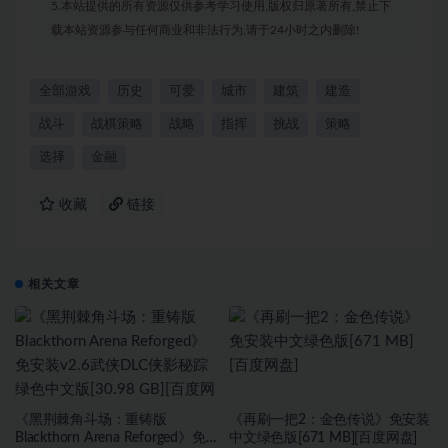
5.本站提供的所有资源仅供参考学习使用,版权归原著所有,禁止下
载本站资源参与任何商业和非法行为,请于24小时之内删除!
全部游戏
历史
可爱
城市
建筑
建造
战斗
战棋策略
战略
指挥
挑战
策略
选择
金融
收藏
链接
相关文章
《黑荆棘角斗场：重铸版
《再刷一把2：金色传说》免安装
Blackthorn Arena Reforged》免
中文绿色版[671 MB][百度网盘]