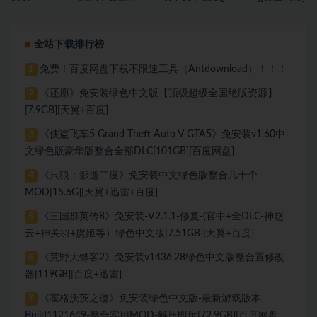
中文版[9.37 GB][百度网盘]
全站下载排行榜
免费！百度网盘下载不限速工具（Antdownload）！！！
1
《还愿》免安装绿色中文版【顶级超级全国绝版资源】
2
[7.9GB][天翼+百度]
《侠盗飞车5 Grand Theft Auto V GTA5》免安装v1.60中
3
文绿色版豪华版整合全部DLC[101GB][百度网盘]
《只狼：影逝二度》免安装中文绿色版整合几十个
4
MOD[15.6G][天翼+迅雷+百度]
《三国群英传8》免安装-V2.1.1-修复-(官中+全DLC-神赵
5
云+神关羽+虞姬等）绿色中文版[7.51GB][天翼+百度]
《荒野大镖客2》免安装v1436.28绿色中文版整合置修改
6
器[119GB][百度+迅雷]
《霍格沃茨之遗》免安装绿色中文版-最新游戏版本
7
Build1121649-整合实用MOD-解压即玩[72.9GB][百度网盘