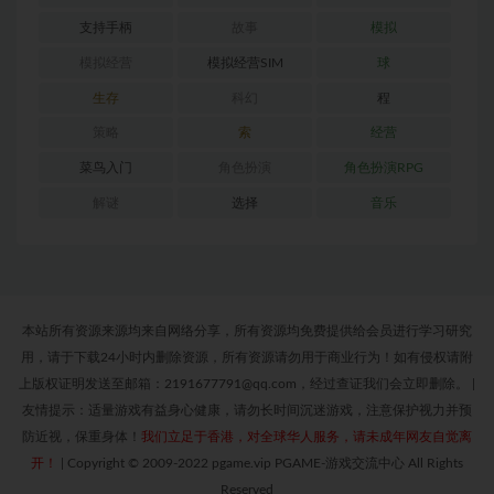
支持手柄
故事
模拟
模拟经营
模拟经营SIM
球
生存
科幻
程
策略
索
经营
菜鸟入门
角色扮演
角色扮演RPG
解谜
选择
音乐
本站所有资源来源均来自网络分享，所有资源均免费提供给会员进行学习研究
用，请于下载24小时内删除资源，所有资源请勿用于商业行为！如有侵权请附
上版权证明发送至邮箱：2191677791@qq.com，经过查证我们会立即删除。
|
友情提示：适量游戏有益身心健康，请勿长时间沉迷游戏，注意保护视力并预
防近视，保重身体！
我们立足于香港，对全球华人服务，请未成年网友自觉离
开！
|
Copyright © 2009-2022 pgame.vip PGAME-游戏交流中心 All Rights
Reserved