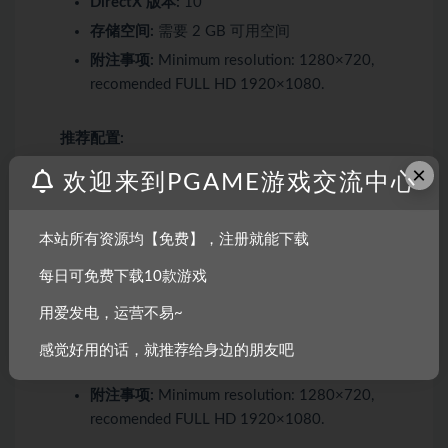
DirectX 版本:
10
存储空间:
需要 2 GB 可用空间
附注事项:
Minimum resolution: 1280×720,
recomended FULL HD 1920×1080.
推荐配置:
×
欢迎来到PGAME游戏交流中心
需要 64 位处理器和操作系统
操作系统:
Window 10 (64-bits)
本站所有资源均【免费】，注册就能下载
处理器:
3.2 Ghz
每日可免费下载10款游戏
内存:
8 GB RAM
显卡:
1GB Video Ram
用爱发电，运营不易~
DirectX 版本:
11
感觉好用的话，就推荐给身边的朋友吧
存储空间:
需要 2 GB 可用空间
附注事项:
Minimum resolution: 1280×720,
recomended FULL HD 1920×1080.