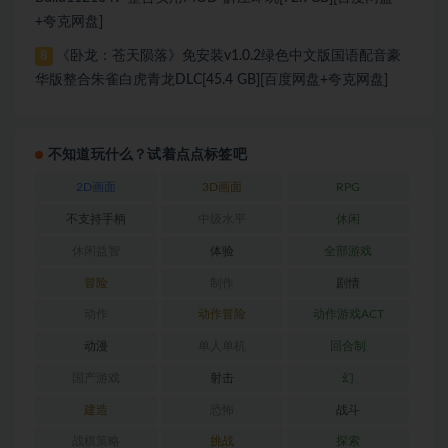
+夸克网盘]
《卧龙：苍天陨落》免安装v1.0.2绿色中文版国语配音豪
8
华版整合朱雀白虎青龙DLC[45.4 GB][百度网盘+夸克网盘]
不知道玩什么？试着点点标签吧
2D画面
3D画面
RPG
不支持手柄
中级水平
休闲
休闲益智
体验
全部游戏
冒险
制作
剧情
动作
动作冒险
动作游戏ACT
动漫
单人单机
回合制
国产游戏
射击
幻
建造
恐怖
战斗
战棋策略
挑战
探索