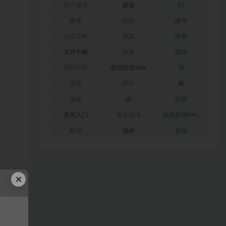
国产游戏
射击
幻
建造
恐怖
战斗
战棋策略
挑战
探索
支持手柄
故事
模拟
模拟经营
模拟经营SIM
球
生存
科幻
程
策略
索
经营
菜鸟入门
角色扮演
角色扮演RPG
解谜
选择
音乐
×