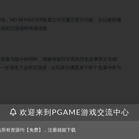
闻名。HD REMASTER版通过对话履历显示功能，让玩家能够
游戏的沉浸感和情感连接。
在探索与战斗的同时，能够体验到丰富的历史故事和文化细
效，进一步强化了这种沉浸感，让玩家仿佛置身于那个充满冲突与
绘动画，以及增强的音效(包括水声、风声和战斗音效)，为玩家
欢迎来到PGAME游戏交流中心
站所有资源均【免费】，注册就能下载