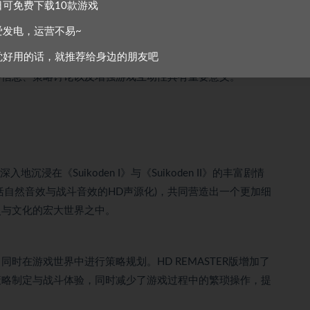
日可免费下载10款游戏
加流畅，方便玩家在回顾或加快游戏进度时节省时间。
爱发电，运营不易~
觉好用的话，就推荐给身边的朋友吧
要信息、策略讨论以及增强游戏互动性具有重要意义。
沉浸在《Suikoden I》与《Suikoden II》的丰富剧情
括自然音效与战斗音效的HD声源化)，共同营造出一个更加细
史与文化的宏大世界之中。
时在游戏世界中进行策略规划。HD REMASTER版增加了
策略制定与战斗体验，同时减少了游戏过程中的繁琐操作，提