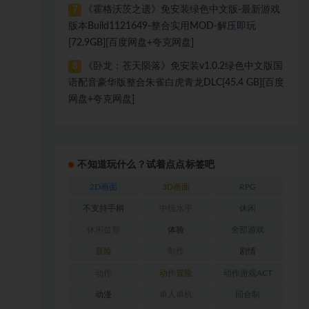
《霍格沃茨之遗》免安装绿色中文版-最新游戏
7
版本Build1121649-整合实用MOD-解压即玩
[72.9GB][百度网盘+夸克网盘]
《卧龙：苍天陨落》免安装v1.0.2绿色中文版国
8
语配音豪华版整合朱雀白虎青龙DLC[45.4 GB][百度
网盘+夸克网盘]
不知道玩什么？试着点点标签吧
2D画面
3D画面
RPG
不支持手柄
中级水平
休闲
休闲益智
体验
全部游戏
冒险
制作
剧情
动作
动作冒险
动作游戏ACT
动漫
单人单机
回合制