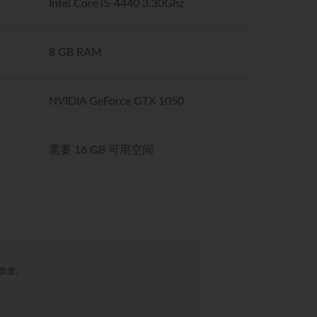
Intel Core i5-4440 3.30Ghz
8 GB RAM
NVIDIA GeForce GTX 1050
需要 16 GB 可用空间
负责。