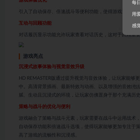
游戏体验优化
每
引入了自动保存、倍速战斗等便利功能，使得游戏过程更
用
互动与回顾功能
感
对话履历显示功能允许玩家查看对话历史，这对于回顾重
游戏亮点
沉浸式故事体验与视觉音效升级
HD REMASTER版通过提升视觉与音效体验，让玩家能够更深入地
中。高清背景插画、最新特效与动画、以及增强的音效(包
腻、生动且沉浸式的环境，让玩家仿佛置身于那个充满历
策略与战斗的优化与便利
游戏融合了策略与战斗元素，玩家需要在战斗中运用战术，同
自动保存功能和倍速战斗选项，使得玩家能够更加专注于
高了游戏的流畅性和沉浸感。