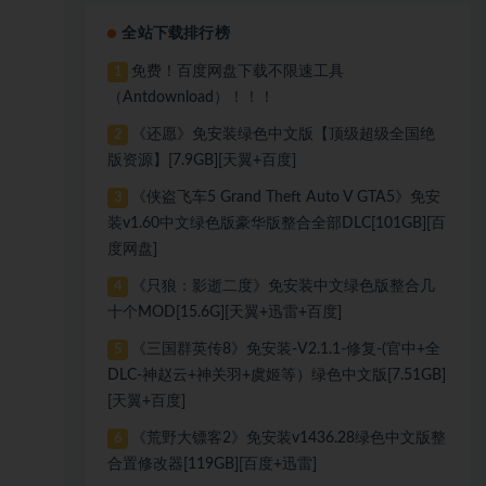
全站下载排行榜
免费！百度网盘下载不限速工具
1
（Antdownload）！！！
《还愿》免安装绿色中文版【顶级超级全国绝
2
版资源】[7.9GB][天翼+百度]
《侠盗飞车5 Grand Theft Auto V GTA5》免安
3
装v1.60中文绿色版豪华版整合全部DLC[101GB][百
度网盘]
《只狼：影逝二度》免安装中文绿色版整合几
4
十个MOD[15.6G][天翼+迅雷+百度]
《三国群英传8》免安装-V2.1.1-修复-(官中+全
5
DLC-神赵云+神关羽+虞姬等）绿色中文版[7.51GB]
[天翼+百度]
《荒野大镖客2》免安装v1436.28绿色中文版整
6
合置修改器[119GB][百度+迅雷]