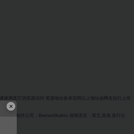
请使用其它浏览器访问
资源地址
收录说明
以上地址由网友自行上传
×
戏ACT
制作公司：BeenoxStudios
游戏语言：英文,其他
发行公