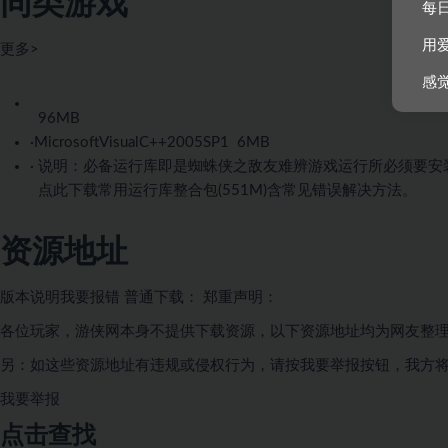
同类游戏
每
用
更多>
感
96MB
·
MicrosoftVisualC++2005SP1
6MB
· 说明：必备运行库即是蜘蛛侠之敌友难辨游戏运行所必须要
点此下载常用运行库整合包(551M)含常见错误解决方法。
资源地址
版本说明
我要报错
普通下载：
郑重声明：
各位玩家，游侠网本身不提供下载资源，以下资源地址均为网友整
另：如这些资源地址有违规或侵权行为，请按
我要举报按钮，我方
我要举报
点击查找