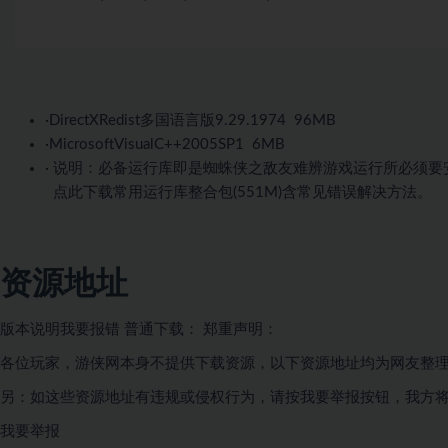
·
DirectXRedist多国语言版9.29.1974
96MB
·
MicrosoftVisualC++2005SP1
6MB
· 说明：必备运行库即是蜘蛛侠之敌友难辨游戏运行所必须
点此下载常用运行库整合包(551M)含常见错误解决方法。
资源地址
版本说明
我要报错
普通下载：
郑重声明：
各位玩家，游侠网本身不提供下载资源，以下资源地址均为网友整
另：如这些资源地址有违规或侵权行为，请按
我要举报按钮，我方
我要举报