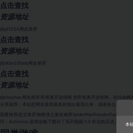
点击查找
资源地址
由
pf1014
网友推荐
点击查找
资源地址
由
hkbn100mb
网友推荐
点击查找
资源地址
由
chusihao
网友推荐
即将离开游侠网
您即将离开游侠网，前往由
网
分享推荐，本站把网友推荐最多的地址展现出来，感谢各位网友对
我要推荐
提交推荐
蜘蛛侠之敌友难辨
SpiderManFriendorFoe
上市时间
司：Activision
新闻
攻略
下载
补丁
系列
视频
0
.0
虾说
购买
进入专题
本