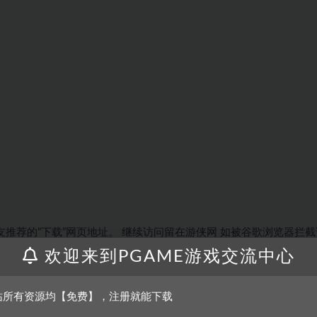
友推荐的“
下载
”网页地址。
继续访问
留在游侠网
如被谷歌浏览器拦截
本站的支持！
欢迎来到PGAME游戏交流中心
：2007-10-04
游戏平台：PCXBOX360PSPNDS
游戏类型：动作游
站所有资源均【免费】，注册就能下载