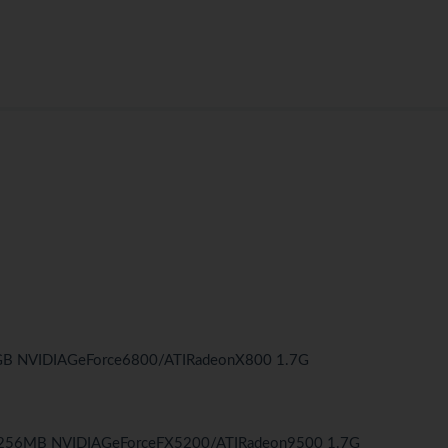
GB
NVIDIAGeForce6800/ATIRadeonX800
1.7G
256MB
NVIDIAGeForceFX5200/ATIRadeon9500
1.7G