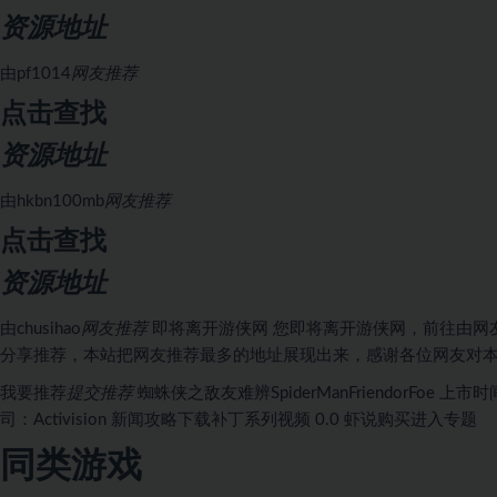
资源地址
由
pf1014
网友推荐
点击查找
资源地址
由
hkbn100mb
网友推荐
点击查找
资源地址
由
chusihao
网友推荐
即将离开游侠网
您即将离开游侠网，前往由
网
分享推荐，本站把网友推荐最多的地址展现出来，感谢各位网友对
我要推荐
提交推荐
蜘蛛侠之敌友难辨
SpiderManFriendorFoe
上市时间
司：Activision
新闻
攻略
下载
补丁
系列
视频
0
.0
虾说
购买
进入专题
同类游戏