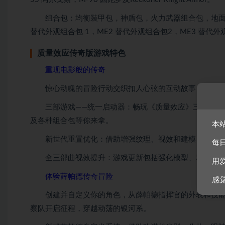
组合包：均衡装甲包，神盾包，火力武器组合包，地面反
替代外观组合包 1，ME2 替代外观组合包2，ME3 替代外
质量效应传奇版游戏特色
重现电影般的传奇
惊心动魄的冒险行动交织扣人心弦的互动故事，你将决
三部游戏——统一启动器：畅玩《质量效应》三部曲单人基础
及各种组合包等你来拿。
本
新世代重置优化：借助增强纹理、视效和建模，在 4K Ult
每
全三部曲视效提升：游戏更新包括强化模型、着色器、F
用
体验薛帕德传奇冒险
感
创建并自定义你的角色，从薛帕德指挥官的外表和技能
察队开启征程，穿越动荡的银河系。