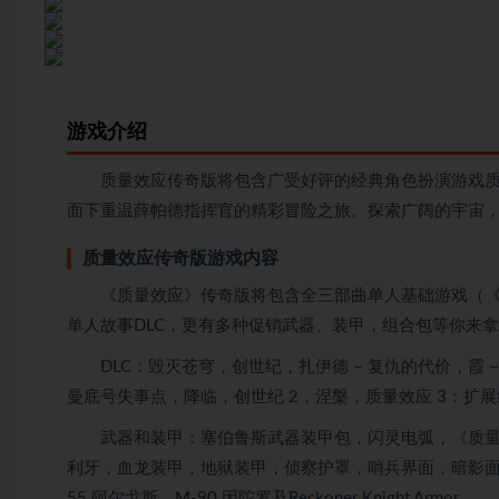
游戏介绍
质量效应传奇版将包含广受好评的经典角色扮演游戏质量
面下重温薛帕德指挥官的精彩冒险之旅。探索广阔的宇宙
质量效应传奇版游戏内容
《质量效应》传奇版将包含全三部曲单人基础游戏（《质量
单人故事DLC，更有多种促销武器、装甲，组合包等你来
DLC：毁灭苍穹，创世纪，扎伊德 – 复仇的代价，霞 
曼底号失事点，降临，创世纪 2，涅槃，质量效应 3：扩
武器和装甲：塞伯鲁斯武器装甲包，闪灵电弧，《质量效应
利牙，血龙装甲，地狱装甲，侦察护罩，哨兵界面，暗影面甲，N7战斗
55 阿尔戈斯，M-90 因陀罗及Reckoner Knight Armor。