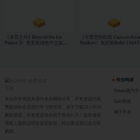
版[30.98 GB][百度网盘]
盘]
《冰宫之外2 Beyond the Ice
《卡普空街机馆 Capcom Arca
Palace 2》免安装绿色中文版
Stadium》免安装Build 15647
[23.6B][百度网盘]
绿色中文版[1.81 GB][百度网
特别鸣谢
Steam蒸汽平
本站所有资源来源均来自网络分享，所有资源均免
Epic商城
费提供给会员进行学习研究用，请于下载24小时内
橘子平台
删除资源，所有资源请勿用于商业行为！如有侵权
请附上版权证明发送至邮箱，经过查证我们会立即
删除。