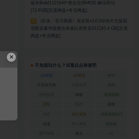
版本Build1121649-整合实用MOD-解压即玩
[72.9GB][百度网盘+夸克网盘]
《卧龙：苍天陨落》免安装v1.0.2绿色中文版国
8
语配音豪华版整合朱雀白虎青龙DLC[45.4 GB][百度
网盘+夸克网盘]
×
不知道玩什么？试着点点标签吧
2D画面
3D画面
RPG
不支持手柄
中级水平
休闲
休闲益智
体验
全部游戏
冒险
制作
剧情
动作
动作冒险
动作游戏ACT
动漫
单人单机
回合制
国产游戏
射击
幻