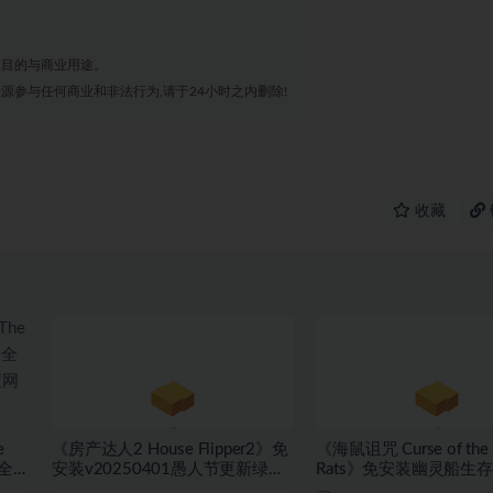
业目的与商业用途。
源参与任何商业和非法行为,请于24小时之内删除!
收藏
e
《房产达人2 House Flipper2》免
《海鼠诅咒 Curse of the 
+全
安装v20250401愚人节更新绿色
Rats》免安装幽灵船生
度网
中文版[9.37 GB][百度网盘]
盗旗休闲模式绿色中文版[1