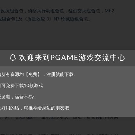
抗组合包，侦察兵行动组合包，猛烈交火组合包，ME2
观组合包1及《质量效应 3》N7 珍藏版组合包。
定如何展开属于你的独特故事。
欢迎来到PGAME游戏交流中心
游戏及超过 40 款 DLC，更有多种促销武器、装甲，
站所有资源均【免费】，注册就能下载
ra HD 下重温经典三部曲，全部支持 HDR。
日可免费下载10款游戏
X、照明和景深以及全解析音频。
爱发电，运营不易~
觉好用的话，就推荐给身边的朋友吧
，到个性化武器库，全都由你定义。随后，带领你的精英侦