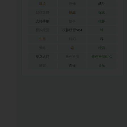
建造
恐怖
战斗
战棋策略
挑战
探索
支持手柄
故事
模拟
模拟经营
模拟经营SIM
球
生存
科幻
程
策略
索
经营
菜鸟入门
角色扮演
角色扮演RPG
解谜
选择
音乐