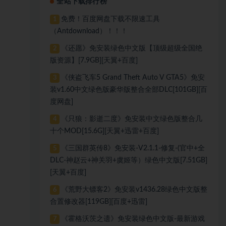
全站下载排行榜
免费！百度网盘下载不限速工具
1
（Antdownload）！！！
《还愿》免安装绿色中文版【顶级超级全国绝
2
版资源】[7.9GB][天翼+百度]
《侠盗飞车5 Grand Theft Auto V GTA5》免安
3
装v1.60中文绿色版豪华版整合全部DLC[101GB][百
度网盘]
《只狼：影逝二度》免安装中文绿色版整合几
4
十个MOD[15.6G][天翼+迅雷+百度]
《三国群英传8》免安装-V2.1.1-修复-(官中+全
5
DLC-神赵云+神关羽+虞姬等）绿色中文版[7.51GB]
[天翼+百度]
《荒野大镖客2》免安装v1436.28绿色中文版整
6
合置修改器[119GB][百度+迅雷]
《霍格沃茨之遗》免安装绿色中文版-最新游戏
7