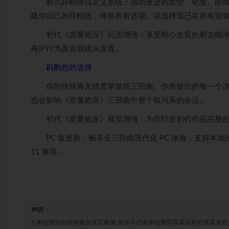
新式薛帕德自定义系统：借助改进的发型、化妆、眼睛
建你自己的薛帕德，体验所有选项。或选择现已在所有游戏
初代《质量效应》玩法增强：享受精心改良的射击瞄准和
掩护行为及游戏镜头设置。
斟酌您的选择
你的抉择将无缝贯穿游戏三部曲。你所做出的每一个决
也会影响《质量效应》三部曲中整个银河系的命运。
初代《质量效应》视觉增强：为你打造初代作品完整的
PC 版更新：畅享全三部曲现代化 PC 体验，支持本地控制器
11 兼容。
声明：
1.本站部分内容转载自其它媒体,但并不代表本站赞同其观点和对其真实性