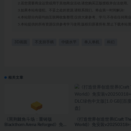
2.若您需要商业运营或用于其他商业活动,请您购买正版授权并合法使用。
3.如果本站有侵犯、不妥之处的资源,请联系我们。将会第一时间解决!
4.本站部分内容均由互联网收集整理,仅供大家参考、学习,不存在任何商
5.本站提供的所有资源仅供参考学习使用,版权归原著所有,禁止下载本站资
3D画面
不支持手柄
中级水平
单人单机
科幻
相关文章
《黑荆棘角斗场：重铸版
《打造世界创造世界(Craft Th
Blackthorn Arena Reforged》免安
World)》免安装v20250318
装v2.6武侠DLC侠影秘踪绿色中文
DLC绿色中文版[1.0 GB][百