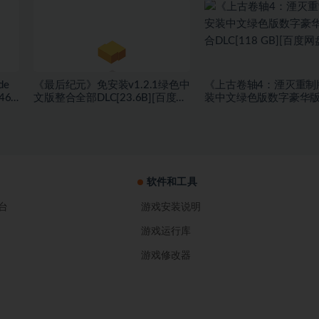
GB][百度网盘]
de
《最后纪元》免安装v1.2.1绿色中
《上古卷轴4：湮灭重制
467
文版整合全部DLC[23.6B][百度网
装中文绿色版数字豪华
盘]
盘]
DLC[118 GB][百度网盘]
软件和工具
台
游戏安装说明
游戏运行库
游戏修改器