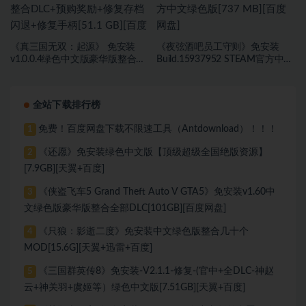
《真三国无双：起源》 免安装
《夜弦酒吧员工守则》免安装
v1.0.0.4绿色中文版豪华版整合
Build.15937952 STEAM官方中文
DLC+预购奖励+修复存档闪退+修
绿色版[737 MB][百度网盘]
复手柄[51.1 GB][百度网盘]
全站下载排行榜
免费！百度网盘下载不限速工具（Antdownload）！！！
1
《还愿》免安装绿色中文版【顶级超级全国绝版资源】
2
[7.9GB][天翼+百度]
《侠盗飞车5 Grand Theft Auto V GTA5》免安装v1.60中
3
文绿色版豪华版整合全部DLC[101GB][百度网盘]
《只狼：影逝二度》免安装中文绿色版整合几十个
4
MOD[15.6G][天翼+迅雷+百度]
《三国群英传8》免安装-V2.1.1-修复-(官中+全DLC-神赵
5
云+神关羽+虞姬等）绿色中文版[7.51GB][天翼+百度]