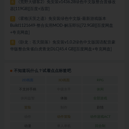
《荒野大镖客2》免安装v1436.28绿色中文版整合置修改
6
器[119GB][百度+迅雷]
《霍格沃茨之遗》免安装绿色中文版-最新游戏版本
7
Build1121649-整合实用MOD-解压即玩[72.9GB][百度网盘
+夸克网盘]
《卧龙：苍天陨落》免安装v1.0.2绿色中文版国语配音豪
8
华版整合朱雀白虎青龙DLC[45.4 GB][百度网盘+夸克网盘]
不知道玩什么？试着点点标签吧
2D画面
3D画面
RPG
不支持手柄
中级水平
休闲
休闲益智
体验
全部游戏
冒险
制作
剧情
动作
动作冒险
动作游戏ACT
动漫
单人单机
回合制