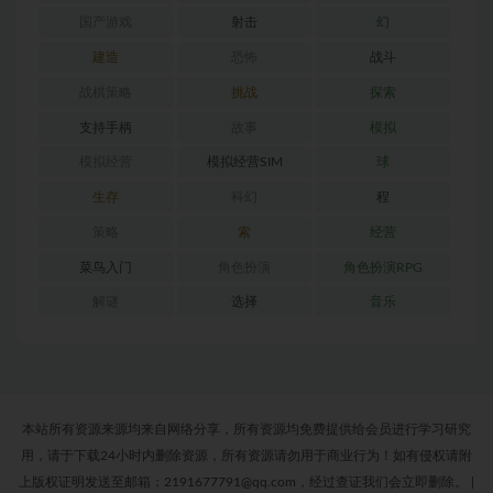
国产游戏
射击
幻
建造
恐怖
战斗
战棋策略
挑战
探索
支持手柄
故事
模拟
模拟经营
模拟经营SIM
球
生存
科幻
程
策略
索
经营
菜鸟入门
角色扮演
角色扮演RPG
解谜
选择
音乐
本站所有资源来源均来自网络分享，所有资源均免费提供给会员进行学习研究
用，请于下载24小时内删除资源，所有资源请勿用于商业行为！如有侵权请附
上版权证明发送至邮箱：2191677791@qq.com，经过查证我们会立即删除。
|