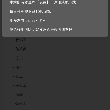
本站所有资源均【免费】，注册就能下载
和球员比赛(半人马座)，壮举和咒语等。
每日可免费下载10款游戏
冒险世界中出现以下平民（与玩家暂无交互）：
用爱发电，运营不易~
– 农夫
感觉好用的话，就推荐给身边的朋友吧
– 牧人
– 牧场工
– 药草师
– 樵夫
– 猎人
– 矿工
– 采石工
– 渔夫
– 锯木工