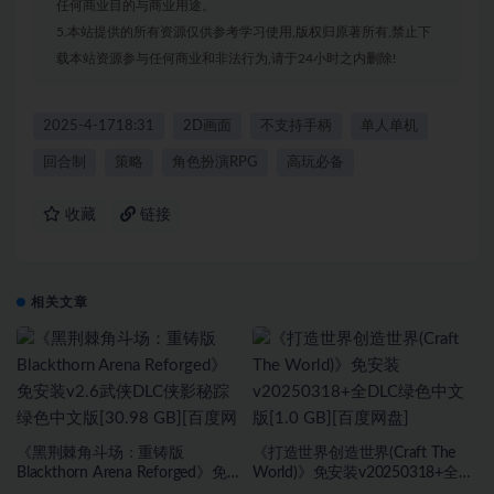
任何商业目的与商业用途。
5.本站提供的所有资源仅供参考学习使用,版权归原著所有,禁止下
载本站资源参与任何商业和非法行为,请于24小时之内删除!
2025-4-1718:31
2D画面
不支持手柄
单人单机
回合制
策略
角色扮演RPG
高玩必备
收藏
链接
相关文章
《黑荆棘角斗场：重铸版
《打造世界创造世界(Craft The
Blackthorn Arena Reforged》免
World)》免安装v20250318+全
安装v2.6武侠DLC侠影秘踪绿色中
DLC绿色中文版[1.0 GB][百度网