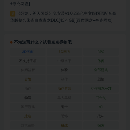
+夸克网盘]
《卧龙：苍天陨落》免安装v1.0.2绿色中文版国语配音豪
8
华版整合朱雀白虎青龙DLC[45.4 GB][百度网盘+夸克网盘]
不知道玩什么？试着点点标签吧
2D画面
3D画面
RPG
不支持手柄
中级水平
休闲
休闲益智
体验
全部游戏
冒险
制作
剧情
动作
动作冒险
动作游戏ACT
动漫
单人单机
回合制
国产游戏
射击
幻
建造
恐怖
战斗
战棋策略
挑战
探索