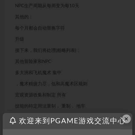
NPC生产周期从每周变为每10天
其他的：
每个月都会自动替换字符
升级
接下来，我们将处理(粗略列表)：
其他冒险家和NPC
多大洲和飞机魔术 集中
，魔术精疲力尽，低和高魔术区规则
宏观资源收集和制定 所有
技能的特定用法重制， 重制， 地牢
×
模块
欢迎来到PGAME游戏交流中心
的详细特征 。