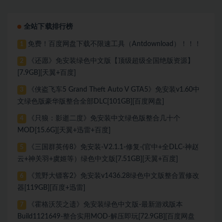
盘]
DLC[118 GB][百度网盘]
全站下载排行榜
免费！百度网盘下载不限速工具（Antdownload）！！！
1
《还愿》免安装绿色中文版【顶级超级全国绝版资源】
2
[7.9GB][天翼+百度]
《侠盗飞车5 Grand Theft Auto V GTA5》免安装v1.60中
3
文绿色版豪华版整合全部DLC[101GB][百度网盘]
《只狼：影逝二度》免安装中文绿色版整合几十个
4
MOD[15.6G][天翼+迅雷+百度]
《三国群英传8》免安装-V2.1.1-修复-(官中+全DLC-神赵
5
云+神关羽+虞姬等）绿色中文版[7.51GB][天翼+百度]
《荒野大镖客2》免安装v1436.28绿色中文版整合置修改
6
器[119GB][百度+迅雷]
《霍格沃茨之遗》免安装绿色中文版-最新游戏版本
7
Build1121649-整合实用MOD-解压即玩[72.9GB][百度网盘