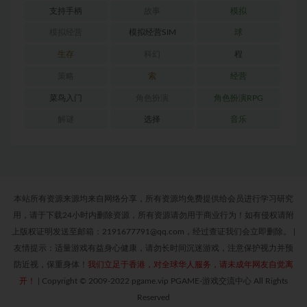
支持手柄
故事
模拟
模拟经营
模拟经营SIM
球
生存
科幻
程
策略
索
经营
菜鸟入门
角色扮演
角色扮演RPG
解谜
选择
音乐
本站所有资源来源均来自网络分享，所有资源均免费提供给会员进行学习研究
用，请于下载24小时内删除资源，所有资源请勿用于商业行为！如有侵权请附
上版权证明发送至邮箱：2191677791@qq.com，经过查证我们会立即删除。
|
友情提示：适量游戏有益身心健康，请勿长时间沉迷游戏，注意保护视力并预
防近视，保重身体！
我们立足于香港，对全球华人服务，请未成年网友自觉离
开！
|
Copyright © 2009-2022 pgame.vip PGAME-游戏交流中心 All Rights
Reserved