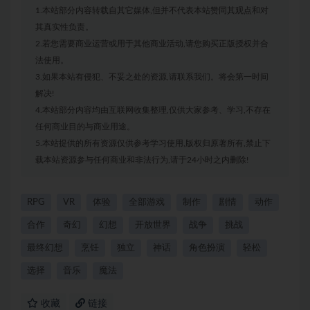
1.本站部分内容转载自其它媒体,但并不代表本站赞同其观点和对
其真实性负责。
2.若您需要商业运营或用于其他商业活动,请您购买正版授权并合
法使用。
3.如果本站有侵犯、不妥之处的资源,请联系我们。将会第一时间
解决!
4.本站部分内容均由互联网收集整理,仅供大家参考、学习,不存在
任何商业目的与商业用途。
5.本站提供的所有资源仅供参考学习使用,版权归原著所有,禁止下
载本站资源参与任何商业和非法行为,请于24小时之内删除!
RPG
VR
体验
全部游戏
制作
剧情
动作
合作
奇幻
幻想
开放世界
战争
挑战
最终幻想
烹饪
独立
神话
角色扮演
轻松
选择
音乐
魔法
收藏
链接