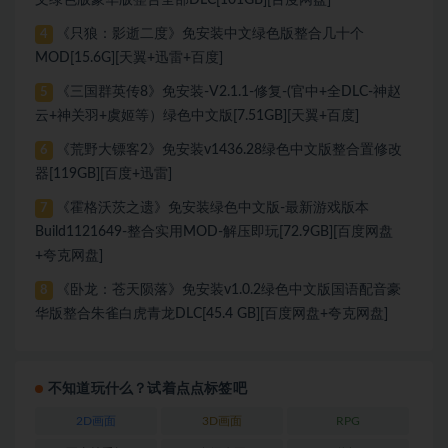
文绿色版豪华版整合全部DLC[101GB][百度网盘]
《只狼：影逝二度》免安装中文绿色版整合几十个
4
MOD[15.6G][天翼+迅雷+百度]
《三国群英传8》免安装-V2.1.1-修复-(官中+全DLC-神赵
5
云+神关羽+虞姬等）绿色中文版[7.51GB][天翼+百度]
《荒野大镖客2》免安装v1436.28绿色中文版整合置修改
6
器[119GB][百度+迅雷]
《霍格沃茨之遗》免安装绿色中文版-最新游戏版本
7
Build1121649-整合实用MOD-解压即玩[72.9GB][百度网盘
+夸克网盘]
《卧龙：苍天陨落》免安装v1.0.2绿色中文版国语配音豪
8
华版整合朱雀白虎青龙DLC[45.4 GB][百度网盘+夸克网盘]
不知道玩什么？试着点点标签吧
2D画面
3D画面
RPG