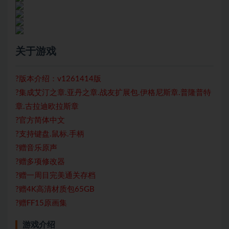
关于游戏
?版本介绍：v1261414版
?集成艾汀之章.亚丹之章.战友扩展包.伊格尼斯章.普隆普特
章.古拉迪欧拉斯章
?官方简体中文
?支持键盘.鼠标.手柄
?赠音乐原声
?赠多项修改器
?赠一周目完美通关存档
?赠4K高清材质包65GB
?赠FF15原画集
游戏介绍