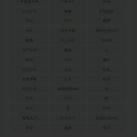
不支持手柄
中级水平
休闲
休闲益智
体验
全部游戏
冒险
制作
剧情
动作
动作冒险
动作游戏ACT
动漫
单人单机
回合制
国产游戏
射击
幻
建造
恐怖
战斗
战棋策略
挑战
探索
支持手柄
故事
模拟
模拟经营
模拟经营SIM
球
生存
科幻
程
策略
索
经营
菜鸟入门
角色扮演
角色扮演RPG
解谜
选择
音乐