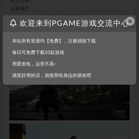
·官方宝物
·玩家照片
·Steam版、Origin版之间的跨服匹配
×
欢迎来到PGAME游戏交流中心
此外，修复了游玩时暂时性的运行不稳定问题。
游戏截图
本站所有资源均【免费】，注册就能下载
每日可免费下载10款游戏
用爱发电，运营不易~
感觉好用的话，就推荐给身边的朋友吧