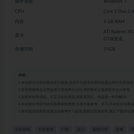
操作系统
Windows 7
CPU
Core 2 Duo 2.
内存
4 GB RAM
ATI Radeon 38
显卡
GT或更高
存储空间
15GB
声明：
1.本站部分内容转载自其它媒体,但并不代表本站赞同其观点和对其真实性
2.若您需要商业运营或用于其他商业活动,请您购买正版授权并合法使用。
3.如果本站有侵犯、不妥之处的资源,请联系我们。将会第一时间解决!
4.本站部分内容均由互联网收集整理,仅供大家参考、学习,不存在任何商
5.本站提供的所有资源仅供参考学习使用,版权归原著所有,禁止下载本站资
主机移植
全部游戏
幻想
战斗
最终幻想
策略