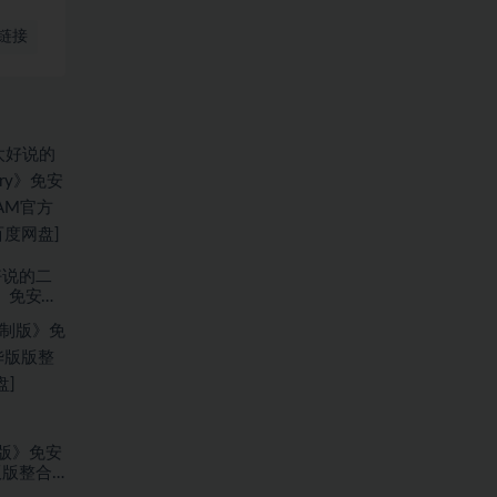
链接
好说的二
ory》免安装
EAM官方中文
网盘]
版》免安
版版整合