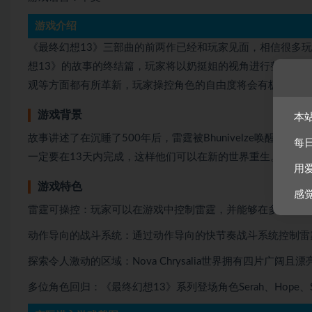
游戏介绍
《最终幻想13》三部曲的前两作已经和玩家见面，相信很多
想13》的故事的终结篇，玩家将以奶挺姐的视角进行整个游
观等方面都有所革新，玩家操控角色的自由度将会有极大提升
游戏背景
本
故事讲述了在沉睡了500年后，雷霆被Bhunivelze唤醒，并被
每
一定要在13天内完成，这样他们可以在新的世界重生。雷霆接下
用
游戏特色
感
雷霆可操控：玩家可以在游戏中控制雷霆，并能够在多种武器
动作导向的战斗系统：通过动作导向的快节奏战斗系统控制雷
探索令人激动的区域：Nova Chrysalia世界拥有四片广
多位角色回归：《最终幻想13》系列登场角色Serah、Hope、Snow、