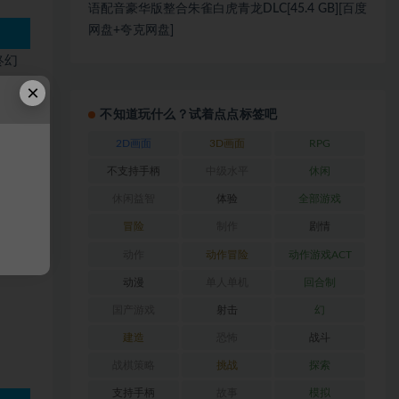
语配音豪华版整合朱雀白虎青龙DLC[45.4 GB][百度
网盘+夸克网盘]
终幻
、世界
×
不知道玩什么？试着点点标签吧
2D画面
3D画面
RPG
不支持手柄
中级水平
休闲
，但是
休闲益智
体验
全部游戏
冒险
制作
剧情
动作
动作冒险
动作游戏ACT
动漫
单人单机
回合制
国产游戏
射击
幻
建造
恐怖
战斗
战棋策略
挑战
探索
支持手柄
故事
模拟