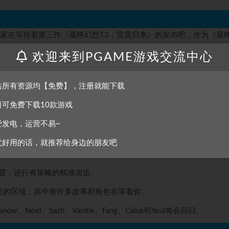
玩家在等待着第三作《最终幻想13：雷霆归来》的发布吧，作为《最
戏。该作品的操作系统在前两作的基础上加以改良，游戏的战斗系统
欢迎来到PGAME游戏交流中心
。
站所有资源均【免费】，注册就能下载
选为救世主，雷霆半人半神，她的任务是解救Nova Chrysalia的灵魂
日可免费下载10款游戏
了这个任务去营救NOVA的灵魂，以及确保Serah精神的重生。
爱发电，运营不易~
觉好用的话，就推荐给身边的朋友吧
和装备组合中选择，为她升级外貌和技能。
霆，进行有策略的精准攻击。
阔且漂亮的区域，其中有许多故事和角色在等着你。
Noel、Sazh、Vanille、Fang、Caius和Yeul将会回归。