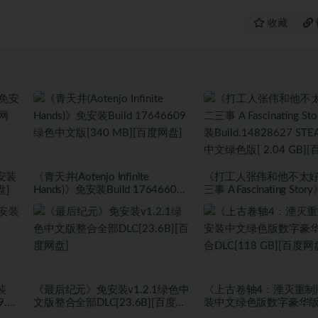
收藏
安装
《青天井(Aotenjo Infinite
《打工人张伟和他不太
盘]
Hands)》免安装Build 17646609
三事 A Fascinating St
绿色中文版[340 MB][百度网盘]
Build.14828627 ST
绿色版[ 2.04 GB][百度
装
《最后纪元》免安装v1.2.1绿色中
《上古卷轴4：湮灭重制
9.81
文版整合全部DLC[23.6B][百度网
装中文绿色版数字豪华
盘]
DLC[118 GB][百度网盘]