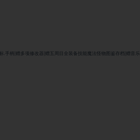
盘.鼠标.手柄|赠多项修改器|赠五周目全装备技能魔法怪物图鉴存档|赠音