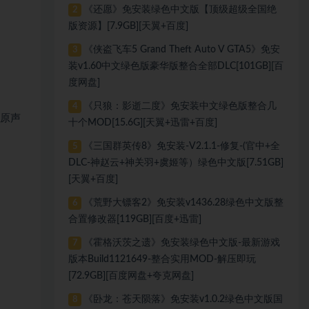
《还愿》免安装绿色中文版【顶级超级全国绝
2
版资源】[7.9GB][天翼+百度]
《侠盗飞车5 Grand Theft Auto V GTA5》免安
3
装v1.60中文绿色版豪华版整合全部DLC[101GB][百
度网盘]
《只狼：影逝二度》免安装中文绿色版整合几
4
乐原声
十个MOD[15.6G][天翼+迅雷+百度]
《三国群英传8》免安装-V2.1.1-修复-(官中+全
5
DLC-神赵云+神关羽+虞姬等）绿色中文版[7.51GB]
[天翼+百度]
《荒野大镖客2》免安装v1436.28绿色中文版整
6
合置修改器[119GB][百度+迅雷]
《霍格沃茨之遗》免安装绿色中文版-最新游戏
7
版本Build1121649-整合实用MOD-解压即玩
[72.9GB][百度网盘+夸克网盘]
《卧龙：苍天陨落》免安装v1.0.2绿色中文版国
8