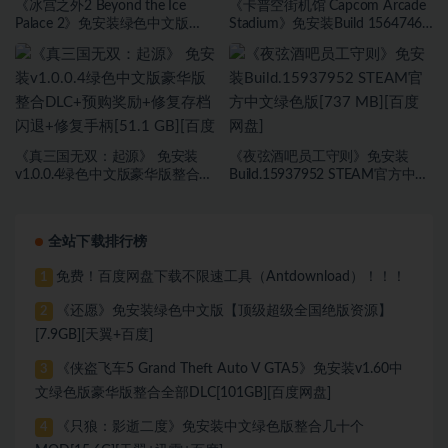
《冰宫之外2 Beyond the Ice
《卡普空街机馆 Capcom Arcade
Palace 2》免安装绿色中文版
Stadium》免安装Build 15647467
[23.6B][百度网盘]
绿色中文版[1.81 GB][百度网盘]
《真三国无双：起源》 免安装
《夜弦酒吧员工守则》免安装
v1.0.0.4绿色中文版豪华版整合
Build.15937952 STEAM官方中文
DLC+预购奖励+修复存档闪退+修
绿色版[737 MB][百度网盘]
复手柄[51.1 GB][百度网盘]
全站下载排行榜
免费！百度网盘下载不限速工具（Antdownload）！！！
1
《还愿》免安装绿色中文版【顶级超级全国绝版资源】
2
[7.9GB][天翼+百度]
《侠盗飞车5 Grand Theft Auto V GTA5》免安装v1.60中
3
文绿色版豪华版整合全部DLC[101GB][百度网盘]
《只狼：影逝二度》免安装中文绿色版整合几十个
4