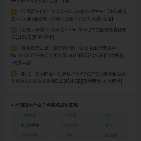
MOD[15.6G][天翼+迅雷+百度]
《三国群英传8》免安装-V2.1.1-修复-(官中+全DLC-神赵
5
云+神关羽+虞姬等）绿色中文版[7.51GB][天翼+百度]
《荒野大镖客2》免安装v1436.28绿色中文版整合置修改
6
器[119GB][百度+迅雷]
《霍格沃茨之遗》免安装绿色中文版-最新游戏版本
7
Build1121649-整合实用MOD-解压即玩[72.9GB][百度网盘
+夸克网盘]
《卧龙：苍天陨落》免安装v1.0.2绿色中文版国语配音豪
8
华版整合朱雀白虎青龙DLC[45.4 GB][百度网盘+夸克网盘]
不知道玩什么？试着点点标签吧
2D画面
3D画面
RPG
不支持手柄
中级水平
休闲
休闲益智
体验
全部游戏