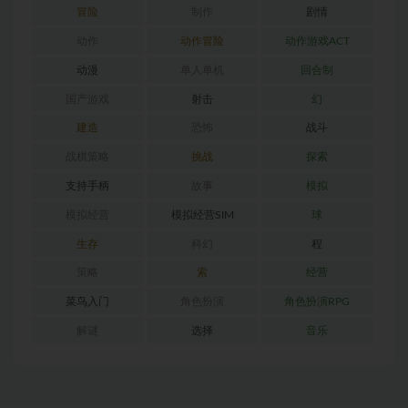
冒险
制作
剧情
动作
动作冒险
动作游戏ACT
动漫
单人单机
回合制
国产游戏
射击
幻
建造
恐怖
战斗
战棋策略
挑战
探索
支持手柄
故事
模拟
模拟经营
模拟经营SIM
球
生存
科幻
程
策略
索
经营
菜鸟入门
角色扮演
角色扮演RPG
解谜
选择
音乐