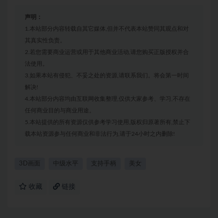
声明：
1.本站部分内容转载自其它媒体,但并不代表本站赞同其观点和对
其真实性负责。
2.若您需要商业运营或用于其他商业活动,请您购买正版授权并合
法使用。
3.如果本站有侵犯、不妥之处的资源,请联系我们。将会第一时间
解决!
4.本站部分内容均由互联网收集整理,仅供大家参考、学习,不存在
任何商业目的与商业用途。
5.本站提供的所有资源仅供参考学习使用,版权归原著所有,禁止下
载本站资源参与任何商业和非法行为,请于24小时之内删除!
3D画面
中级水平
支持手柄
美女
收藏
链接