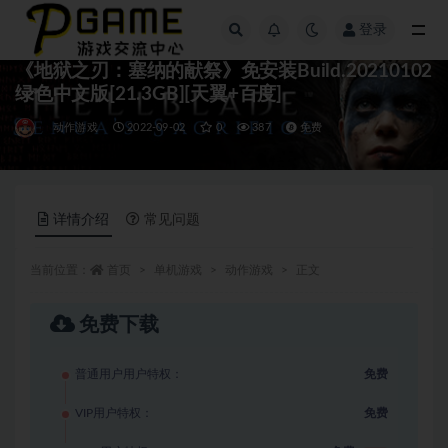
登录
全部
《地狱之刃：塞纳的献祭》免安装Build.20210102
绿色中文版[21.3GB][天翼+百度]
动作游戏
2022-09-02
0
387
免费
详情介绍
常见问题
当前位置：
首页
单机游戏
动作游戏
正文
免费下载
普通用户用户特权：
免费
VIP用户特权：
免费