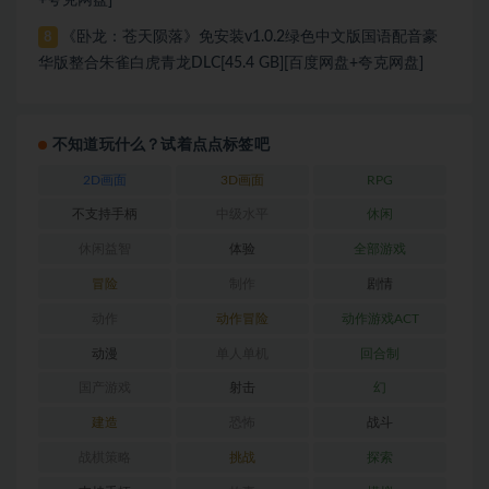
《卧龙：苍天陨落》免安装v1.0.2绿色中文版国语配音豪
8
华版整合朱雀白虎青龙DLC[45.4 GB][百度网盘+夸克网盘]
不知道玩什么？试着点点标签吧
2D画面
3D画面
RPG
不支持手柄
中级水平
休闲
休闲益智
体验
全部游戏
冒险
制作
剧情
动作
动作冒险
动作游戏ACT
动漫
单人单机
回合制
国产游戏
射击
幻
建造
恐怖
战斗
战棋策略
挑战
探索