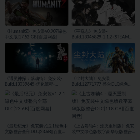
度网盘]
《HumanitZ》免安装v0.907绿色
《平寇志》免安装-
中文版[17.52 GB][百度网盘]
Build.13046829-1.1.2-(STEAM官
中)-支持手柄绿色中文版[13.06
GB][百度网盘]
《通灵神探：落魂街》免安装-
《尘封大陆》免安装
Build.13039645-优化流程-
Build.12771777 整合DLC绿色中
(STEAM官中)绿色中文版[6.03
文版[27.45 GB][百度网盘]
GB][百度网盘]
《最后纪元》免安装v1.2.1绿色中
《上古卷轴4：湮灭重制版》免安
文版整合全部DLC[23.6B][百度网
装中文绿色版数字豪华版版整合
盘]
DLC[118 GB][百度网盘]