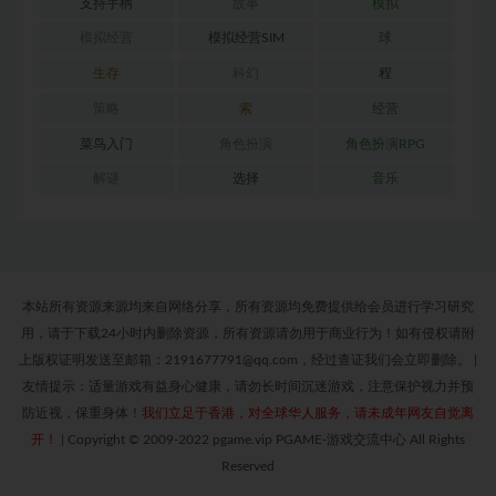
支持手柄
故事
模拟
模拟经营
模拟经营SIM
球
生存
科幻
程
策略
索
经营
菜鸟入门
角色扮演
角色扮演RPG
解谜
选择
音乐
本站所有资源来源均来自网络分享，所有资源均免费提供给会员进行学习研究
用，请于下载24小时内删除资源，所有资源请勿用于商业行为！如有侵权请附
上版权证明发送至邮箱：2191677791@qq.com，经过查证我们会立即删除。
|
友情提示：适量游戏有益身心健康，请勿长时间沉迷游戏，注意保护视力并预
防近视，保重身体！
我们立足于香港，对全球华人服务，请未成年网友自觉离
开！
|
Copyright © 2009-2022 pgame.vip PGAME-游戏交流中心 All Rights
Reserved