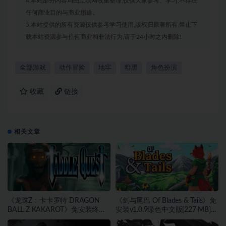
4.本站部分内容均由互联网收集整理,仅供大家参考、学习,不存在
任何商业目的与商业用途。
5.本站提供的所有资源仅供参考学习使用,版权归原著所有,禁止下
载本站资源参与任何商业和非法行为,请于24小时之内删除!
全部游戏
动作冒险
地牢
暗黑
角色扮演
收藏
链接
相关文章
《龙珠Z：卡卡罗特 DRAGON
《剑与尾巴 Of Blades & Tails》免
BALL Z KAKAROT》免安装终极
安装v1.0.9绿色中文版[227 MB]
版v2.02绿色中文版[46.97 GB][百
[百度网盘]