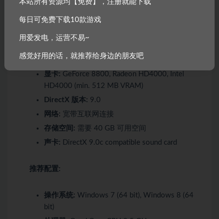
本站所有资源均【免费】，注册就能下载
每日可免费下载10款游戏
操作系统:
Windows XP SP3, Windows 7,
Windows 8
用爱发电，运营不易~
处理器:
Dual Core CPU 2.0 GHz
感觉好用的话，就推荐给身边的朋友吧
内存:
2 GB RAM
显卡:
GeForce 8800, Radeon HD4000, Intel
HD4000 (min. 512 MB VRAM)
DirectX 版本:
9.0
网络:
宽带互联网连接
存储空间:
需要 40 GB 可用空间
声卡:
DirectX 9.0c compatible sound card
推荐配置:
操作系统:
Windows 7 (64 bit), Windows 8 (64
bit)