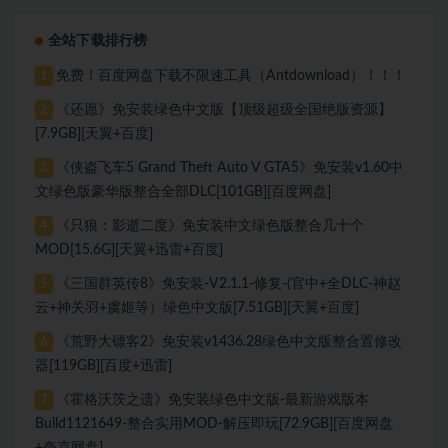
全站下载排行榜
免费！百度网盘下载不限速工具（Antdownload）！！！
1
《还愿》免安装绿色中文版【顶级超级全国绝版资源】
2
[7.9GB][天翼+百度]
《侠盗飞车5 Grand Theft Auto V GTA5》免安装v1.60中
3
文绿色版豪华版整合全部DLC[101GB][百度网盘]
《只狼：影逝二度》免安装中文绿色版整合几十个
4
MOD[15.6G][天翼+迅雷+百度]
《三国群英传8》免安装-V2.1.1-修复-(官中+全DLC-神赵
5
云+神关羽+虞姬等）绿色中文版[7.51GB][天翼+百度]
《荒野大镖客2》免安装v1436.28绿色中文版整合置修改
6
器[119GB][百度+迅雷]
《霍格沃茨之遗》免安装绿色中文版-最新游戏版本
7
Build1121649-整合实用MOD-解压即玩[72.9GB][百度网盘
+夸克网盘]