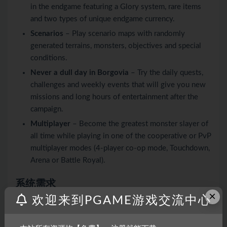
in the endgame featuring a Glory system, rare items
and two types of unique endgame currency.
Scenarios
– Play scenario maps with randomly
generated terrains, monsters, objectives and special
conditions.
Never a dull day in Borgovia
– Try the daily quests,
challenges and weekly events that will give you new
missions and long hours of entertainment after the
campaign.
Multiplayer
– Become the greatest monster slayer of
all time while playing in one of the cooperative or PvP
multiplayer modes (4-player co-op mode, Touchdown,
Arena or Battle Royal).
系统需求
×
欢迎来到PGAME游戏交流中心
最低配置: