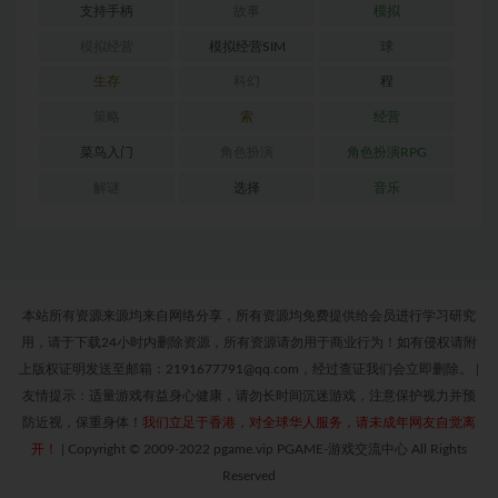
支持手柄
故事
模拟
模拟经营
模拟经营SIM
球
生存
科幻
程
策略
索
经营
菜鸟入门
角色扮演
角色扮演RPG
解谜
选择
音乐
本站所有资源来源均来自网络分享，所有资源均免费提供给会员进行学习研究
用，请于下载24小时内删除资源，所有资源请勿用于商业行为！如有侵权请附
上版权证明发送至邮箱：2191677791@qq.com，经过查证我们会立即删除。
|
友情提示：适量游戏有益身心健康，请勿长时间沉迷游戏，注意保护视力并预
防近视，保重身体！
我们立足于香港，对全球华人服务，请未成年网友自觉离
开！
|
Copyright © 2009-2022 pgame.vip PGAME-游戏交流中心 All Rights
Reserved