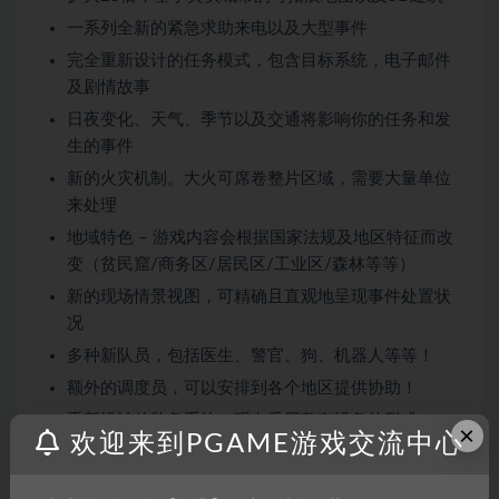
一系列全新的紧急求助来电以及大型事件
完全重新设计的任务模式，包含目标系统，电子邮件
及剧情故事
日夜变化、天气、季节以及交通将影响你的任务和发
生的事件
新的火灾机制。大火可席卷整片区域，需要大量单位
来处理
地域特色 – 游戏内容会根据国家法规及地区特征而改
变（贫民窟/商务区/居民区/工业区/森林等等）
新的现场情景视图，可精确且直观地呈现事件处置状
况
多种新队员，包括医生、警官、狗、机器人等等！
额外的调度员，可以安排到各个地区提供协助！
重新设计的装备系统，现在采用整套设备的形式。
×
欢迎来到PGAME游戏交流中心
看看更多来自GAMES OPERATORS的游