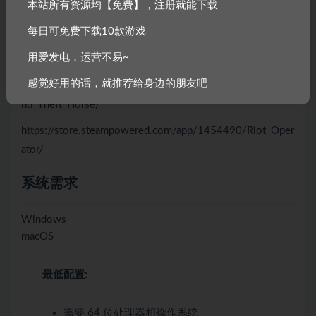
戏！
本站所有资源均【免费】，注册就能下载
每日可免费下载10款游戏
https://store.steampowered.com/app/1168610/Natural_In
用爱发电，运营不易~
stincts/
感觉好用的话，就推荐给身边的朋友吧
https://store.steampowered.com/app/844260/Rustler_Gra
nd_Theft_Horse/
https://store.steampowered.com/app/1454490/Riot_Oper
ator/
系统需求
Windows
macOS
最低配置:
需要 64 位处理器和操作系统