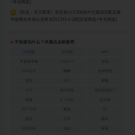
+夸克网盘]
《卧龙：苍天陨落》免安装v1.0.2绿色中文版国语配音豪
8
华版整合朱雀白虎青龙DLC[45.4 GB][百度网盘+夸克网盘]
不知道玩什么？试着点点标签吧
2D画面
3D画面
RPG
不支持手柄
中级水平
休闲
休闲益智
体验
全部游戏
冒险
制作
剧情
动作
动作冒险
动作游戏ACT
动漫
单人单机
回合制
国产游戏
射击
幻
建造
恐怖
战斗
战棋策略
挑战
探索