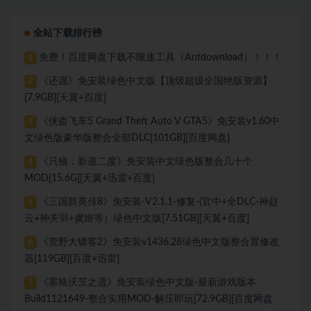
文版[30.98 GB][百度网盘]
全站下载排行榜
免费！百度网盘下载不限速工具（Antdownload）！！！
1
《还愿》免安装绿色中文版【顶级超级全国绝版资源】
2
[7.9GB][天翼+百度]
《侠盗飞车5 Grand Theft Auto V GTA5》免安装v1.60中
3
文绿色版豪华版整合全部DLC[101GB][百度网盘]
《只狼：影逝二度》免安装中文绿色版整合几十个
4
MOD[15.6G][天翼+迅雷+百度]
《三国群英传8》免安装-V2.1.1-修复-(官中+全DLC-神赵
5
云+神关羽+虞姬等）绿色中文版[7.51GB][天翼+百度]
《荒野大镖客2》免安装v1436.28绿色中文版整合置修改
6
器[119GB][百度+迅雷]
《霍格沃茨之遗》免安装绿色中文版-最新游戏版本
7
Build1121649-整合实用MOD-解压即玩[72.9GB][百度网盘