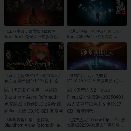
度网盘]
《工业小镇：放置版 Factory
《通灵神探：落魂街》免安装-
Town Idle》免安装正式版绿色中
Build.13039645-优化流程-
文版[171 MB][百度网盘]
(STEAM官中)绿色中文版[6.03
GB][百度网盘]
《圣女之歌ZERO 2：鳞痕誓约》
《戴森球计划》免安装-
免安装-豪华版-V1.93-(官中+全
V0.10.28.21219-黑雾崛起-(官中)
DLC+原声音乐)-支持手柄绿色中
绿色中文版[4.31 GB][百度网盘]
文版[15.75 GB][百度网盘]
《黑荆棘角斗场：重铸版
《房产达人2 House Flipper2》免
Blackthorn Arena Reforged》免
安装v20250401愚人节更新绿色
安装v2.6武侠DLC侠影秘踪绿色中
中文版[9.37 GB][百度网盘]