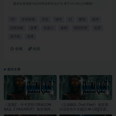
载本站资源参与任何商业和非法行为,请于24小时之内删除!
3D
全部游戏
历史
城市
幻
建筑
战术
战棋策略
故事
机器人
森林
模拟经营
犯罪
直升机
选择
收藏
链接
相关文章
《龙珠Z：卡卡罗特 DRAGON
《尘埃舰队 Dust Fleet》免安装
BALL Z KAKAROT》免安装终极
v3.2绿色中文版[3.44 GB][百度网
版v2.02绿色中文版[46.97 GB][百
盘]