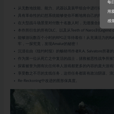
每
从无数地技能、能力、武器以及装甲组合中进行搭配，为
用
具有革命性的幻想系统能够使你不断地将自己的角色种类
感
在大型战斗场景里对付数十名敌人时，无缝接合的魔术和近战攻
本作所衍生的所有DLC、以及从Teeth of Naros到Legend
能够游玩数百个小时的RPG正等待着你！从充满活力的Rathir出发、
牢，一探究竟，发现Amalur的秘密！
沉浸在由《纽约时报》的畅销书作者R.A. Salvator
作为第一位从死亡之中复活的战士，拯救被恶性战争所摧
探索被誉为拥有比任何单人游戏都更多的内容的庞大游戏
享受数之不尽的支线任务，这些任务都富有政治阴谋、浪
Re-Reckoning中改进的图形保真度。