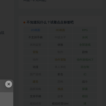
网盘+夸克网盘]
不知道玩什么？试着点点标签吧
2D画面
3D画面
RPG
的战
不支持手柄
中级水平
休闲
休闲益智
体验
全部游戏
冒险
制作
剧情
动作
动作冒险
动作游戏ACT
动漫
单人单机
回合制
国产游戏
射击
幻
建造
恐怖
战斗
×
战棋策略
挑战
探索
支持手柄
故事
模拟
模拟经营
模拟经营SIM
球