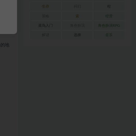
生存
科幻
程
策略
索
经营
菜鸟入门
角色扮演
角色扮演RPG
解谜
选择
音乐
峻的地