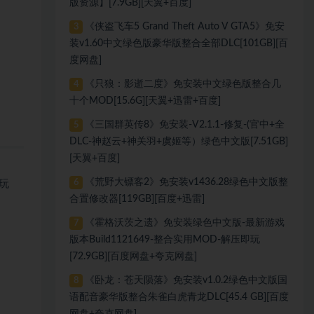
版资源】[7.9GB][天翼+百度]
《侠盗飞车5 Grand Theft Auto V GTA5》免安
3
装v1.60中文绿色版豪华版整合全部DLC[101GB][百
度网盘]
《只狼：影逝二度》免安装中文绿色版整合几
4
十个MOD[15.6G][天翼+迅雷+百度]
《三国群英传8》免安装-V2.1.1-修复-(官中+全
5
DLC-神赵云+神关羽+虞姬等）绿色中文版[7.51GB]
[天翼+百度]
《荒野大镖客2》免安装v1436.28绿色中文版整
6
戏玩
合置修改器[119GB][百度+迅雷]
《霍格沃茨之遗》免安装绿色中文版-最新游戏
7
版本Build1121649-整合实用MOD-解压即玩
[72.9GB][百度网盘+夸克网盘]
《卧龙：苍天陨落》免安装v1.0.2绿色中文版国
8
语配音豪华版整合朱雀白虎青龙DLC[45.4 GB][百度