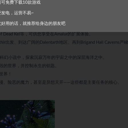
日可免费下载10款游戏
接下来最激烈的战斗打造最理想的角色。
爱发电，运营不易~
改造成自己的游玩风格。
觉好用的话，就推荐给身边的朋友吧
击，并以残酷的Fateshift击杀来结束他们。
 of Dead Kel等，可供您享受在Amalur的扩展体验。
到达广阔的Dalentarth地区、再到Brigand Hall Caverns严
e所著的科幻小说中，探索沉寂万年的宇宙之中的深层海洋之中。
毁的世界，并控制永生的钥匙。
世界！
漫、险恶的魔力，甚至是异想天开——这些都是主要任务的核心。