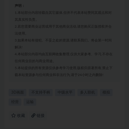
声明：
1.本站部分内容转载自其它媒体,但并不代表本站赞同其观点和对
其真实性负责。
2.若您需要商业运营或用于其他商业活动,请您购买正版授权并合
法使用。
3.如果本站有侵犯、不妥之处的资源,请联系我们。将会第一时间
解决!
4.本站部分内容均由互联网收集整理,仅供大家参考、学习,不存在
任何商业目的与商业用途。
5.本站提供的所有资源仅供参考学习使用,版权归原著所有,禁止下
载本站资源参与任何商业和非法行为,请于24小时之内删除!
3D画面
不支持手柄
中级水平
多人联机
模拟
经营
运输
收藏
链接