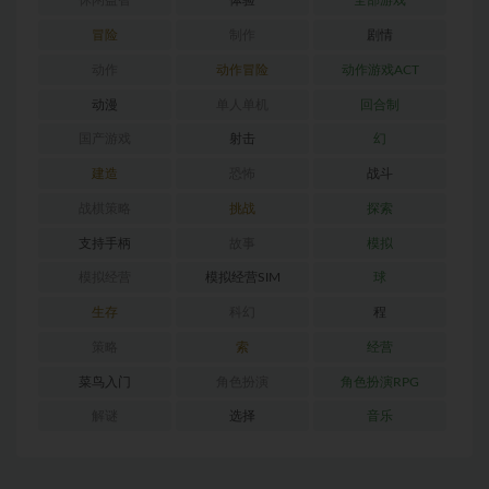
休闲益智
体验
全部游戏
冒险
制作
剧情
动作
动作冒险
动作游戏ACT
动漫
单人单机
回合制
国产游戏
射击
幻
建造
恐怖
战斗
战棋策略
挑战
探索
支持手柄
故事
模拟
模拟经营
模拟经营SIM
球
生存
科幻
程
策略
索
经营
菜鸟入门
角色扮演
角色扮演RPG
解谜
选择
音乐