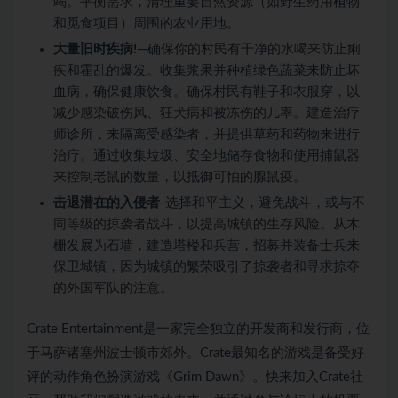
竭。平衡需求，清理重要自然资源（如野生药用植物
和觅食项目）周围的农业用地。
大量旧时疾病!
—确保你的村民有干净的水喝来防止痢
疾和霍乱的爆发。收集浆果并种植绿色蔬菜来防止坏
血病，确保健康饮食。确保村民有鞋子和衣服穿，以
减少感染破伤风、狂犬病和被冻伤的几率。建造治疗
师诊所，来隔离受感染者，并提供草药和药物来进行
治疗。通过收集垃圾、安全地储存食物和使用捕鼠器
来控制老鼠的数量，以抵御可怕的腺鼠疫。
击退潜在的入侵者
-选择和平主义，避免战斗，或与不
同等级的掠袭者战斗，以提高城镇的生存风险。从木
栅发展为石墙，建造塔楼和兵营，招募并装备士兵来
保卫城镇，因为城镇的繁荣吸引了掠袭者和寻求掠夺
的外国军队的注意。
Crate Entertainment是一家完全独立的开发商和发行商，位
于马萨诸塞州波士顿市郊外。Crate最知名的游戏是备受好
评的动作角色扮演游戏《Grim Dawn》。快来加入Crate社