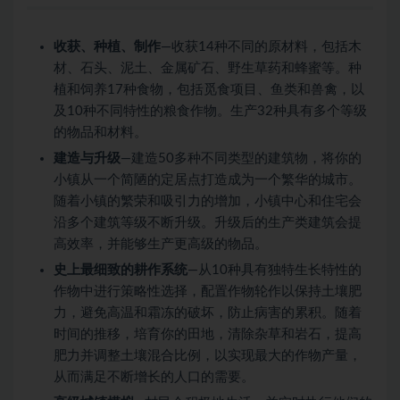
收获、种植、制作
—收获14种不同的原材料，包括木
材、石头、泥土、金属矿石、野生草药和蜂蜜等。种
植和饲养17种食物，包括觅食项目、鱼类和兽禽，以
及10种不同特性的粮食作物。生产32种具有多个等级
的物品和材料。
建造与升级
—建造50多种不同类型的建筑物，将你的
小镇从一个简陋的定居点打造成为一个繁华的城市。
随着小镇的繁荣和吸引力的增加，小镇中心和住宅会
沿多个建筑等级不断升级。升级后的生产类建筑会提
高效率，并能够生产更高级的物品。
史上最细致的耕作系统
—从10种具有独特生长特性的
作物中进行策略性选择，配置作物轮作以保持土壤肥
力，避免高温和霜冻的破坏，防止病害的累积。随着
时间的推移，培育你的田地，清除杂草和岩石，提高
肥力并调整土壤混合比例，以实现最大的作物产量，
从而满足不断增长的人口的需要。