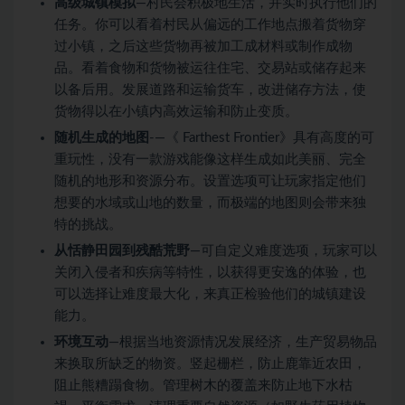
高级城镇模拟
—村民会积极地生活，并实时执行他们的
任务。你可以看着村民从偏远的工作地点搬着货物穿
过小镇，之后这些货物再被加工成材料或制作成物
品。看着食物和货物被运往住宅、交易站或储存起来
以备后用。发展道路和运输货车，改进储存方法，使
货物得以在小镇内高效运输和防止变质。
随机生成的地图
-—《 Farthest Frontier》具有高度的可
重玩性，没有一款游戏能像这样生成如此美丽、完全
随机的地形和资源分布。设置选项可让玩家指定他们
想要的水域或山地的数量，而极端的地图则会带来独
特的挑战。
从恬静田园到残酷荒野
—可自定义难度选项，玩家可以
关闭入侵者和疾病等特性，以获得更安逸的体验，也
可以选择让难度最大化，来真正检验他们的城镇建设
能力。
环境互动
—根据当地资源情况发展经济，生产贸易物品
来换取所缺乏的物资。竖起栅栏，防止鹿靠近农田，
阻止熊糟蹋食物。管理树木的覆盖来防止地下水枯