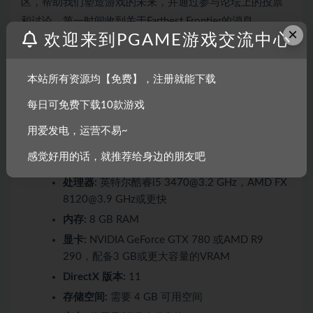
区，帮助我们塑造游戏的未来，并通过参与论坛上的投票
和讨论，第一时间收到关于Farthest Frontier的消息。
×
欢迎来到PGAME游戏交流中心
系统需求
本站所有资源均【免费】，注册就能下载
最低配置:
每日可免费下载10款游戏
用爱发电，运营不易~
需要 64 位处理器和操作系统
感觉好用的话，就推荐给身边的朋友吧
操作系统:
Windows 10（仅限64位版本）
处理器:
英特尔酷睿i5 3470@3.2 GHz，AMD FX
8120@3.9 GHz或更快
内存:
8 GB RAM
显卡:
NVIDIA GeForce GTX 780 或AMD R9
290，配备3 GB或更大容量的VRAM
DirectX 版本:
11
存储空间:
需要 4 GB 可用空间