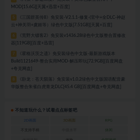
MOD[15.6G][天翼+迅雷+百度]
《三国群英传8》免安装-V2.1.1-修复-(官中+全DLC-神赵
5
云+神关羽+虞姬等）绿色中文版[7.51GB][天翼+百度]
《荒野大镖客2》免安装v1436.28绿色中文版整合置修改
6
器[119GB][百度+迅雷]
《霍格沃茨之遗》免安装绿色中文版-最新游戏版本
7
Build1121649-整合实用MOD-解压即玩[72.9GB][百度网盘
+夸克网盘]
《卧龙：苍天陨落》免安装v1.0.2绿色中文版国语配音豪
8
华版整合朱雀白虎青龙DLC[45.4 GB][百度网盘+夸克网盘]
不知道玩什么？试着点点标签吧
2D画面
3D画面
RPG
不支持手柄
中级水平
休闲