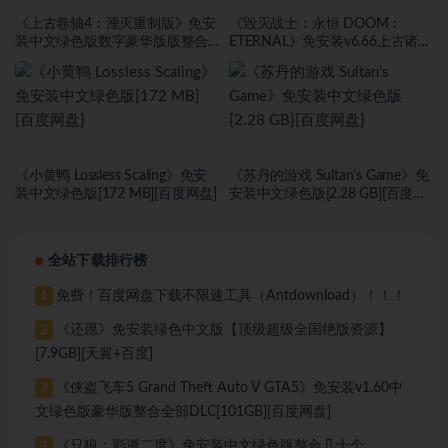
《上古卷轴4：湮灭重制版》免安
《毁灭战士：永恒 DOOM：
装中文绿色版数字豪华版版整合
ETERNAL》免安装v6.66上古诸神
DLC[118 GB][百度网盘]
绿色中文版[88.94 GB][百度网盘
《小黄鸭 Lossless Scaling》免安
《苏丹的游戏 Sultan’s Game》免
装中文绿色版[172 MB][百度网盘]
安装中文绿色版[2.28 GB][百度网
盘]
全站下载排行榜
免费！百度网盘下载不限速工具（Antdownload）！！！
1
《还愿》免安装绿色中文版【顶级超级全国绝版资源】
2
[7.9GB][天翼+百度]
《侠盗飞车5 Grand Theft Auto V GTA5》免安装v1.60中
3
文绿色版豪华版整合全部DLC[101GB][百度网盘]
《只狼：影逝二度》免安装中文绿色版整合几十个
4