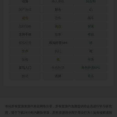
动漫
单人单机
回合制
国产游戏
射击
幻
建造
恐怖
战斗
战棋策略
挑战
探索
支持手柄
故事
模拟
模拟经营
模拟经营SIM
球
生存
科幻
程
策略
索
经营
菜鸟入门
角色扮演
角色扮演RPG
解谜
选择
音乐
本站所有资源来源均来自网络分享，所有资源均免费提供给会员进行学习研究
用，请于下载24小时内删除资源，所有资源请勿用于商业行为！如有侵权请附