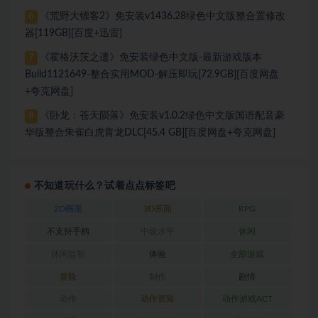
《荒野大镖客2》免安装v1436.28绿色中文版整合置修改
6
器[119GB][百度+迅雷]
《霍格沃茨之遗》免安装绿色中文版-最新游戏版本
7
Build1121649-整合实用MOD-解压即玩[72.9GB][百度网盘
+夸克网盘]
《卧龙：苍天陨落》免安装v1.0.2绿色中文版国语配音豪
8
华版整合朱雀白虎青龙DLC[45.4 GB][百度网盘+夸克网盘]
不知道玩什么？试着点点标签吧
2D画面
3D画面
RPG
不支持手柄
中级水平
休闲
休闲益智
体验
全部游戏
冒险
制作
剧情
动作
动作冒险
动作游戏ACT