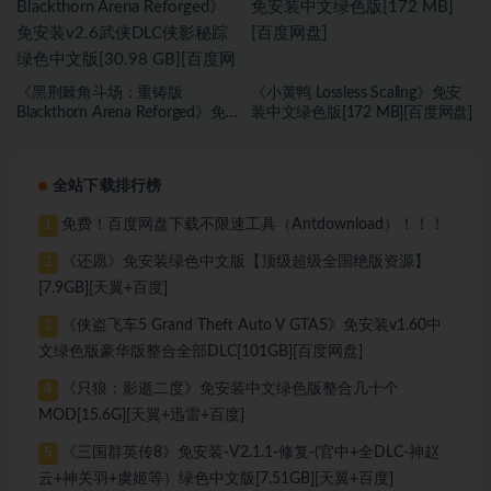
《黑荆棘角斗场：重铸版
《小黄鸭 Lossless Scaling》免安
Blackthorn Arena Reforged》免
装中文绿色版[172 MB][百度网盘]
安装v2.6武侠DLC侠影秘踪绿色中
文版[30.98 GB][百度网盘]
全站下载排行榜
免费！百度网盘下载不限速工具（Antdownload）！！！
1
《还愿》免安装绿色中文版【顶级超级全国绝版资源】
2
[7.9GB][天翼+百度]
《侠盗飞车5 Grand Theft Auto V GTA5》免安装v1.60中
3
文绿色版豪华版整合全部DLC[101GB][百度网盘]
《只狼：影逝二度》免安装中文绿色版整合几十个
4
MOD[15.6G][天翼+迅雷+百度]
《三国群英传8》免安装-V2.1.1-修复-(官中+全DLC-神赵
5
云+神关羽+虞姬等）绿色中文版[7.51GB][天翼+百度]