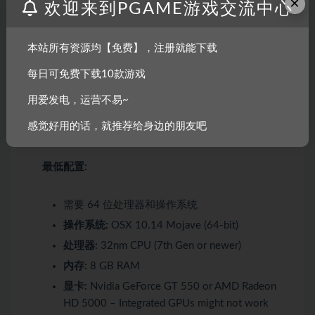
×
欢迎来到PGAME游戏交流中心
内存:
8 GB RAM
显卡:
Nvidia GeForce GT 760 or AMD Radeon R9
本站所有资源均【免费】，注册就能下载
DirectX 版本:
12
存储空间:
需要 1 GB 可用空间
每日可免费下载10款游戏
声卡:
Any
用爱发电，运营不易~
附注事项:
Recommended Resolution: 1920 x
感觉好用的话，就推荐给身边的朋友吧
1080
最低配置:
需要 64 位处理器和操作系统
操作系统:
OSX 10.14 Mojave (64-bit)
处理器:
32nm CPU (7th Gen or newer)
内存:
8 GB RAM
显卡:
Nvidia GeForce GT 550 or AMD Radeon
HD 5000 – Integrated GPUs might not work