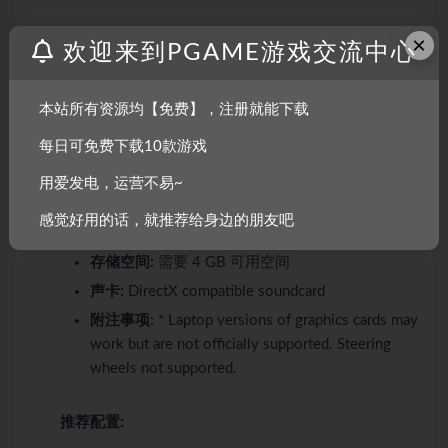
×
操作系统:
64 bit Windows 10 / 8 / 7
欢迎来到PGAME游戏交流中心
处理器:
Intel Core i5-2500K 3.3GHz / AMD FX-
8150 3.6GHz or equivalent
本站所有资源均【免费】，注册就能下载
内存:
4 GB RAM
每日可免费下载10款游戏
显卡:
GeForce GTX 550 Ti / Radeon HD 6790
2GB VRAM*
用爱发电，运营不易~
DirectX 版本:
11
感觉好用的话，就推荐给身边的朋友吧
网络:
宽带互联网连接
存储空间:
需要 4 GB 可用空间
声卡:
DirectX compatible soundcard
附注事项:
* Laptop versions of graphics cards may
work but are not officially supported. Steering
wheels not supported.
推荐配置: