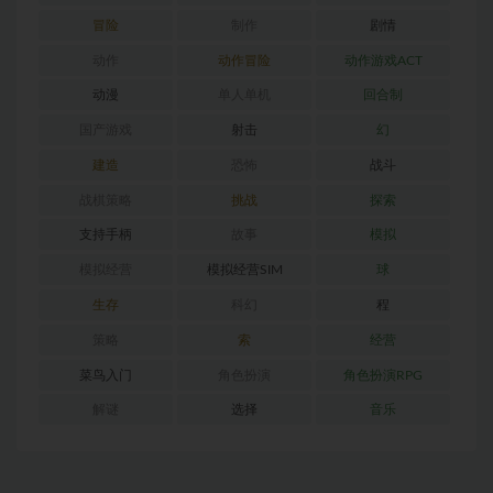
冒险
制作
剧情
动作
动作冒险
动作游戏ACT
动漫
单人单机
回合制
国产游戏
射击
幻
建造
恐怖
战斗
战棋策略
挑战
探索
支持手柄
故事
模拟
模拟经营
模拟经营SIM
球
生存
科幻
程
策略
索
经营
菜鸟入门
角色扮演
角色扮演RPG
解谜
选择
音乐