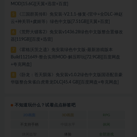
MOD[15.6G][天翼+迅雷+百度]
《三国群英传8》免安装-V2.1.1-修复-(官中+全DLC-神赵
5
云+神关羽+虞姬等）绿色中文版[7.51GB][天翼+百度]
《荒野大镖客2》免安装v1436.28绿色中文版整合置修改
6
器[119GB][百度+迅雷]
《霍格沃茨之遗》免安装绿色中文版-最新游戏版本
7
Build1121649-整合实用MOD-解压即玩[72.9GB][百度网盘
+夸克网盘]
《卧龙：苍天陨落》免安装v1.0.2绿色中文版国语配音豪
8
华版整合朱雀白虎青龙DLC[45.4 GB][百度网盘+夸克网盘]
不知道玩什么？试着点点标签吧
2D画面
3D画面
RPG
不支持手柄
中级水平
休闲
休闲益智
体验
全部游戏