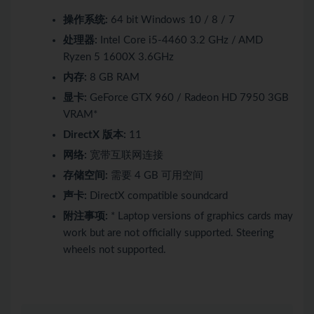
操作系统:
64 bit Windows 10 / 8 / 7
处理器:
Intel Core i5-4460 3.2 GHz / AMD
Ryzen 5 1600X 3.6GHz
内存:
8 GB RAM
显卡:
GeForce GTX 960 / Radeon HD 7950 3GB
VRAM*
DirectX 版本:
11
网络:
宽带互联网连接
存储空间:
需要 4 GB 可用空间
声卡:
DirectX compatible soundcard
附注事项:
* Laptop versions of graphics cards may
work but are not officially supported. Steering
wheels not supported.