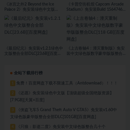
《冰宫之外2 Beyond the Ice
《卡普空街机馆 Capcom Arcade
Palace 2》免安装绿色中文版
Stadium》免安装Build 15647467
[23.6B][百度网盘]
绿色中文版[1.81 GB][百度网盘]
《最后纪元》免安装v1.2.1绿色中
《上古卷轴4：湮灭重制版》免安
文版整合全部DLC[23.6B][百度网
装中文绿色版数字豪华版版整合
盘]
DLC[118 GB][百度网盘]
全站下载排行榜
免费！百度网盘下载不限速工具（Antdownload）！！！
1
《还愿》免安装绿色中文版【顶级超级全国绝版资源】
2
[7.9GB][天翼+百度]
《侠盗飞车5 Grand Theft Auto V GTA5》免安装v1.60中
3
文绿色版豪华版整合全部DLC[101GB][百度网盘]
《只狼：影逝二度》免安装中文绿色版整合几十个
4