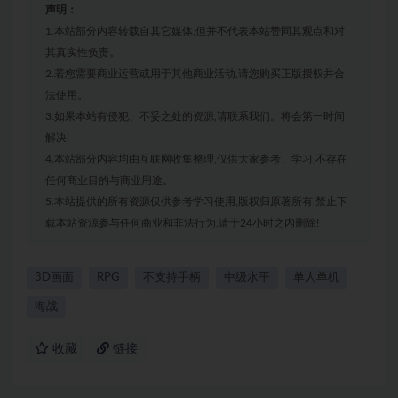
声明：
1.本站部分内容转载自其它媒体,但并不代表本站赞同其观点和对
其真实性负责。
2.若您需要商业运营或用于其他商业活动,请您购买正版授权并合
法使用。
3.如果本站有侵犯、不妥之处的资源,请联系我们。将会第一时间
解决!
4.本站部分内容均由互联网收集整理,仅供大家参考、学习,不存在
任何商业目的与商业用途。
5.本站提供的所有资源仅供参考学习使用,版权归原著所有,禁止下
载本站资源参与任何商业和非法行为,请于24小时之内删除!
3D画面
RPG
不支持手柄
中级水平
单人单机
海战
收藏
链接