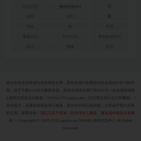
模拟经营
模拟经营SIM
球
生存
科幻
程
策略
索
经营
菜鸟入门
角色扮演
角色扮演RPG
解谜
选择
音乐
本站所有资源来源均来自网络分享，所有资源均免费提供给会员进行学习研究
用，请于下载24小时内删除资源，所有资源请勿用于商业行为！如有侵权请附
上版权证明发送至邮箱：2191677791@qq.com，经过查证我们会立即删除。
|
友情提示：适量游戏有益身心健康，请勿长时间沉迷游戏，注意保护视力并预
防近视，保重身体！
我们立足于香港，对全球华人服务，请未成年网友自觉离
开！
|
Copyright © 2009-2022 pgame.vip PGAME-游戏交流中心 All Rights
Reserved