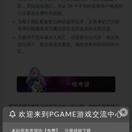
队，开始训练他们，并从 54 个不同的发展线中挑选他
们主要攻击属性和技能。
为每个团队配备数百种武器和法术，从简单的刀刃和
导弹到能施放末日魔法的古老而诡异的史前古器。
失败并不意味着永久死亡，但需要付出代价：每次有
战士倒下，都意味发生重伤、属性伤害和削弱你的小
队。
希望是被灾难毁灭的世界中的一线光明，幸好这些英雄们
×
欢迎来到PGAME游戏交流中心
满怀光明的信念。
作为这支看似松散的英雄战队的首领，你要挑战命运
本站所有资源均【免费】，注册就能下载