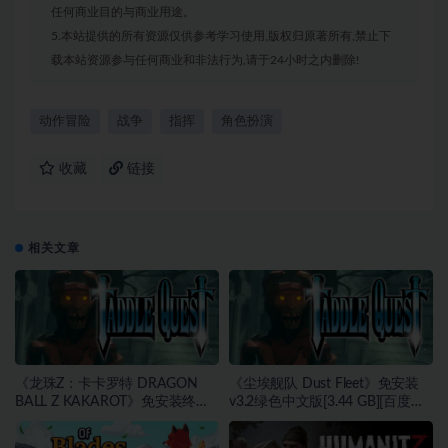
任何商业目的与商业用途。
5.本站提供的所有资源仅供参考学习使用,版权归原著所有,禁止下
载本站资源参与任何商业和非法行为,请于24小时之内删除!
动作冒险
战争
指挥
角色扮演
收藏
链接
相关文章
《龙珠Z：卡卡罗特 DRAGON
《尘埃舰队 Dust Fleet》免安装
BALL Z KAKAROT》免安装终极
v3.2绿色中文版[3.44 GB][百度网
版v2.02绿色中文版[46.97 GB][百
盘]
度网盘]