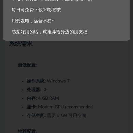
并有所作为。
每日可免费下载10款游戏
观察角色在战场上羁绊，通过 400 次的单独对话可以
用爱发电，运营不易~
让他们的关系得到改变。
记住：任何英雄都可以有所作为 – 但必须活着。
感觉好用的话，就推荐给身边的朋友吧
系统需求
最低配置:
操作系统:
Windows 7
处理器:
i3
内存:
4 GB RAM
显卡:
Modern GPU recommended
存储空间:
需要 5 GB 可用空间
推荐配置: