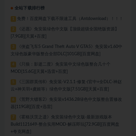
全站下载排行榜
免费！百度网盘下载不限速工具（Antdownload）！！！
1
《还愿》免安装绿色中文版【顶级超级全国绝版资源】
2
[7.9GB][天翼+百度]
《侠盗飞车5 Grand Theft Auto V GTA5》免安装v1.60中
3
文绿色版豪华版整合全部DLC[101GB][百度网盘]
《只狼：影逝二度》免安装中文绿色版整合几十个
4
MOD[15.6G][天翼+迅雷+百度]
《三国群英传8》免安装-V2.1.1-修复-(官中+全DLC-神赵
5
云+神关羽+虞姬等）绿色中文版[7.51GB][天翼+百度]
《荒野大镖客2》免安装v1436.28绿色中文版整合置修改
6
器[119GB][百度+迅雷]
《霍格沃茨之遗》免安装绿色中文版-最新游戏版本
7
Build1121649-整合实用MOD-解压即玩[72.9GB][百度网盘
+夸克网盘]