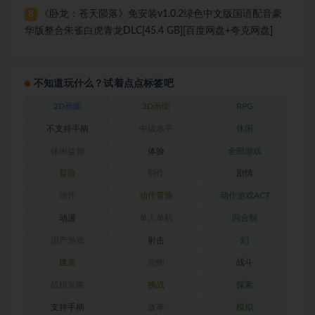
《卧龙：苍天陨落》免安装v1.0.2绿色中文版国语配音豪
8
华版整合朱雀白虎青龙DLC[45.4 GB][百度网盘+夸克网盘]
不知道玩什么？试着点点标签吧
2D画面
3D画面
RPG
不支持手柄
中级水平
休闲
休闲益智
体验
全部游戏
冒险
制作
剧情
动作
动作冒险
动作游戏ACT
动漫
单人单机
回合制
国产游戏
射击
幻
建造
恐怖
战斗
战棋策略
挑战
探索
支持手柄
故事
模拟