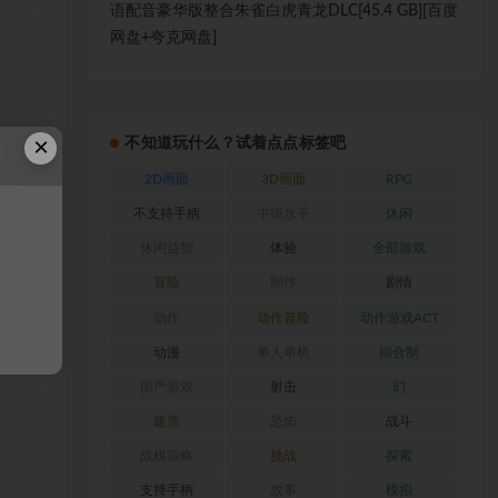
语配音豪华版整合朱雀白虎青龙DLC[45.4 GB][百度
网盘+夸克网盘]
×
不知道玩什么？试着点点标签吧
2D画面
3D画面
RPG
不支持手柄
中级水平
休闲
休闲益智
体验
全部游戏
冒险
制作
剧情
动作
动作冒险
动作游戏ACT
动漫
单人单机
回合制
国产游戏
射击
幻
建造
恐怖
战斗
战棋策略
挑战
探索
支持手柄
故事
模拟