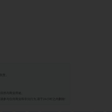
负责。
业目的与商业用途。
源参与任何商业和非法行为,请于24小时之内删除!