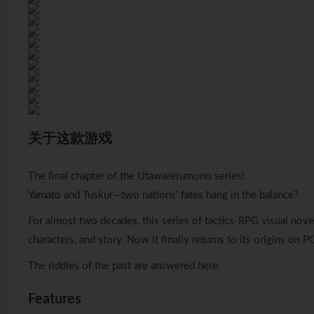
关于这款游戏
The final chapter of the Utawarerumono series!
Yamato and Tuskur—two nations’ fates hang in the balance?
For almost two decades, this series of tactics-RPG visual novel
characters, and story. Now it finally returns to its origins on P
The riddles of the past are answered here.
Features