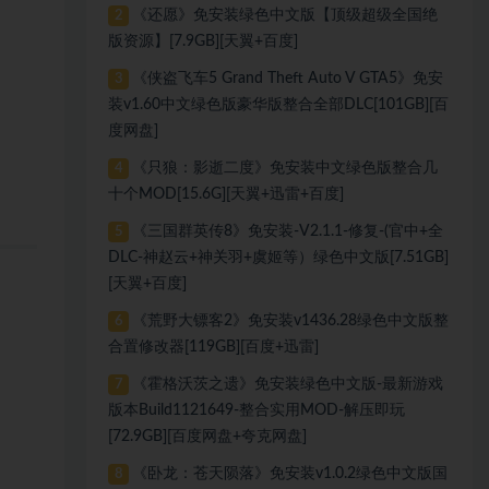
《还愿》免安装绿色中文版【顶级超级全国绝
2
版资源】[7.9GB][天翼+百度]
《侠盗飞车5 Grand Theft Auto V GTA5》免安
3
装v1.60中文绿色版豪华版整合全部DLC[101GB][百
度网盘]
《只狼：影逝二度》免安装中文绿色版整合几
4
十个MOD[15.6G][天翼+迅雷+百度]
《三国群英传8》免安装-V2.1.1-修复-(官中+全
5
DLC-神赵云+神关羽+虞姬等）绿色中文版[7.51GB]
[天翼+百度]
《荒野大镖客2》免安装v1436.28绿色中文版整
6
合置修改器[119GB][百度+迅雷]
《霍格沃茨之遗》免安装绿色中文版-最新游戏
7
版本Build1121649-整合实用MOD-解压即玩
[72.9GB][百度网盘+夸克网盘]
《卧龙：苍天陨落》免安装v1.0.2绿色中文版国
8