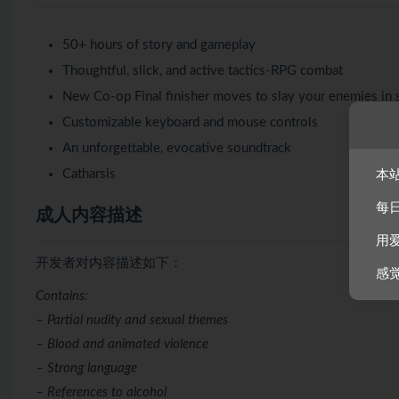
50+ hours of story and gameplay
Thoughtful, slick, and active tactics-RPG combat
New Co-op Final finisher moves to slay your enemies in 
Customizable keyboard and mouse controls
An unforgettable, evocative soundtrack
Catharsis
本
每
成人内容描述
用
开发者对内容描述如下：
感
Contains:
– Partial nudity and sexual themes
– Blood and animated violence
– Strong language
– References to alcohol