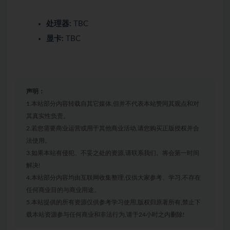
处理器:
TBC
显卡:
TBC
声明：
1.本站部分内容转载自其它媒体,但并不代表本站赞同其观点和对
其真实性负责。
2.若您需要商业运营或用于其他商业活动,请您购买正版授权并合
法使用。
3.如果本站有侵犯、不妥之处的资源,请联系我们。将会第一时间
解决!
4.本站部分内容均由互联网收集整理,仅供大家参考、学习,不存在
任何商业目的与商业用途。
5.本站提供的所有资源仅供参考学习使用,版权归原著所有,禁止下
载本站资源参与任何商业和非法行为,请于24小时之内删除!