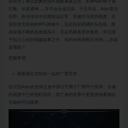
在经历了难以想象的漫长残酷暴政之后，邪神Adyr终于被
打败。但是诸神……并不会永远沉寂。千百年后，Adyr复活
在即。扮演传说中的黑暗远征军，穿越生与死的国度，在
这段史无前例的RPG体验中，见证跌宕磅礴的头目战，挑
战应接不暇的高难度战斗，见证风格各异的角色，并沉浸
于扣人心弦的细腻故事之中。你的传奇将昭示光明……亦或
是黑暗？
把握希望。
探索相互交织在一起的广袤世界
在讨伐Adyr的史诗之旅中穿行于两个广阔平行世界。生者
的国度中已经危机四伏，而亡者的世界中更是徘徊着难以
言喻的可怕噩梦。