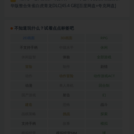
华版整合朱雀白虎青龙DLC[45.4 GB][百度网盘+夸克网盘]
不知道玩什么？试着点点标签吧
2D画面
3D画面
RPG
不支持手柄
中级水平
休闲
休闲益智
体验
全部游戏
冒险
制作
剧情
动作
动作冒险
动作游戏ACT
动漫
单人单机
回合制
国产游戏
射击
幻
建造
恐怖
战斗
战棋策略
挑战
探索
支持手柄
故事
模拟
模拟经营
模拟经营SIM
球