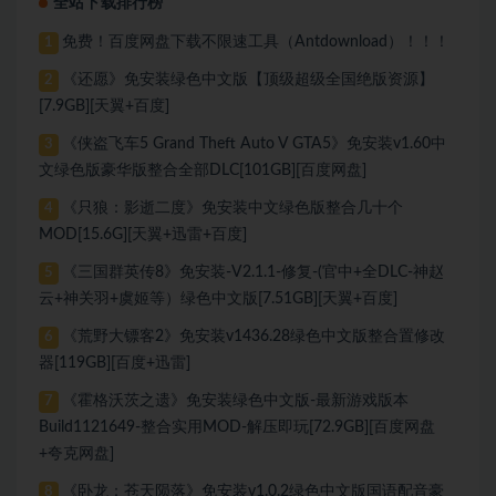
全站下载排行榜
免费！百度网盘下载不限速工具（Antdownload）！！！
1
《还愿》免安装绿色中文版【顶级超级全国绝版资源】
2
[7.9GB][天翼+百度]
《侠盗飞车5 Grand Theft Auto V GTA5》免安装v1.60中
3
文绿色版豪华版整合全部DLC[101GB][百度网盘]
《只狼：影逝二度》免安装中文绿色版整合几十个
4
MOD[15.6G][天翼+迅雷+百度]
《三国群英传8》免安装-V2.1.1-修复-(官中+全DLC-神赵
5
云+神关羽+虞姬等）绿色中文版[7.51GB][天翼+百度]
《荒野大镖客2》免安装v1436.28绿色中文版整合置修改
6
器[119GB][百度+迅雷]
《霍格沃茨之遗》免安装绿色中文版-最新游戏版本
7
Build1121649-整合实用MOD-解压即玩[72.9GB][百度网盘
+夸克网盘]
《卧龙：苍天陨落》免安装v1.0.2绿色中文版国语配音豪
8