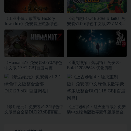
《工业小镇：放置版 Factory
《剑与尾巴 Of Blades & Tails》免
Town Idle》免安装正式版绿色中
安装v1.0.9绿色中文版[227 MB]
文版[171 MB][百度网盘]
[百度网盘]
《HumanitZ》免安装v0.907绿色
《通灵神探：落魂街》免安装-
中文版[17.52 GB][百度网盘]
Build.13039645-优化流程-
(STEAM官中)绿色中文版[6.03
GB][百度网盘]
《最后纪元》免安装v1.2.1绿色中
《上古卷轴4：湮灭重制版》免安
文版整合全部DLC[23.6B][百度网
装中文绿色版数字豪华版版整合
盘]
DLC[118 GB][百度网盘]