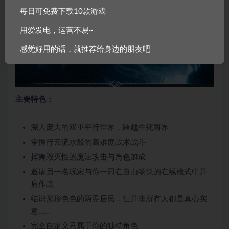
拥而至的地狱怪物，你才能够得到重返人世的机会。
每日可免费下载10款游戏
用爱发电，运营不易~
感觉好用的话，就推荐给身边的朋友吧
主要特色：
深入庞大的双重平行世界，跨越生死两界
掌握行云流水般的高难度战术战斗
挥舞毁灭性的魔法攻击与角色加成
邀请另一名玩家与你一同在自由畅快的在线模式中并
肩作战
结识形形色色的两界居民，但并非所有人都是真心实
意……
完全自定义只属于你的独特角色