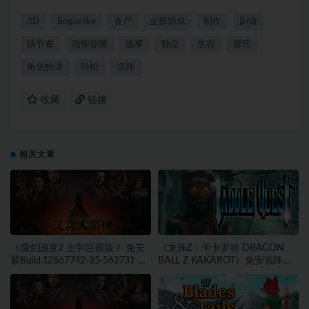
3D
Roguelike
丧尸
全部游戏
制作
剧情
快节奏
恐怖惊悚
故事
独立
生存
管理
角色扮演
轻松
选择
收藏
链接
相关文章
《腐烂国度2 主宰巨霸版 》免安
《龙珠Z：卡卡罗特 DRAGON
装Build.12867742-35-562731 整
BALL Z KAKAROT》免安装终极
合全部DLC绿色中文版[20.33 GB]
版v2.02绿色中文版[46.97 GB][百
[百度网盘]
度网盘]