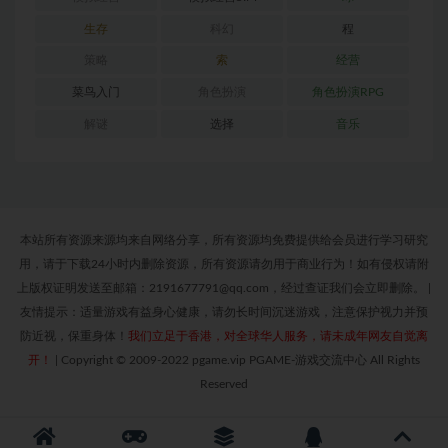
生存
科幻
程
策略
索
经营
菜鸟入门
角色扮演
角色扮演RPG
解谜
选择
音乐
本站所有资源来源均来自网络分享，所有资源均免费提供给会员进行学习研究
用，请于下载24小时内删除资源，所有资源请勿用于商业行为！如有侵权请附
上版权证明发送至邮箱：2191677791@qq.com，经过查证我们会立即删除。
|
友情提示：适量游戏有益身心健康，请勿长时间沉迷游戏，注意保护视力并预
防近视，保重身体！
我们立足于香港，对全球华人服务，请未成年网友自觉离
开！
|
Copyright © 2009-2022 pgame.vip PGAME-游戏交流中心 All Rights
Reserved