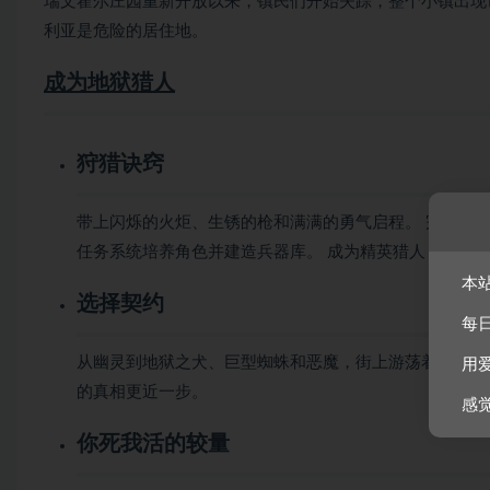
瑞文霍尔庄园重新开放以来，镇民们开始失踪，整个小镇出现诡
利亚是危险的居住地。
成为地狱猎人
狩猎诀窍
带上闪烁的火炬、生锈的枪和满满的勇气启程。 完成任
任务系统培养角色并建造兵器库。 成为精英猎人，实现
本
选择契约
每
从幽灵到地狱之犬、巨型蜘蛛和恶魔，街上游荡着各种各
用
的真相更近一步。
感
你死我活的较量