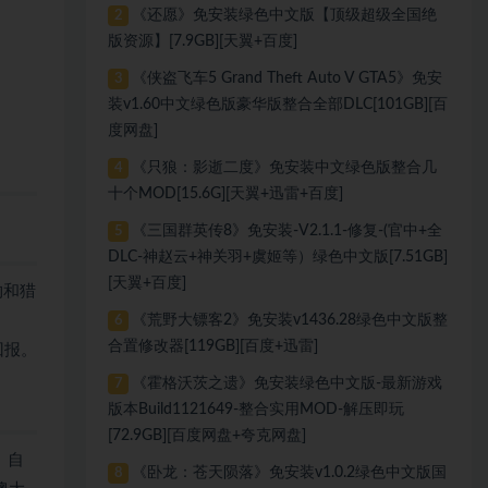
《还愿》免安装绿色中文版【顶级超级全国绝
2
版资源】[7.9GB][天翼+百度]
《侠盗飞车5 Grand Theft Auto V GTA5》免安
3
装v1.60中文绿色版豪华版整合全部DLC[101GB][百
度网盘]
《只狼：影逝二度》免安装中文绿色版整合几
4
十个MOD[15.6G][天翼+迅雷+百度]
《三国群英传8》免安装-V2.1.1-修复-(官中+全
5
DLC-神赵云+神关羽+虞姬等）绿色中文版[7.51GB]
[天翼+百度]
物和猎
《荒野大镖客2》免安装v1436.28绿色中文版整
6
合置修改器[119GB][百度+迅雷]
回报。
《霍格沃茨之遗》免安装绿色中文版-最新游戏
7
版本Build1121649-整合实用MOD-解压即玩
[72.9GB][百度网盘+夸克网盘]
 自
《卧龙：苍天陨落》免安装v1.0.2绿色中文版国
8