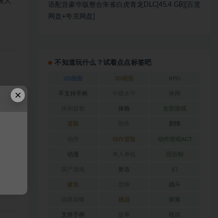
澳大
语配音豪华版整合朱雀白虎青龙DLC[45.4 GB][百度
网盘+夸克网盘]
不知道玩什么？试着点点标签吧
2D画面
3D画面
RPG
×
不支持手柄
中级水平
休闲
戏和
休闲益智
体验
全部游戏
冒险
制作
剧情
动作
动作冒险
动作游戏ACT
动漫
单人单机
回合制
开黑暗
国产游戏
射击
幻
建造
恐怖
战斗
战棋策略
挑战
探索
支持手柄
故事
模拟