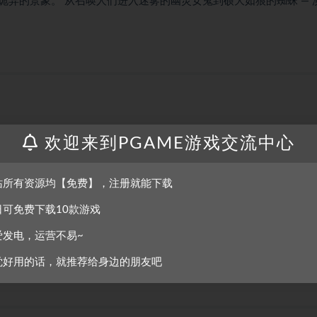
异的景象。 从召唤人们进入迷雾的幽灵女鬼到硕大如狼的蜘蛛 — 
欢迎来到PGAME游戏交流中心
务以培养技能并进一步了解夜间出没的怪物。 运用详尽的角色扮演游
复仇。
站所有资源均【免费】，注册就能下载
日可免费下载10款游戏
样的怪物。 签订契约的顺序由你决定，但是每杀死一个怪兽就离揭
爱发电，运营不易~
觉好用的话，就推荐给身边的朋友吧