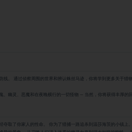
防线。 通过侦察周围的世界和辨认蛛丝马迹，你将学到更多关于猎
鬼、幽灵、恶魔和在夜晚横行的一切怪物 — 当然，你将获得丰厚的
经夺取了你家人的性命。 你为了猎捕一路追杀到温莎海茨的小镇上。