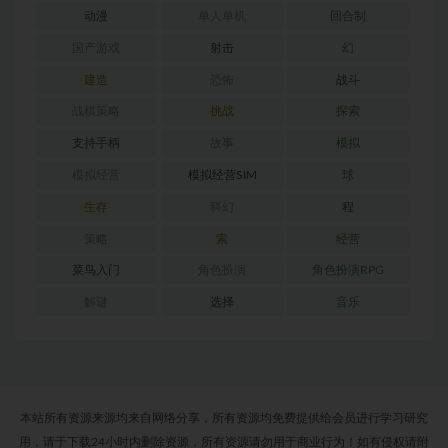
动漫
单人单机
回合制
国产游戏
射击
幻
建造
恐怖
战斗
战棋策略
挑战
探索
支持手柄
故事
模拟
模拟经营
模拟经营SIM
球
生存
科幻
程
策略
索
经营
菜鸟入门
角色扮演
角色扮演RPG
解谜
选择
音乐
本站所有资源来源均来自网络分享，所有资源均免费提供给会员进行学习研究
用，请于下载24小时内删除资源，所有资源请勿用于商业行为！如有侵权请附