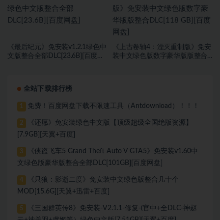
《最后纪元》免安装v1.2.1绿色中
《上古卷轴4：湮灭重制版》免安
文版整合全部DLC[23.6B][百度网
装中文绿色版数字豪华版版整合
盘]
DLC[118 GB][百度网盘]
全站下载排行榜
免费！百度网盘下载不限速工具（Antdownload）！！！
1
《还愿》免安装绿色中文版【顶级超级全国绝版资源】
2
[7.9GB][天翼+百度]
《侠盗飞车5 Grand Theft Auto V GTA5》免安装v1.60中
3
文绿色版豪华版整合全部DLC[101GB][百度网盘]
《只狼：影逝二度》免安装中文绿色版整合几十个
4
MOD[15.6G][天翼+迅雷+百度]
《三国群英传8》免安装-V2.1.1-修复-(官中+全DLC-神赵
5