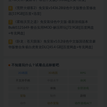
云+神关羽+虞姬等）绿色中文版[7.51GB][天翼+百度]
《荒野大镖客2》免安装v1436.28绿色中文版整合置修改
6
器[119GB][百度+迅雷]
《霍格沃茨之遗》免安装绿色中文版-最新游戏版本
7
Build1121649-整合实用MOD-解压即玩[72.9GB][百度网盘
+夸克网盘]
《卧龙：苍天陨落》免安装v1.0.2绿色中文版国语配音豪
8
华版整合朱雀白虎青龙DLC[45.4 GB][百度网盘+夸克网盘]
不知道玩什么？试着点点标签吧
2D画面
3D画面
RPG
不支持手柄
中级水平
休闲
休闲益智
体验
全部游戏
冒险
制作
剧情
动作
动作冒险
动作游戏ACT