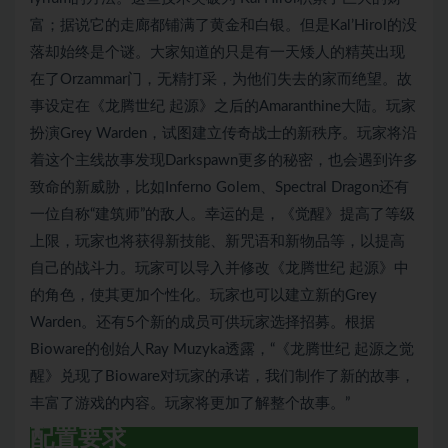
富；据说它的走廊都铺满了黄金和白银。但是Kal’Hirol的没
落却始终是个谜。大家知道的只是有一天矮人的精英出现
在了Orzammar门，无精打采，为他们失去的家而绝望。故
事设定在《龙腾世纪 起源》之后的Amaranthine大陆。玩家
扮演Grey Warden，试图建立传奇战士的新秩序。玩家将沿
着这个主线故事发现Darkspawn更多的秘密，也会遇到许多
致命的新威胁，比如Inferno Golem、Spectral Dragon还有
一位自称“建筑师”的敌人。幸运的是，《觉醒》提高了等级
上限，玩家也将获得新技能、新咒语和新物品等，以提高
自己的战斗力。玩家可以导入并修改《龙腾世纪 起源》中
的角色，使其更加个性化。玩家也可以建立新的Grey
Warden。还有5个新的成员可供玩家选择招募。根据
Bioware的创始人Ray Muzyka透露，“《龙腾世纪 起源之觉
醒》兑现了Bioware对玩家的承诺，我们制作了新的故事，
丰富了游戏的内容。玩家将更加了解整个故事。”
配置要求