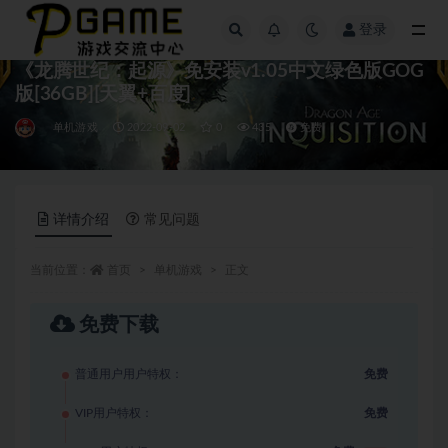
登录
全部
《龙腾世纪：起源》免安装v1.05中文绿色版GOG
版[36GB][天翼+百度]
单机游戏
2022-09-02
0
435
免费
详情介绍
常见问题
当前位置：
首页
单机游戏
正文
免费下载
普通用户用户特权：
免费
VIP用户特权：
免费