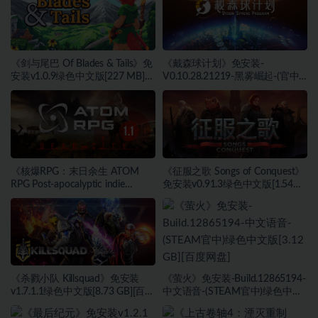
《剑与尾巴 Of Blades & Tails》免
《戴森球计划》免安装-
安装v1.0.9绿色中文版[227 MB]
V0.10.28.21219-黑雾崛起-(官中)
[百度网盘]
绿色中文版[4.31 GB][百度网盘]
《核爆RPG：末日余生 ATOM
《征服之歌 Songs of Conquest》
RPG Post-apocalyptic indie
免安装v0.91.3绿色中文版[1.54
game》免安装v1.190绿色中文版
GB][百度网盘]
[5.59 GB][百度网盘]
《杀戮小队 Killsquad》免安装
《萤火》免安装-Build.12865194-
v1.7.1.1绿色中文版[8.73 GB][百度
中文语音-(STEAM官中)绿色中文
网盘]
版[3.12 GB][百度网盘]