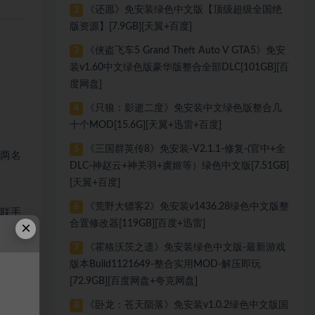
《还愿》免安装绿色中文版【顶级超级全国绝
2
版资源】[7.9GB][天翼+百度]
《侠盗飞车5 Grand Theft Auto V GTA5》免安
3
装v1.60中文绿色版豪华版整合全部DLC[101GB][百
度网盘]
《只狼：影逝二度》免安装中文绿色版整合几
4
十个MOD[15.6G][天翼+迅雷+百度]
《三国群英传8》免安装-V2.1.1-修复-(官中+全
5
演两名
DLC-神赵云+神关羽+虞姬等）绿色中文版[7.51GB]
[天翼+百度]
《荒野大镖客2》免安装v1436.28绿色中文版整
6
须联手
合置修改器[119GB][百度+迅雷]
×
《霍格沃茨之遗》免安装绿色中文版-最新游戏
7
版本Build1121649-整合实用MOD-解压即玩
[72.9GB][百度网盘+夸克网盘]
《卧龙：苍天陨落》免安装v1.0.2绿色中文版国
8