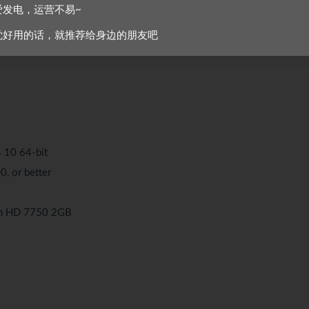
爱发电，运营不易~
问：裸露或色情内容, 频繁出现暴力或血腥, 常见成人内容
觉好用的话，就推荐给身边的朋友吧
 10 64-bit
, or better
n HD 7750 2GB