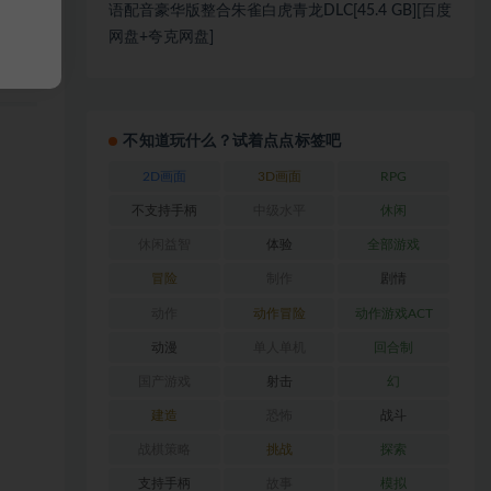
语配音豪华版整合朱雀白虎青龙DLC[45.4 GB][百度
网盘+夸克网盘]
不知道玩什么？试着点点标签吧
2D画面
3D画面
RPG
不支持手柄
中级水平
休闲
休闲益智
体验
全部游戏
冒险
制作
剧情
动作
动作冒险
动作游戏ACT
动漫
单人单机
回合制
国产游戏
射击
幻
建造
恐怖
战斗
战棋策略
挑战
探索
支持手柄
故事
模拟