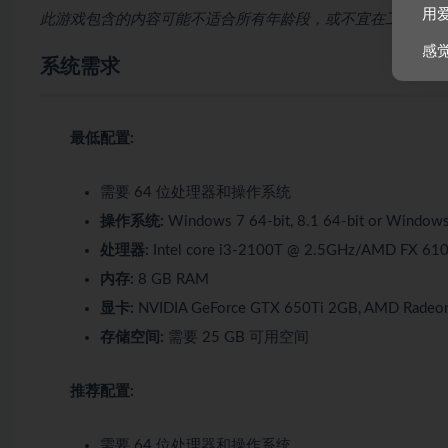
用
此游戏包含的内容可能不适合所有年龄段，或不宜在工作期间访
感
系统需求
最低配置:
需要 64 位处理器和操作系统
操作系统:
Windows 7 64-bit, 8.1 64-bit or Windows
处理器:
Intel core i3-2100T @ 2.5GHz/AMD FX 6100
内存:
8 GB RAM
显卡:
NVIDIA GeForce GTX 650Ti 2GB, AMD Radeo
存储空间:
需要 25 GB 可用空间
推荐配置:
需要 64 位处理器和操作系统