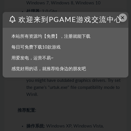
Windows 7, Windows 8, Windows 10
处理器:
2.0 Ghz
×
欢迎来到PGAME游戏交流中心
内存:
2 GB RAM
显卡:
OpenGL 2.0 compatible video card with
256 MB
本站所有资源均【免费】，注册就能下载
存储空间:
需要 600 MB 可用空间
每日可免费下载10款游戏
附注事项:
Note 1. Older Intel Integrated graphics
用爱发电，运营不易~
(3000 and older) running in Windows 10 won’t
run this game. Windows 7 works however. Note
感觉好用的话，就推荐给身边的朋友吧
2: If you experience a crash during game start up,
you might have outdated graphics drivers. Try set
the game’s "urtuk.exe" file compatibility mode to
Win8.
推荐配置:
操作系统:
Windows XP, Windows Vista,