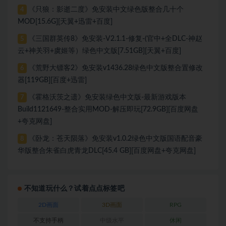
《只狼：影逝二度》免安装中文绿色版整合几十个
4
MOD[15.6G][天翼+迅雷+百度]
《三国群英传8》免安装-V2.1.1-修复-(官中+全DLC-神赵
5
云+神关羽+虞姬等）绿色中文版[7.51GB][天翼+百度]
《荒野大镖客2》免安装v1436.28绿色中文版整合置修改
6
器[119GB][百度+迅雷]
《霍格沃茨之遗》免安装绿色中文版-最新游戏版本
7
Build1121649-整合实用MOD-解压即玩[72.9GB][百度网盘
+夸克网盘]
《卧龙：苍天陨落》免安装v1.0.2绿色中文版国语配音豪
8
华版整合朱雀白虎青龙DLC[45.4 GB][百度网盘+夸克网盘]
不知道玩什么？试着点点标签吧
2D画面
3D画面
RPG
不支持手柄
中级水平
休闲