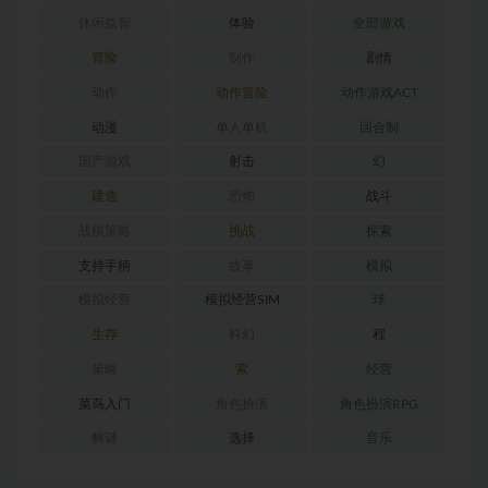
休闲益智
体验
全部游戏
冒险
制作
剧情
动作
动作冒险
动作游戏ACT
动漫
单人单机
回合制
国产游戏
射击
幻
建造
恐怖
战斗
战棋策略
挑战
探索
支持手柄
故事
模拟
模拟经营
模拟经营SIM
球
生存
科幻
程
策略
索
经营
菜鸟入门
角色扮演
角色扮演RPG
解谜
选择
音乐