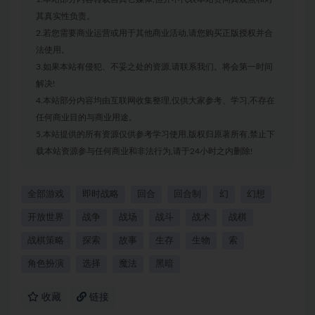
其真实性负责。
2.若您需要商业运营或用于其他商业活动,请您购买正版授权并合
法使用。
3.如果本站有侵犯、不妥之处的资源,请联系我们。将会第一时间
解决!
4.本站部分内容均由互联网收集整理,仅供大家参考、学习,不存在
任何商业目的与商业用途。
5.本站提供的所有资源仅供参考学习使用,版权归原著所有,禁止下
载本站资源参与任何商业和非法行为,请于24小时之内删除!
全部游戏
即时战略
回合
回合制
幻
幻想
开放世界
战争
战场
战斗
战术
战棋
战棋策略
探索
故事
生存
生物
索
角色扮演
选择
魔法
黑暗
收藏
链接