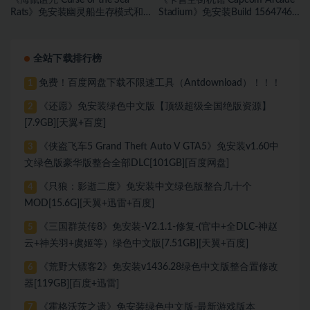
《海鼠诅咒 Curse of the Sea
《卡普空街机馆 Capcom Arcade
Rats》免安装幽灵船生存模式和
Stadium》免安装Build 15647467
海盗旗休闲模式绿色中文版[17.59
绿色中文版[1.81 GB][百度网盘]
GB][百度网盘]
全站下载排行榜
免费！百度网盘下载不限速工具（Antdownload）！！！
1
《还愿》免安装绿色中文版【顶级超级全国绝版资源】
2
[7.9GB][天翼+百度]
《侠盗飞车5 Grand Theft Auto V GTA5》免安装v1.60中
3
文绿色版豪华版整合全部DLC[101GB][百度网盘]
《只狼：影逝二度》免安装中文绿色版整合几十个
4
MOD[15.6G][天翼+迅雷+百度]
《三国群英传8》免安装-V2.1.1-修复-(官中+全DLC-神赵
5
云+神关羽+虞姬等）绿色中文版[7.51GB][天翼+百度]
《荒野大镖客2》免安装v1436.28绿色中文版整合置修改
6
器[119GB][百度+迅雷]
《霍格沃茨之遗》免安装绿色中文版-最新游戏版本
7