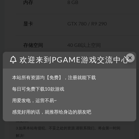
内存
8 GB
显卡
GTX 780 / R9 290
存储空间
40 GB以上空间
×
欢迎来到PGAME游戏交流中心
本站所有资源均【免费】，注册就能下载
每日可免费下载10款游戏
声明：
1.本站部分内容转载自其它媒体,但并不代表本站赞同其观点和对
用爱发电，运营不易~
其真实性负责。
感觉好用的话，就推荐给身边的朋友吧
2.若您需要商业运营或用于其他商业活动,请您购买正版授权并合
法使用。
3.如果本站有侵犯、不妥之处的资源,请联系我们。将会第一时间
解决!