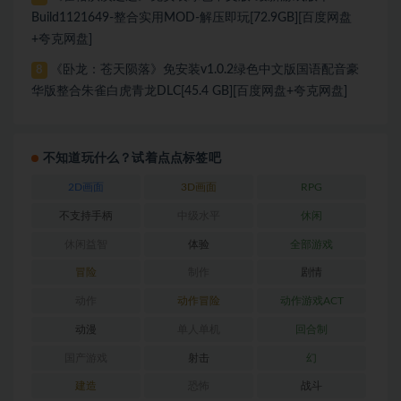
Build1121649-整合实用MOD-解压即玩[72.9GB][百度网盘
+夸克网盘]
《卧龙：苍天陨落》免安装v1.0.2绿色中文版国语配音豪
8
华版整合朱雀白虎青龙DLC[45.4 GB][百度网盘+夸克网盘]
不知道玩什么？试着点点标签吧
2D画面
3D画面
RPG
不支持手柄
中级水平
休闲
休闲益智
体验
全部游戏
冒险
制作
剧情
动作
动作冒险
动作游戏ACT
动漫
单人单机
回合制
国产游戏
射击
幻
建造
恐怖
战斗