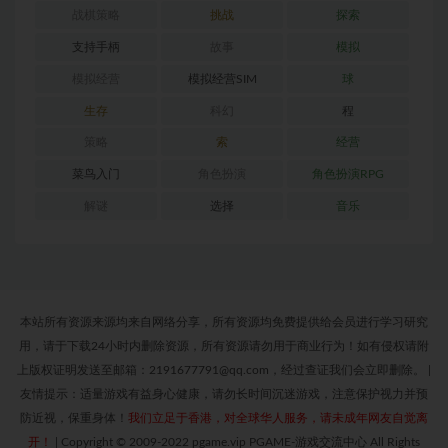
战棋策略
挑战
探索
支持手柄
故事
模拟
模拟经营
模拟经营SIM
球
生存
科幻
程
策略
索
经营
菜鸟入门
角色扮演
角色扮演RPG
解谜
选择
音乐
本站所有资源来源均来自网络分享，所有资源均免费提供给会员进行学习研究
用，请于下载24小时内删除资源，所有资源请勿用于商业行为！如有侵权请附
上版权证明发送至邮箱：2191677791@qq.com，经过查证我们会立即删除。
|
友情提示：适量游戏有益身心健康，请勿长时间沉迷游戏，注意保护视力并预
防近视，保重身体！
我们立足于香港，对全球华人服务，请未成年网友自觉离
开！
|
Copyright © 2009-2022 pgame.vip PGAME-游戏交流中心 All Rights