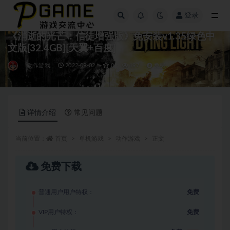
登录
全部
《消逝的光芒：信徒增强版》免安装v1.35绿色中
文版[32.4GB][天翼+百度]
动作游戏
2022-09-02
0
197
免费
详情介绍
常见问题
当前位置：
首页
单机游戏
动作游戏
正文
免费下载
普通用户用户特权：
免费
VIP用户特权：
免费