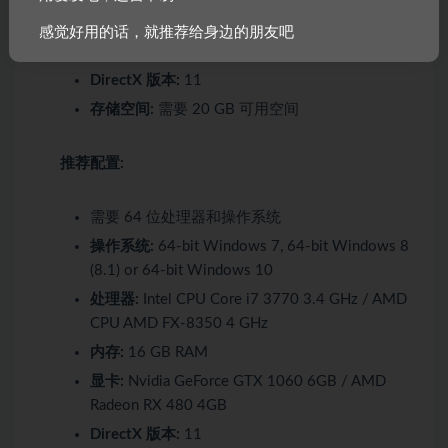
显卡:
Nvidia GeForce GTX 770 2GB / AMD
感觉好用的话，就推荐给身边的朋友吧
Radeon R9 280 3GB
DirectX 版本:
11
存储空间:
需要 20 GB 可用空间
推荐配置:
需要 64 位处理器和操作系统
操作系统:
64-bit Windows 7, 64-bit Windows 8
(8.1) or 64-bit Windows 10
处理器:
Intel CPU Core i7 3770 3.4 GHz / AMD
CPU AMD FX-8350 4 GHz
内存:
16 GB RAM
显卡:
Nvidia GeForce GTX 1060 6GB / AMD
Radeon RX 480 4GB
DirectX 版本:
11