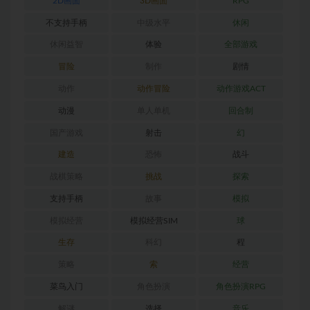
2D画面
3D画面
RPG
不支持手柄
中级水平
休闲
休闲益智
体验
全部游戏
冒险
制作
剧情
动作
动作冒险
动作游戏ACT
动漫
单人单机
回合制
国产游戏
射击
幻
建造
恐怖
战斗
战棋策略
挑战
探索
支持手柄
故事
模拟
模拟经营
模拟经营SIM
球
生存
科幻
程
策略
索
经营
菜鸟入门
角色扮演
角色扮演RPG
解谜
选择
音乐