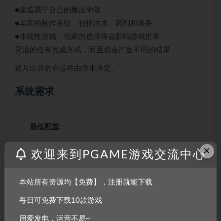
●建造属于自己的魔法学院
●丰富的制作系统，包括法术、药剂和装备
●非线性游戏，玩家的选择将会影响游戏世界
灵活的任务完成方式，而且也会产生不同的结果
这片山谷的命运将由你来决定。
系统需求
最低配置:
×
欢迎来到PGAME游戏交流中心
需要 64 位处理器和操作系统
操作系统:
64-bit Windows 7, 64-bit Windows 8
(8.1) or 64-bit Windows 10
本站所有资源均【免费】，注册就能下载
处理器:
Intel CPU Core i5-2500K 3.3GHz / AMD
每日可免费下载10款游戏
CPU Phenom II X4 940
用爱发电，运营不易~
内存:
8 GB RAM