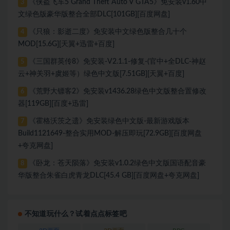
《侠盗飞车5 Grand Theft Auto V GTA5》免安装v1.60中
3
文绿色版豪华版整合全部DLC[101GB][百度网盘]
《只狼：影逝二度》免安装中文绿色版整合几十个
4
MOD[15.6G][天翼+迅雷+百度]
《三国群英传8》免安装-V2.1.1-修复-(官中+全DLC-神赵
5
云+神关羽+虞姬等）绿色中文版[7.51GB][天翼+百度]
《荒野大镖客2》免安装v1436.28绿色中文版整合置修改
6
器[119GB][百度+迅雷]
《霍格沃茨之遗》免安装绿色中文版-最新游戏版本
7
Build1121649-整合实用MOD-解压即玩[72.9GB][百度网盘
+夸克网盘]
《卧龙：苍天陨落》免安装v1.0.2绿色中文版国语配音豪
8
华版整合朱雀白虎青龙DLC[45.4 GB][百度网盘+夸克网盘]
不知道玩什么？试着点点标签吧