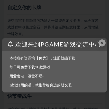
自定义你的卡牌
虚空穹牢中最独特的功能之一是能自定义卡牌。你会在游
戏过程中收集虚空石，并将其镶嵌到任意牌里，从而增强
卡牌效果。
×
以最简单的「劈砍」为例，它将造成5点伤害。镶嵌上黄色
欢迎来到PGAME游戏交流中心
虚空石后，打出这张牌还能获得4点格挡。或镶嵌蓝色虚空
石，这张牌就能“抽一张牌。丢弃一张牌”。有无数的组合待
本站所有资源均【免费】，注册就能下载
你尝试，而这些交互是游玩之乐和学习的一部分。
每日可免费下载10款游戏
但这还不是全部！所有的牌都能升级！每张卡牌都有独特
用爱发电，运营不易~
的升级版（这并不总是仅提升数值！）。结合升级和虚空
石，你能把任何不起眼的牌变成你打牌策略的中流砥柱。
感觉好用的话，就推荐给身边的朋友吧
快节奏战斗