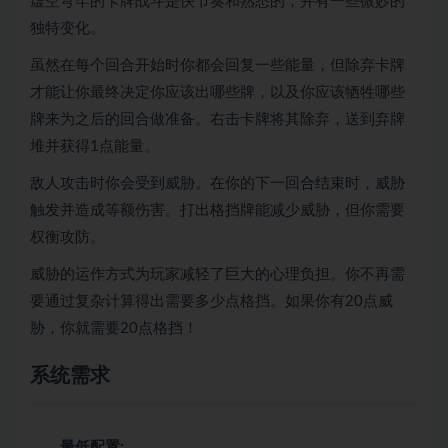
虚空穹牢的卡牌战斗是快节奏和熟悉的，并有一些微妙的
独特变化。
虽然在每个回合开始时你都会回复一些能量，但除弃卡牌
才能让你最终决定你应该出哪些牌，以及你应该牺牲哪些
牌来为之后的回合做准备。右击卡牌将其除弃，送到弃牌
堆并获得1点能量。
敌人攻击时你会受到威胁。在你的下一回合结束时，威胁
触发并造成等额伤害。打出格挡牌能减少威胁，但你需要
权衡攻防。
威胁的运作方式为玩家减轻了巨大的心理负担。你不再需
要通过复杂计算得出需要多少点格挡。如果你有20点威
胁，你就需要20点格挡！
系统需求
最低配置: