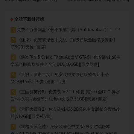
全站下载排行榜
免费！百度网盘下载不限速工具（Antdownload）！！！
1
《还愿》免安装绿色中文版【顶级超级全国绝版资源】
2
[7.9GB][天翼+百度]
《侠盗飞车5 Grand Theft Auto V GTA5》免安装v1.60中
3
文绿色版豪华版整合全部DLC[101GB][百度网盘]
《只狼：影逝二度》免安装中文绿色版整合几十个
4
MOD[15.6G][天翼+迅雷+百度]
《三国群英传8》免安装-V2.1.1-修复-(官中+全DLC-神赵
5
云+神关羽+虞姬等）绿色中文版[7.51GB][天翼+百度]
《荒野大镖客2》免安装v1436.28绿色中文版整合置修改
6
器[119GB][百度+迅雷]
《霍格沃茨之遗》免安装绿色中文版-最新游戏版本
7
Build1121649-整合实用MOD-解压即玩[72.9GB][百度网盘