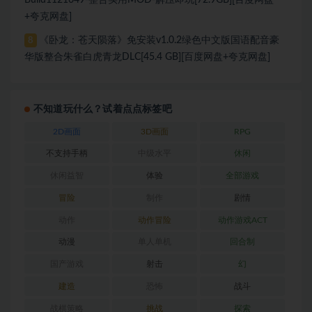
+夸克网盘]
《卧龙：苍天陨落》免安装v1.0.2绿色中文版国语配音豪
8
华版整合朱雀白虎青龙DLC[45.4 GB][百度网盘+夸克网盘]
不知道玩什么？试着点点标签吧
2D画面
3D画面
RPG
不支持手柄
中级水平
休闲
休闲益智
体验
全部游戏
冒险
制作
剧情
动作
动作冒险
动作游戏ACT
动漫
单人单机
回合制
国产游戏
射击
幻
建造
恐怖
战斗
战棋策略
挑战
探索