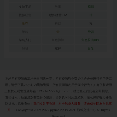
支持手柄
故事
模拟
模拟经营
模拟经营SIM
球
生存
科幻
程
策略
索
经营
菜鸟入门
角色扮演
角色扮演RPG
解谜
选择
音乐
本站所有资源来源均来自网络分享，所有资源均免费提供给会员进行学习研究
用，请于下载24小时内删除资源，所有资源请勿用于商业行为！如有侵权请附
上版权证明发送至邮箱：2191677791@qq.com，经过查证我们会立即删除。
|
友情提示：适量游戏有益身心健康，请勿长时间沉迷游戏，注意保护视力并预
防近视，保重身体！
我们立足于香港，对全球华人服务，请未成年网友自觉离
开！
|
Copyright © 2009-2022 pgame.vip PGAME-游戏交流中心 All Rights
Reserved