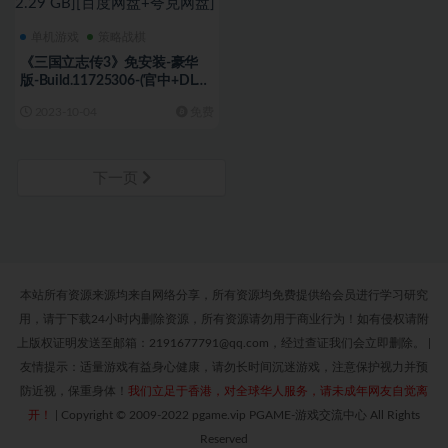
单机游戏
策略战棋
《三国立志传3》免安装-豪华
版-Build.11725306-(官中+DLC
资料片曹操传)-战旗绿色中文版
2023-10-04
免费
[2.29 GB][百度网盘+夸克网盘]
下一页
本站所有资源来源均来自网络分享，所有资源均免费提供给会员进行学习研究
用，请于下载24小时内删除资源，所有资源请勿用于商业行为！如有侵权请附
上版权证明发送至邮箱：2191677791@qq.com，经过查证我们会立即删除。
|
友情提示：适量游戏有益身心健康，请勿长时间沉迷游戏，注意保护视力并预
防近视，保重身体！
我们立足于香港，对全球华人服务，请未成年网友自觉离
开！
|
Copyright © 2009-2022 pgame.vip PGAME-游戏交流中心 All Rights
Reserved