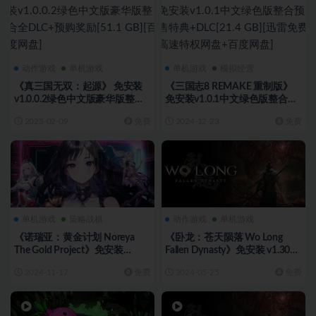
动作游戏
单机游戏
单机游戏
模拟经营
《真三国无双：起源》 免安装
《三国志8 REMAKE 重制版》
v1.0.0.2绿色中文版豪华版整合
免安装v1.0.1中文绿色版整合预
全DLC+预购奖励[51.1 GB][百度
售特典+DLC[21.4 GB][迅雷免费
2025-02-09
免费
2024-12-23
免费
网盘]
高速特权网盘+百度网盘]
单机游戏
策略战棋
动作游戏
单机游戏
《诺瑞亚：黄金计划 Noreya
《卧龙：苍天陨落 Wo Long
The Gold Project》免安装
Fallen Dynasty》免安装 v1.304
v1.0.01绿色中文版[1.01 GB][百
版整合全部DLC 绿色中文版
2024-11-17
免费
2024-05-25
免费
度网盘]
[59.6 GB][百度网盘]