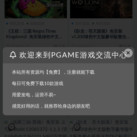
单机游戏
策略战棋
动作游戏
单机游戏
《王权：三国 Reigns Three
《卧龙：苍天陨落》免安装
Kingdoms》免安装绿色中文版
v1.300绿色中文版豪华版整合最
[285 MB][百度网盘]
新大型DLC风起荆襄[53.9 GB]
2024-05-20
免费
2024-03-12
免费
[百度网盘]
×
欢迎来到PGAME游戏交流中心
本站所有资源均【免费】，注册就能下载
每日可免费下载10款游戏
单机游戏
策略战棋
单机游戏
策略战棋
用爱发电，运营不易~
《三国志-群雄涿鹿》免安装-
《三国真龙传》免安装-
Build.12145074-(STEAM官中
Build.12635430-2.2-(官中+安
感觉好用的话，就推荐给身边的朋友吧
+DLC)绿色中文版[241 MB][百度
卓)绿色中文版[487 MB][百度网
2024-02-29
免费
2024-02-16
免费
网盘]
盘]