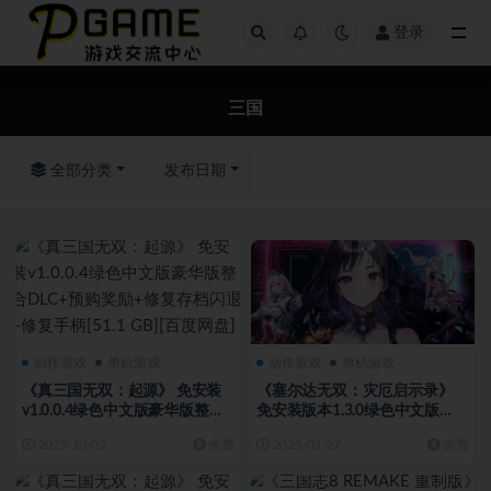
登录
全部
三国
全部分类
发布日期
动作游戏
单机游戏
动作游戏
单机游戏
《真三国无双：起源》 免安装
《塞尔达无双：灾厄启示录》
v1.0.0.4绿色中文版豪华版整合
免安装版本1.3.0绿色中文版
DLC+预购奖励+修复存档闪退
[13.5 GB][百度网盘+迅雷网盘]
2025-10-02
免费
2025-03-27
免费
+修复手柄[51.1 GB][百度网盘]