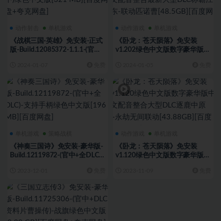
动作射击
单机游戏
动作游戏
单机游戏
《战棋三国·英雄》免安装-正式
《卧龙：苍天陨落》免安装
版-Build.12085372-1.1.1-(官中)
v1.202绿色中文版数字豪华版中
绿色中文版[321 MB][百度网盘
文配音整合最新大型DLC称霸江
2024-01-07
免费
2024-01-05
免费
+夸克网盘]
东-联动匹诺曹[48.5GB][百度网
盘]
单机游戏
策略战棋
动作游戏
单机游戏
《神奏三国诗》免安装-豪华版-
《卧龙：苍天陨落》免安装
Build.12119872-(官中+全DLC)-
v1.120绿色中文版数字豪华版中
支持手柄绿色中文版[196 MB]
文配音整合大型DLC逐鹿中原
2023-12-01
免费
2023-11-09
免费
[百度网盘]
+永劫无间联动[43.88GB][百度
网盘+夸克网盘]