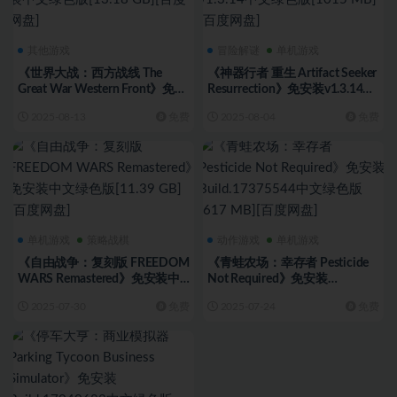
其他游戏
冒险解谜
单机游戏
《世界大战：西方战线 The
《神器行者 重生 Artifact Seeker
Great War Western Front》免安
Resurrection》免安装v1.3.14中
装中文绿色版[13.18 GB][百度网
文绿色版[1015 MB][百度网盘]
2025-08-13
免费
2025-08-04
免费
盘]
单机游戏
策略战棋
动作游戏
单机游戏
《自由战争：复刻版 FREEDOM
《青蛙农场：幸存者 Pesticide
WARS Remastered》免安装中
Not Required》免安装
文绿色版[11.39 GB][百度网盘]
Build.17375544中文绿色版[617
2025-07-30
免费
2025-07-24
免费
MB][百度网盘]