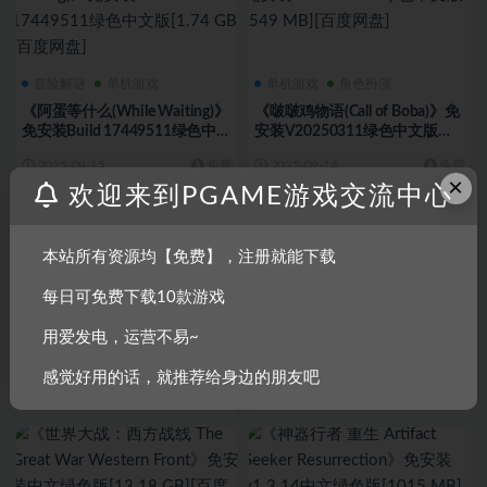
冒险解谜
单机游戏
单机游戏
角色扮演
《阿蛋等什么(While Waiting)》
《啵啵鸡物语(Call of Boba)》免
免安装Build 17449511绿色中文
安装V20250311绿色中文版
版[1.74 GB][百度网盘]
[549 MB][百度网盘]
2025-09-15
免费
2025-09-14
免费
×
欢迎来到PGAME游戏交流中心
本站所有资源均【免费】，注册就能下载
每日可免费下载10款游戏
冒险解谜
单机游戏
休闲益智
单机游戏
用爱发电，运营不易~
《惊心留宿 The Inn Sanity》免
《东方夜雀食堂》免安装v4.2.0f
安装绿色中文版[24.8 GB][百度
中文绿色版[2.2 GB][百度网盘]
感觉好用的话，就推荐给身边的朋友吧
网盘]
2025-08-31
免费
2025-08-23
免费