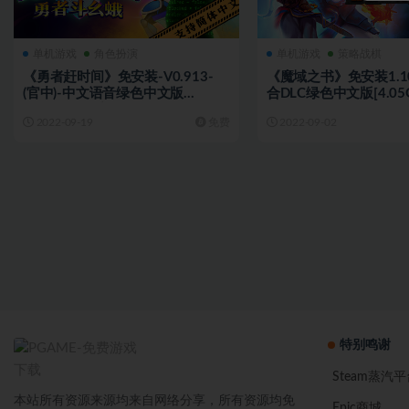
单机游戏
角色扮演
单机游戏
策略战棋
《勇者赶时间》免安装-V0.913-
《魔域之书》免安装1.10
(官中)-中文语音绿色中文版
合DLC绿色中文版[4.05
[328MB][百度网盘]
盘]
2022-09-19
免费
2022-09-02
特别鸣谢
Steam蒸汽平
本站所有资源来源均来自网络分享，所有资源均免
Epic商城