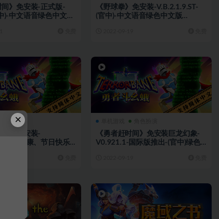
间》免安装-正式版-
《野球拳》免安装-V.B.2.1.9.ST-
(官中)-中文语音绿色中文版
(官中)-中文语音绿色中文版
][百度网盘]
[2.16GB][百度网盘]
1
免费
2022-09-19
免费
×
角色扮演
单机游戏
角色扮演
间》免安装-
《勇者赶时间》免安装巨龙幻象-
.2.1-端午安康、节日快乐-
V0.921.1-国际版推出-(官中)绿色
中文语音绿色中文版
中文版[411MB][百度网盘]
9
免费
2022-09-19
免费
[百度网盘]