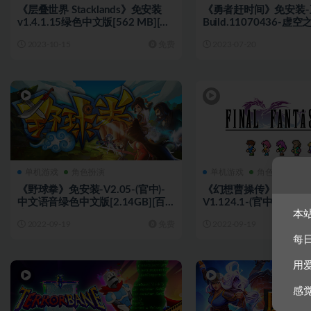
《层叠世界 Stacklands》免安装
《勇者赶时间》免安装-
v1.4.1.15绿色中文版[562 MB][百
Build.11070436-虚空
度网盘+夸克网盘]
中文语音绿色中文版[464
2023-10-15
免费
2023-07-20
度网盘+夸克网盘]
单机游戏
角色扮演
单机游戏
角色扮演
《野球拳》免安装-V2.05-(官中)-
《幻想曹操传》免安装-
中文语音绿色中文版[2.14GB][百
V1.124.1-(官中+攻略
本
度网盘]
文绿色版[505MB][迅雷
2022-09-19
免费
2022-09-19
每
用
感