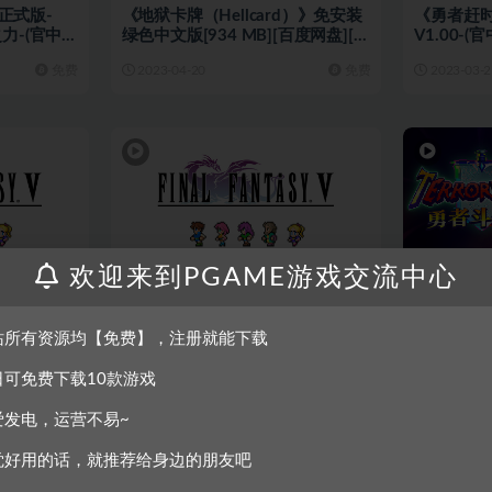
正式版-
《地狱卡牌（Hellcard）》免安装
《勇者赶时
之力-(官中)-
绿色中文版[934 MB][百度网盘][夸
V1.00-
 MB][百
克网盘]
[464 MB
免费
2023-04-20
免费
2023-03-2
欢迎来到PGAME游戏交流中心
单机游戏
角色扮演
单机游戏
豪华版-
《幻想曹操传》免安装-豪华版-
《勇者赶时
)-中文语音中
V1.309.1-(官中+攻略)-中文语音绿
V0.915
站所有资源均【免费】，注册就能下载
+百度]
色中文版[522MB][迅雷+百度]
(官中)-
免费
2022-09-19
免费
2022-09-1
[360MB]
日可免费下载10款游戏
爱发电，运营不易~
觉好用的话，就推荐给身边的朋友吧