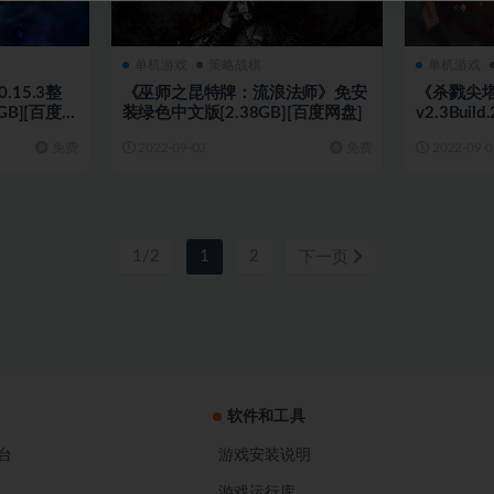
单机游戏
策略战棋
单机游戏
.15.3整
《巫师之昆特牌：流浪法师》免安
《杀戮尖塔
GB][百度网
装绿色中文版[2.38GB][百度网盘]
v2.3Bui
[519MB]
免费
2022-09-02
免费
2022-09-0
1/2
1
2
下一页
软件和工具
台
游戏安装说明
游戏运行库