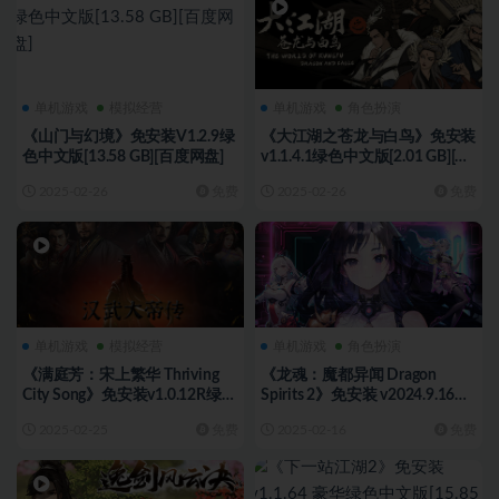
单机游戏
模拟经营
单机游戏
角色扮演
《山门与幻境》免安装V1.2.9绿
《大江湖之苍龙与白鸟》免安装
色中文版[13.58 GB][百度网盘]
v1.1.4.1绿色中文版[2.01 GB][百
度网盘]
2025-02-26
免费
2025-02-26
免费
单机游戏
模拟经营
单机游戏
角色扮演
《满庭芳：宋上繁华 Thriving
《龙魂：魔都异闻 Dragon
City Song》免安装v1.0.12R绿色
Spirits 2》免安装 v2024.9.16绿
中文版[1.13 GB][百度网盘]
色中文版[2.78 GB][百度网盘+迅
2025-02-25
免费
2025-02-16
免费
雷网盘]