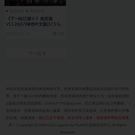
单机游戏
角色扮演
《下一站江湖Ⅱ 》免安装
v1.1.26(17)绿色中文版[17.5 GB]
[百度网盘]
2024-11-12
免费
下一页
本站所有资源来源均来自网络分享，所有资源均免费提供给会员进行学习研究
用，请于下载24小时内删除资源，所有资源请勿用于商业行为！如有侵权请附
上版权证明发送至邮箱：2191677791@qq.com，经过查证我们会立即删除。
|
友情提示：适量游戏有益身心健康，请勿长时间沉迷游戏，注意保护视力并预
防近视，保重身体！
我们立足于香港，对全球华人服务，请未成年网友自觉离
开！
|
Copyright © 2009-2022 pgame.vip PGAME-游戏交流中心 All Rights
Reserved