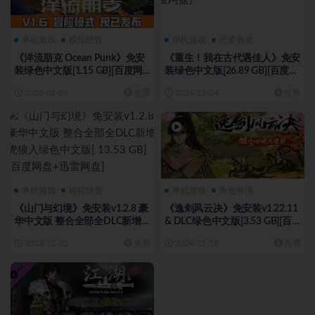
单机游戏
模拟经营
单机游戏
恋爱养成
《洋流朋克 Ocean Punk》免安
《重生！我在古代遇佳人》免安
装绿色中文版[1.15 GB][百度网
装绿色中文版[26.89 GB][百度网
盘+夸克网盘+迅雷网盘]
盘]
2025-01-09
免费
2024-12-24
免费
单机游戏
模拟经营
单机游戏
角色扮演
《山门与幻境》免安装v1.2.8 豪
《逸剑风云决》免安装v1.22.11
华中文版 整合全部全DLC新增
& DLC绿色中文版[3.53 GB][百
虎狼入绿色中文版[ 13.53 GB][百
度网盘]
2024-12-23
免费
2024-11-18
免费
度网盘+迅雷网盘]