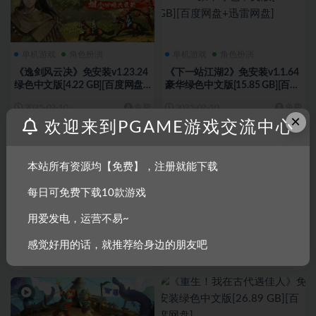
单机游戏
角色扮演
单机游戏
角色扮演
《逸剑风云决》免安装v1.23.24
《下一站江湖2》免安装v1.1.64
绿色中文版[4.22 GB][百度网盘
豪华绿色中文版[15.85 GB][百度
+迅雷网盘]
网盘+迅雷网盘]
2025-02-10
免费
2025-02-10
免费
×
欢迎来到PGAME游戏交流中心
本站所有资源均【免费】，注册就能下载
每日可免费下载10款游戏
单机游戏
角色扮演
单机游戏
角色扮演
用爱发电，运营不易~
《刀剑神域：碎梦边境 SWORD
《逸剑风云决》免安装v1.23.21
ART ONLINE Fractured
绿色中文版[4.01 GB][百度网盘
感觉好用的话，就推荐给身边的朋友吧
Daydream》免安装绿色中文版
+迅雷网盘]
2025-01-24
免费
2025-01-21
免费
[42.0 GB][百度网盘+迅雷网盘]