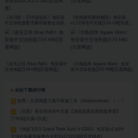
《光与影：33号远征队》免安装
《犹格索托斯的庭院》免安装
中文绿色版数字豪华版整合全部
v1.12绿色中文版[2.16 GB][百度网
DLC[42.2 GB][百度网盘]
盘]
《迷失之径 Stray Path》免安装中
《方格战争 ⁤Square Wars》免安
文绿色版[154 MB][百度网盘]
装中文绿色版[570 MB][百度网盘]
全站下载排行榜
免费！百度网盘下载不限速工具（Antdownload）！！！
1
《还愿》免安装绿色中文版【顶级超级全国绝版资源】
2
[7.9GB][天翼+百度]
《侠盗飞车5 Grand Theft Auto V GTA5》免安装v1.60中
3
文绿色版豪华版整合全部DLC[101GB][百度网盘]