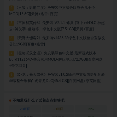
《只狼：影逝二度》免安装中文绿色版整合几十个
4
MOD[15.6G][天翼+迅雷+百度]
《三国群英传8》免安装-V2.1.1-修复-(官中+全DLC-神赵
5
云+神关羽+虞姬等）绿色中文版[7.51GB][天翼+百度]
《荒野大镖客2》免安装v1436.28绿色中文版整合置修改
6
器[119GB][百度+迅雷]
《霍格沃茨之遗》免安装绿色中文版-最新游戏版本
7
Build1121649-整合实用MOD-解压即玩[72.9GB][百度网盘
+夸克网盘]
《卧龙：苍天陨落》免安装v1.0.2绿色中文版国语配音豪
8
华版整合朱雀白虎青龙DLC[45.4 GB][百度网盘+夸克网盘]
不知道玩什么？试着点点标签吧
2D画面
3D画面
RPG