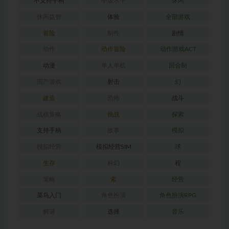
不支持手柄
中级水平
休闲
休闲益智
体验
全部游戏
冒险
制作
剧情
动作
动作冒险
动作游戏ACT
动漫
单人单机
回合制
国产游戏
射击
幻
建造
恐怖
战斗
战棋策略
挑战
探索
支持手柄
故事
模拟
模拟经营
模拟经营SIM
球
生存
科幻
程
策略
索
经营
菜鸟入门
角色扮演
角色扮演RPG
解谜
选择
音乐