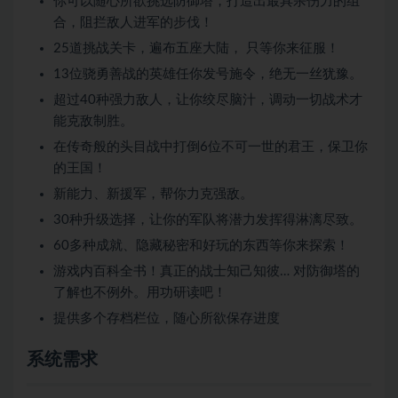
你可以随心所欲挑选防御塔，打造出最具杀伤力的组
合，阻拦敌人进军的步伐！
25道挑战关卡，遍布五座大陆， 只等你来征服！
13位骁勇善战的英雄任你发号施令，绝无一丝犹豫。
超过40种强力敌人，让你绞尽脑汁，调动一切战术才
能克敌制胜。
在传奇般的头目战中打倒6位不可一世的君王，保卫你
的王国！
新能力、新援军，帮你力克强敌。
30种升级选择，让你的军队将潜力发挥得淋漓尽致。
60多种成就、隐藏秘密和好玩的东西等你来探索！
游戏内百科全书！真正的战士知己知彼… 对防御塔的
了解也不例外。用功研读吧！
提供多个存档栏位，随心所欲保存进度
系统需求