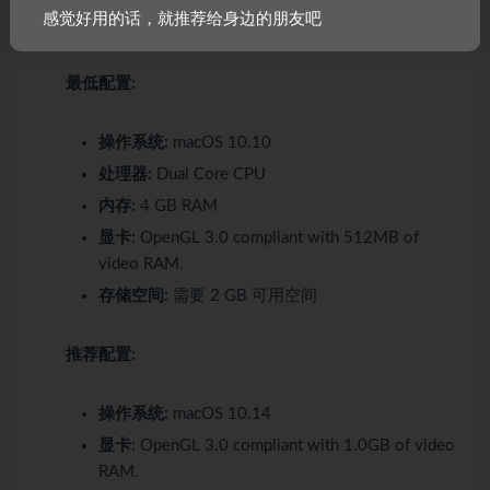
感觉好用的话，就推荐给身边的朋友吧
RAM.
最低配置:
操作系统:
macOS 10.10
处理器:
Dual Core CPU
内存:
4 GB RAM
显卡:
OpenGL 3.0 compliant with 512MB of
video RAM.
存储空间:
需要 2 GB 可用空间
推荐配置:
操作系统:
macOS 10.14
显卡:
OpenGL 3.0 compliant with 1.0GB of video
RAM.