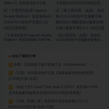
Palace 2》免安装绿色中文版
文版整合全部DLC[23.6B][百度网
[23.6B][百度网盘]
盘]
《卡普空街机馆 Capcom Arcade
《真三国无双：起源》 免安装
Stadium》免安装Build 15647467
v1.0.0.4绿色中文版豪华版整合
绿色中文版[1.81 GB][百度网盘]
DLC+预购奖励+修复存档闪退+修
复手柄[51.1 GB][百度网盘]
全站下载排行榜
免费！百度网盘下载不限速工具（Antdownload）！！！
1
《还愿》免安装绿色中文版【顶级超级全国绝版资源】
2
[7.9GB][天翼+百度]
《侠盗飞车5 Grand Theft Auto V GTA5》免安装v1.60中
3
文绿色版豪华版整合全部DLC[101GB][百度网盘]
《只狼：影逝二度》免安装中文绿色版整合几十个
4
MOD[15.6G][天翼+迅雷+百度]