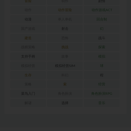
冒险
制作
剧情
动作
动作冒险
动作游戏ACT
动漫
单人单机
回合制
国产游戏
射击
幻
建造
恐怖
战斗
战棋策略
挑战
探索
支持手柄
故事
模拟
模拟经营
模拟经营SIM
球
生存
科幻
程
策略
索
经营
菜鸟入门
角色扮演
角色扮演RPG
解谜
选择
音乐