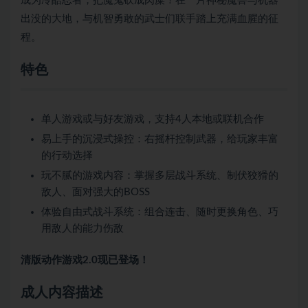
成为冷酷忍者，把魔鬼砍成肉糜！在一片神秘魔兽与机器
出没的大地，与机智勇敢的武士们联手踏上充满血腥的征
程。
特色
单人游戏或与好友游戏，支持4人本地或联机合作
易上手的沉浸式操控：右摇杆控制武器，给玩家丰富
的行动选择
玩不腻的游戏内容：掌握多层战斗系统、制伏狡猾的
敌人、面对强大的BOSS
体验自由式战斗系统：组合连击、随时更换角色、巧
用敌人的能力伤敌
清版动作游戏2.0现已登场！
成人内容描述