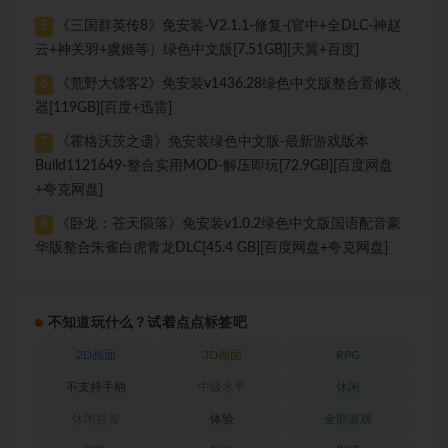
《三国群英传8》免安装-V2.1.1-修复-(官中+全DLC-神赵
5
云+神关羽+虞姬等）绿色中文版[7.51GB][天翼+百度]
《荒野大镖客2》免安装v1436.28绿色中文版整合置修改
6
器[119GB][百度+迅雷]
《霍格沃茨之遗》免安装绿色中文版-最新游戏版本
7
Build1121649-整合实用MOD-解压即玩[72.9GB][百度网盘
+夸克网盘]
《卧龙：苍天陨落》免安装v1.0.2绿色中文版国语配音豪
8
华版整合朱雀白虎青龙DLC[45.4 GB][百度网盘+夸克网盘]
不知道玩什么？试着点点标签吧
2D画面
3D画面
RPG
不支持手柄
中级水平
休闲
休闲益智
体验
全部游戏