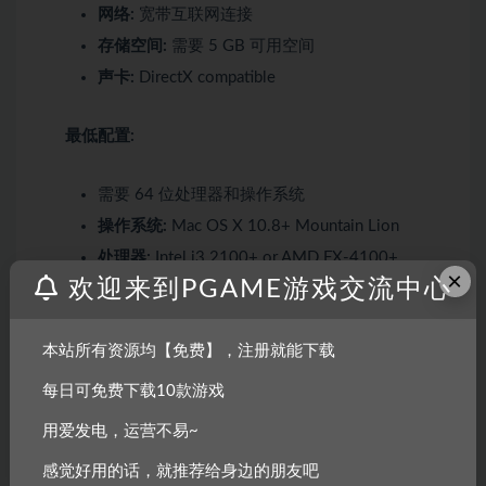
网络:
宽带互联网连接
存储空间:
需要 5 GB 可用空间
声卡:
DirectX compatible
最低配置:
需要 64 位处理器和操作系统
操作系统:
Mac OS X 10.8+ Mountain Lion
处理器:
Intel i3 2100+ or AMD FX-4100+
×
欢迎来到PGAME游戏交流中心
内存:
2 GB RAM
显卡:
512 MB VRAM, OpenGL 3.2+ compatible,
nVidia GT 720+ or AMD HD 5450+ or Intel HD
本站所有资源均【免费】，注册就能下载
Graphics 5000+
每日可免费下载10款游戏
存储空间:
需要 5 GB 可用空间
用爱发电，运营不易~
推荐配置:
感觉好用的话，就推荐给身边的朋友吧