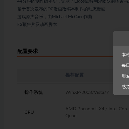
44分钟的制作编年史，记录了Eidos蒙特利尔团队的痛苦
基于首次发布的DC漫画改编本制作的动态漫画
游戏原声音乐，由Michael McCann作曲
E3预告片及动画脚本
配置要求
本
每
推荐配置
用
感
操作系统
WinXP/2003/Vista/7
AMD Phenom II X4 / Intel Core
CPU
Quad