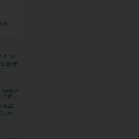
链接
.1绿色中
B][百度网