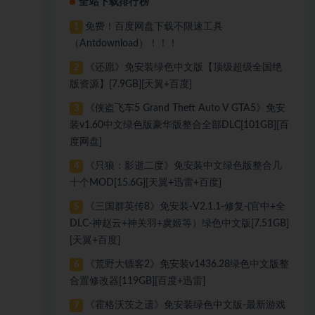
全站下载排行榜
免费！百度网盘下载不限速工具
1
（Antdownload）！！！
《还愿》免安装绿色中文版【顶级超级全国绝
2
版资源】[7.9GB][天翼+百度]
《侠盗飞车5 Grand Theft Auto V GTA5》免安
3
装v1.60中文绿色版豪华版整合全部DLC[101GB][百
度网盘]
《只狼：影逝二度》免安装中文绿色版整合几
4
十个MOD[15.6G][天翼+迅雷+百度]
《三国群英传8》免安装-V2.1.1-修复-(官中+全
5
DLC-神赵云+神关羽+虞姬等）绿色中文版[7.51GB]
[天翼+百度]
《荒野大镖客2》免安装v1436.28绿色中文版整
6
合置修改器[119GB][百度+迅雷]
《霍格沃茨之遗》免安装绿色中文版-最新游戏
7