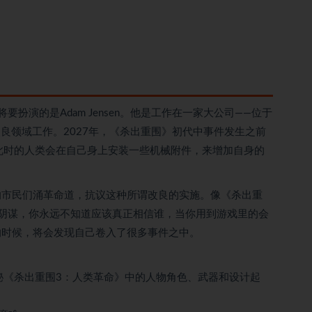
演的是Adam Jensen。他是工作在一家大公司——位于
改良领域工作。2027年，《杀出重围》初代中事件发生之前
此时的人类会在自己身上安装一些机械附件，来增加自身的
市民们涌革命道，抗议这种所谓改良的实施。像《杀出重
阴谋，你永远不知道应该真正相信谁，当你用到游戏里的会
的时候，将会发现自己卷入了很多事件之中。
揭秘《杀出重围3：人类革命》中的人物角色、武器和设计起