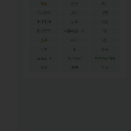
建造
恐怖
战斗
战棋策略
挑战
探索
支持手柄
故事
模拟
模拟经营
模拟经营SIM
球
生存
科幻
程
策略
索
经营
菜鸟入门
角色扮演
角色扮演RPG
解谜
选择
音乐