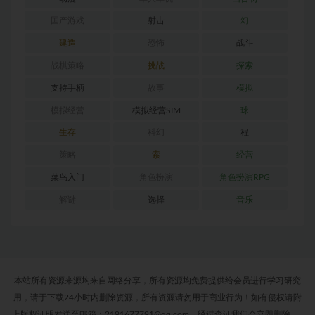
国产游戏
射击
幻
建造
恐怖
战斗
战棋策略
挑战
探索
支持手柄
故事
模拟
模拟经营
模拟经营SIM
球
生存
科幻
程
策略
索
经营
菜鸟入门
角色扮演
角色扮演RPG
解谜
选择
音乐
本站所有资源来源均来自网络分享，所有资源均免费提供给会员进行学习研究
用，请于下载24小时内删除资源，所有资源请勿用于商业行为！如有侵权请附
上版权证明发送至邮箱：2191677791@qq.com，经过查证我们会立即删除。
|