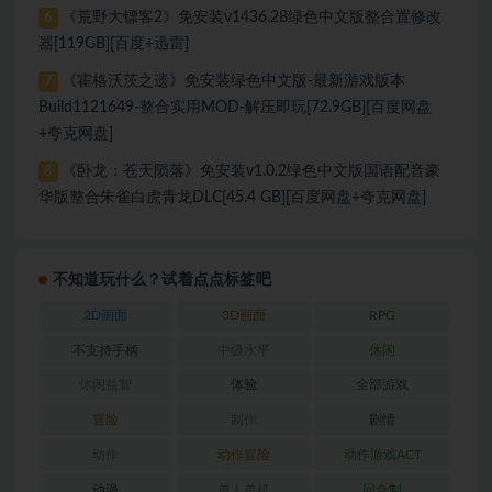
《荒野大镖客2》免安装v1436.28绿色中文版整合置修改
6
器[119GB][百度+迅雷]
《霍格沃茨之遗》免安装绿色中文版-最新游戏版本
7
Build1121649-整合实用MOD-解压即玩[72.9GB][百度网盘
+夸克网盘]
《卧龙：苍天陨落》免安装v1.0.2绿色中文版国语配音豪
8
华版整合朱雀白虎青龙DLC[45.4 GB][百度网盘+夸克网盘]
不知道玩什么？试着点点标签吧
2D画面
3D画面
RPG
不支持手柄
中级水平
休闲
休闲益智
体验
全部游戏
冒险
制作
剧情
动作
动作冒险
动作游戏ACT
动漫
单人单机
回合制