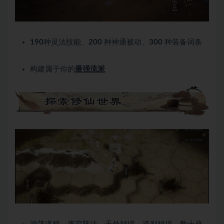
190
种灵法技能、
200
种神通被动、
300
种装备词条
构建属于你的
最强流派