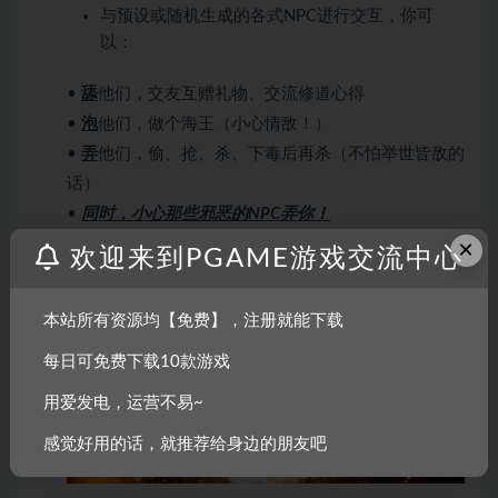
与预设或随机生成的各式NPC进行交互，你可
以：
•
舔
他们，交友互赠礼物、交流修道心得
•
泡
他们，做个海王（小心情敌！）
•
弄
他们，偷、抢、杀、下毒后再杀（不怕举世皆敌的
话）
•
同时，小心那些邪恶的NPC弄你！
×
欢迎来到PGAME游戏交流中心
本站所有资源均【免费】，注册就能下载
每日可免费下载10款游戏
用爱发电，运营不易~
感觉好用的话，就推荐给身边的朋友吧