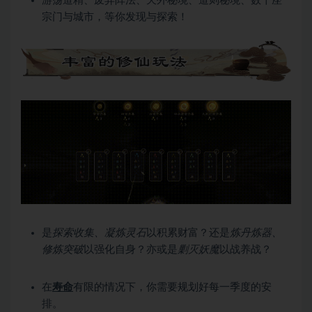
游荡道精、废弃阵法、天外秘境、道则秘境、数十座
宗门与城市，等你发现与探索！
是
探索收集、凝炼灵石
以积累财富？还是
炼丹炼器、
修炼突破
以强化自身？亦或是
剿灭妖魔
以战养战？
在
寿命
有限的情况下，你需要规划好每一季度的安
排。