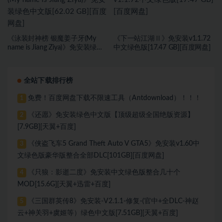
《泳装封神榜 银魔姜子牙(My
《下一站江湖Ⅱ》免安装v1.1.72
name is Jiang Ziya)》免安装绿色
中文绿色版[17.47 GB][百度网盘]
中文版[62.02 GB][百度网盘]
全站下载排行榜
免费！百度网盘下载不限速工具（Antdownload）！！！
1
《还愿》免安装绿色中文版【顶级超级全国绝版资源】
2
[7.9GB][天翼+百度]
《侠盗飞车5 Grand Theft Auto V GTA5》免安装v1.60中
3
文绿色版豪华版整合全部DLC[101GB][百度网盘]
《只狼：影逝二度》免安装中文绿色版整合几十个
4
MOD[15.6G][天翼+迅雷+百度]
《三国群英传8》免安装-V2.1.1-修复-(官中+全DLC-神赵
5
云+神关羽+虞姬等）绿色中文版[7.51GB][天翼+百度]