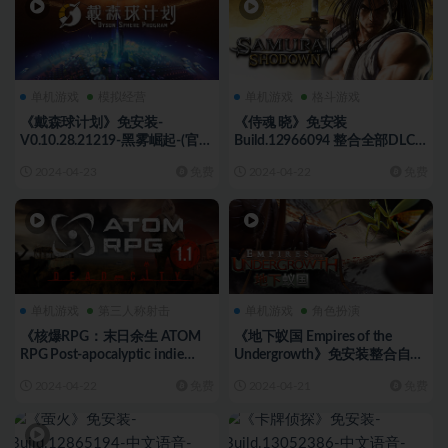
单机游戏
模拟经营
单机游戏
格斗游戏
《戴森球计划》免安装-
《侍魂 晓》免安装
V0.10.28.21219-黑雾崛起-(官
Build.12966094 整合全部DLC
中)绿色中文版[4.31 GB][百度网
绿色中文版[39.78 GB][百度网
2024-04-23
免费
2024-04-22
免费
盘]
盘]
单机游戏
第三人称射击
单机游戏
角色扮演
《核爆RPG：末日余生 ATOM
《地下蚁国 Empires of the
RPG Post-apocalyptic indie
Undergrowth》免安装整合自定
game》免安装v1.190绿色中文
义游戏更新绿色中文版[4.59 GB]
2024-04-22
免费
2024-04-21
免费
版[5.59 GB][百度网盘]
[百度网盘]