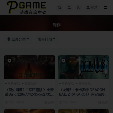
登录
全部
制作
全部分类
发布日期
单机游戏
模拟经营
单机游戏
格斗游戏
《腐烂国度2 主宰巨霸版 》免安
《龙珠Z：卡卡罗特 DRAGON
装Build.12867742-35-562731
BALL Z KAKAROT》免安装终
整合全部DLC绿色中文版[20.33
极版v2.02绿色中文版[46.97 GB]
2024-04-27
免费
2024-04-26
免费
GB][百度网盘]
[百度网盘]