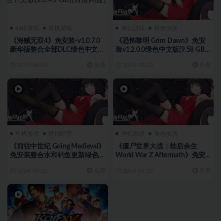
动作游戏
单机游戏
单机游戏
角色扮演
《海贼无双4》免安装-v1.0.7.0
《恐怖黎明 Grim Dawn》免安
豪华版整合全部DLC绿色中文版
装v1.2.0.0绿色中文版[9.58 GB]
[26.43 GB][百度网盘]
[百度网盘]
2024-04-04
免费
2024-03-22
免费
单机游戏
模拟经营
单机游戏
角色扮演
《前往中世纪 Going Medieval》
《僵尸世界大战：劫后余生
免安装整合水和钓鱼更新绿色中
World War Z Aftermath》免安
文版[701 MB][百度网盘]
装整合泽克山谷更新绿色中文版
2024-03-22
免费
2024-03-20
免费
[61.05 GB][百度网盘]