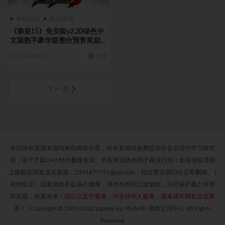
单机游戏
格斗游戏
《拳皇15》免安装v2.20绿色中
文版数字豪华版整合预售奖励
+全部DLC角色人物[50.25 GB]
2024-03-12
免费
[百度网盘]
下一页
本站所有资源来源均来自网络分享，所有资源均免费提供给会员进行学习研究
用，请于下载24小时内删除资源，所有资源请勿用于商业行为！如有侵权请附
上版权证明发送至邮箱：2191677791@qq.com，经过查证我们会立即删除。
|
友情提示：适量游戏有益身心健康，请勿长时间沉迷游戏，注意保护视力并预
防近视，保重身体！
我们立足于香港，对全球华人服务，请未成年网友自觉离
开！
|
Copyright © 2009-2022 pgame.vip PGAME-游戏交流中心 All Rights
Reserved