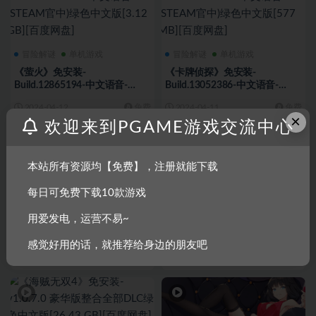
冒险解谜
单机游戏
冒险解谜
单机游戏
《萤火》免安装-
《卡牌侦探》免安装-
Build.12865194-中文语音-
Build.13052386-中文语音-
(STEAM官中)绿色中文版[3.12
(STEAM官中)绿色中文版[577
2024-04-12
免费
2024-04-11
免费
GB][百度网盘]
MB][百度网盘]
×
欢迎来到PGAME游戏交流中心
本站所有资源均【免费】，注册就能下载
每日可免费下载10款游戏
动作游戏
单机游戏
冒险解谜
单机游戏
用爱发电，运营不易~
《死亡细胞》免安装v3.5 数字豪
《漫漫长夜 The Long Dark》免
华版整合全部DLC绿色中文版
安装v2.26.Hotfix绿色中文版
感觉好用的话，就推荐给身边的朋友吧
[5.98 GB][百度网盘]
[14.77 GB][百度网盘]
2024-04-10
免费
2024-04-07
免费