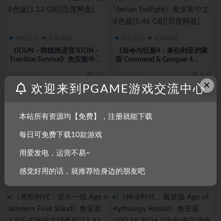
单机游戏
策略战棋
单机游戏
策略战棋
《IDUN – 阵线推进官 IDUN –
《命令与征服4：泰伯利亚的黄
Frontline Survival》免安装中文
昏 Command & Conquer 4
绿色版[1.12 GB][百度网盘]
Tiberian Twilight》免安装中文
2025-07-26
免费
2025-07-22
免费
绿色版[5.46 GB][百度网盘]
×
欢迎来到PGAME游戏交流中心
本站所有资源均【免费】，注册就能下载
每日可免费下载10款游戏
单机游戏
策略战棋
单机游戏
策略战棋
用爱发电，运营不易~
《命令与征服3：泰伯利亚之战
《征服之歌 Songs of
Command & Conquer 3
Conquest》免安装v1.4.13集成
感觉好用的话，就推荐给身边的朋友吧
Tiberium Wars》免安装中文绿
瓦尼尔阵营DLC中文绿色版
2025-07-21
免费
2025-07-20
免费
色版[5.58 GB][百度网盘]
[2.12 GB][百度网盘]