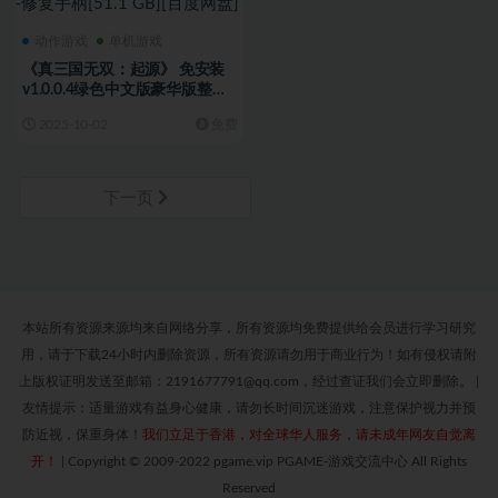
动作游戏
单机游戏
《真三国无双：起源》 免安装
v1.0.0.4绿色中文版豪华版整合
DLC+预购奖励+修复存档闪退
2025-10-02
免费
+修复手柄[51.1 GB][百度网盘]
下一页
本站所有资源来源均来自网络分享，所有资源均免费提供给会员进行学习研究
用，请于下载24小时内删除资源，所有资源请勿用于商业行为！如有侵权请附
上版权证明发送至邮箱：2191677791@qq.com，经过查证我们会立即删除。
|
友情提示：适量游戏有益身心健康，请勿长时间沉迷游戏，注意保护视力并预
防近视，保重身体！
我们立足于香港，对全球华人服务，请未成年网友自觉离
开！
|
Copyright © 2009-2022 pgame.vip PGAME-游戏交流中心 All Rights
Reserved