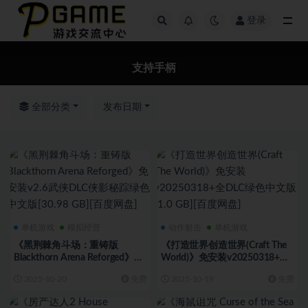
登录
全部
支持手柄
全部分类
发布日期
单机游戏
模拟经营
动作射击
单机游戏
《黑荆棘角斗场：重铸版
《打造世界创造世界(Craft The
Blackthorn Arena Reforged》免
World)》免安装v20250318+全
安装v2.6武侠DLC侠影秘踪绿色
DLC绿色中文版[1.0 GB][百度网
2025-10-20
免费
2025-10-19
免费
中文版[30.98 GB][百度网盘]
盘]