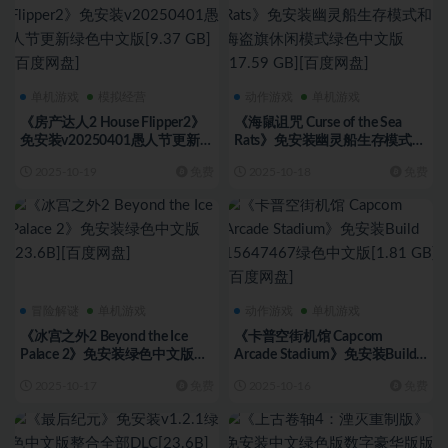
单机游戏
模拟经营
动作游戏
单机游戏
《房产达人2 House Flipper2》
《海鼠诅咒 Curse of the Sea
免安装v20250401愚人节更新绿
Rats》免安装幽灵船生存模式和
色中文版[9.37 GB][百度网盘]
海盗旗休闲模式绿色中文版
2025-10-19
免费
2025-10-18
免费
[17.59 GB][百度网盘]
冒险解谜
单机游戏
动作游戏
单机游戏
《冰宫之外2 Beyond the Ice
《卡普空街机馆 Capcom
Palace 2》免安装绿色中文版
Arcade Stadium》免安装Build
[23.6B][百度网盘]
15647467绿色中文版[1.81 GB]
2025-10-17
免费
2025-10-16
免费
[百度网盘]