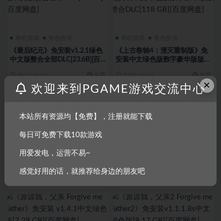
单机游戏
角色扮演
单机游戏
角色扮演
《最后纪元》免安装v1.2.1绿色
《上古卷轴4：湮灭重制版》免
中文版整合全部DLC[23.6B][百
安装中文绿色版数字豪华版版整
度网盘]
合DLC[118 GB][百度网盘]
2025-10-15
免费
2025-10-14
免费
×
欢迎来到PGAME游戏交流中心
本站所有资源均【免费】，注册就能下载
每日可免费下载10款游戏
单机游戏
第一人称射击
动作射击
单机游戏
用爱发电，运营不易~
《毁灭战士：永恒 DOOM：
《Selaco》免安装 v0.89.BF英文
ETERNAL》免安装v6.66上古诸
绿色版[1.21 GB][百度网盘]
感觉好用的话，就推荐给身边的朋友吧
神绿色中文版[88.94 GB][百度网
2025-10-13
免费
2025-10-13
免费
盘